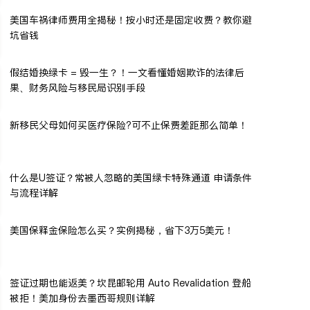
美国车祸律师费用全揭秘！按小时还是固定收费？教你避
坑省钱
假结婚换绿卡 = 毁一生？！一文看懂婚姻欺诈的法律后
果、财务风险与移民局识别手段
新移民父母如何买医疗保险?可不止保费差距那么简单！
什么是U签证？常被人忽略的美国绿卡特殊通道 申请条件
与流程详解
美国保释金保险怎么买？实例揭秘，省下3万5美元！
签证过期也能返美？坎昆邮轮用 Auto Revalidation 登船
被拒！美加身份去墨西哥规则详解