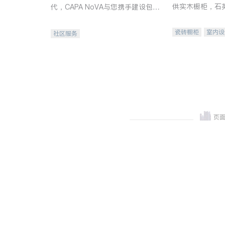
供实木橱柜，石
代，CAPA NoVA与您携手建设包
质不锈钢水槽、
容、公平、充满希望的社区。
机。品质厨房，
瓷砖橱柜
室内设
社区服务
卫浴洁具
室内