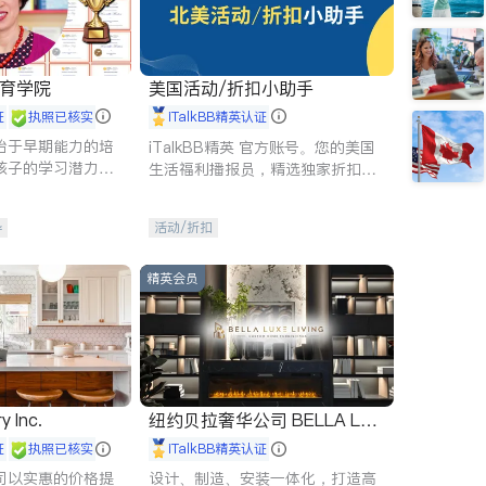
 教育学院
美国活动/折扣小助手
证
执照已核实
iTalkBB精英认证
始于早期能力的培
iTalkBB精英 官方账号。您的美国
孩子的学习潜力和
生活福利播报员，精选独家折扣、
有成长型心态是成
本地活动与专业讲座，第一时间享
受您的专属福利。
导
活动/折扣
精英会员
y Inc.
纽约贝拉奢华公司 BELLA LUX
E
证
执照已核实
iTalkBB精英认证
司以实惠的价格提
设计、制造、安装一体化，打造高