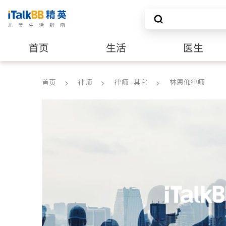
首页
生活
医生
养老
非盈利组织
首页
律师
律师-其它
林恩仰律师