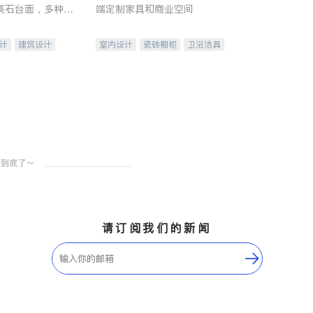
英石台面，多种优
端定制家具和商业空间
水龙头与抽油烟
家的选择。
计
建筑设计
室内设计
瓷砖橱柜
卫浴洁具
装修
地板建材
售前软装staging
室内装修
请订阅我们的新闻