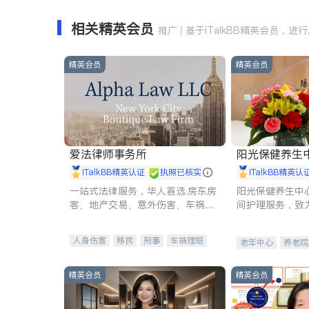
相关精英会员
推广 | 基于iTalkBB精英会员，进
精英会员
精英会员
爱法律师事务所
阳光保健养生中心 
iTalkBB精英认证
执照已核实
iTalkBB精英认
一站式法律服务，华人首选.房东房
阳光保健养生中
客、地产交易、意外伤害、车祸重
间护理服务，致
伤、商业诉讼、商标注册、移民信
理创新来有效提
托、建筑合同、刑事案件全包办
量。
人身伤害
移民
刑事
车祸理赔
老年中心
养老院
民事
房地产
信托/遗嘱
商业
商标注册
索赔
律师-其它
保释
精英会员
精英会员