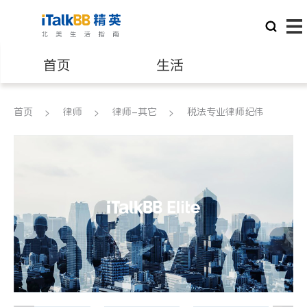
首页
生活
医生
律师
首页
律师
律师-其它
税法专业律师纪伟
保险理财
房地产租售
建筑装修
教育
养老
非盈利组织