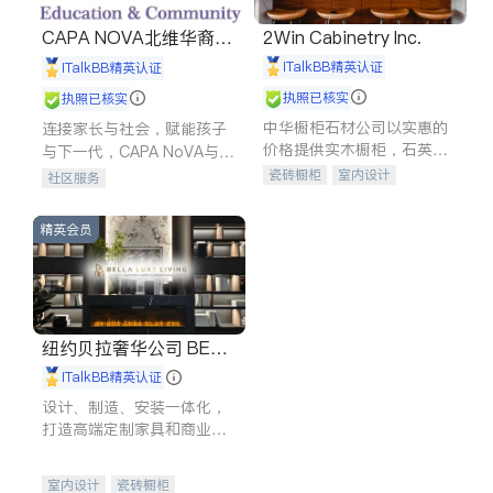
CAPA NOVA北维华裔家
2Win Cabinetry Inc.
长会
iTalkBB精英认证
iTalkBB精英认证
执照已核实
执照已核实
中华橱柜石材公司以实惠的
连接家长与社会，赋能孩子
价格提供实木橱柜，石英石
与下一代，CAPA NoVA与您
台面，多种优质不锈钢水
携手建设包容、公平、充满
瓷砖橱柜
室内设计
社区服务
槽、水龙头与抽油烟机。品
希望的社区。
建筑设计
卫浴洁具
质厨房，家的选择。
室内装修
精英会员
纽约贝拉奢华公司 BELL
A LUXE
iTalkBB精英认证
设计、制造、安装一体化，
打造高端定制家具和商业空
间
室内设计
瓷砖橱柜