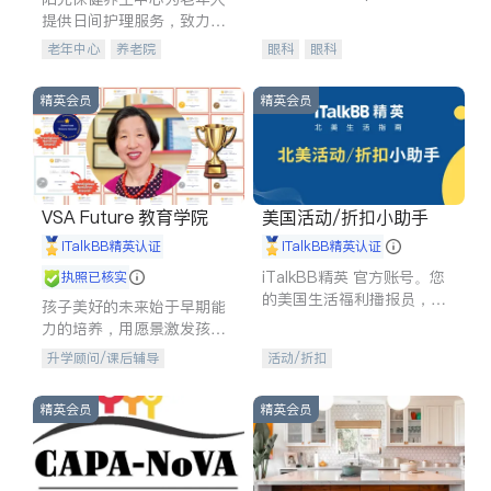
experience in
提供日间护理服务，致力于
通过持续的护理创新来有效
老年中心
养老院
眼科
眼科
提升老年人的生活质量。
精英会员
精英会员
VSA Future 教育学院
美国活动/折扣小助手
iTalkBB精英认证
iTalkBB精英认证
iTalkBB精英 官方账号。您
执照已核实
的美国生活福利播报员，精
孩子美好的未来始于早期能
选独家折扣、本地活动与专
力的培养，用愿景激发孩子
业讲座，第一时间享受您的
的学习潜力和动力。理念：
升学顾问/课后辅导
活动/折扣
专属福利。
拥有成长型心态是成功的基
石。
精英会员
精英会员