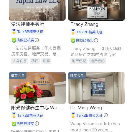
爱法律师事务所
Tracy Zhang
iTalkBB精英认证
iTalkBB精英认证
执照已核实
执照已核实
一站式法律服务，华人首选.
Tracy Zhang - 引领大华府
房东房客、地产交易、意外
地区房产之旅的资深专家
伤害、车祸重伤、商业诉
人身伤害
移民
刑事
地产经纪
地产经纪
讼、商标注册、移民信托、
车祸理赔
民事
房地产
地产投资
商业地产
建筑合同、刑事案件全包办
信托/遗嘱
商业
商标注册
商铺租售
开发商建商
精英会员
精英会员
索赔
律师-其它
保释
阳光保健养生中心 World
Dr. Ming Wang
shine
iTalkBB精英认证
iTalkBB精英认证
Wang Vision Institute has
执照已核实
more than 30 years
阳光保健养生中心为老年人