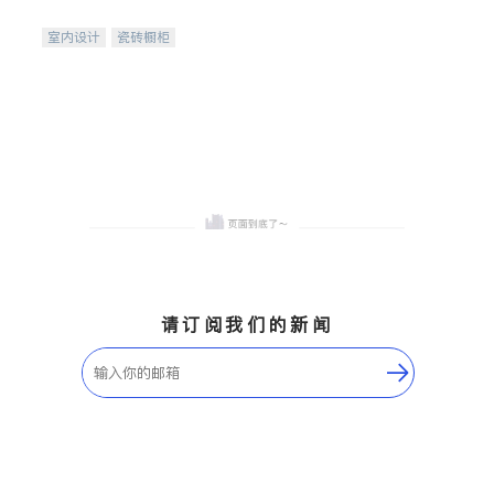
间
室内设计
瓷砖橱柜
卫浴洁具
地板建材
售前软装staging
室内装修
请订阅我们的新闻