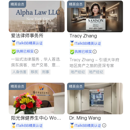
精英会员
精英会员
爱法律师事务所
Tracy Zhang
iTalkBB精英认证
iTalkBB精英认证
执照已核实
执照已核实
一站式法律服务，华人首选.
Tracy Zhang - 引领大华府
房东房客、地产交易、意外
地区房产之旅的资深专家
伤害、车祸重伤、商业诉
人身伤害
移民
刑事
地产经纪
地产经纪
讼、商标注册、移民信托、
车祸理赔
民事
房地产
地产投资
商业地产
建筑合同、刑事案件全包办
信托/遗嘱
商业
商标注册
商铺租售
开发商建商
精英会员
精英会员
索赔
律师-其它
保释
阳光保健养生中心 World
Dr. Ming Wang
shine
iTalkBB精英认证
iTalkBB精英认证