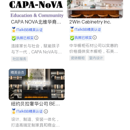
CAPA NOVA北维华裔家
2Win Cabinetry Inc.
长会
iTalkBB精英认证
iTalkBB精英认证
执照已核实
执照已核实
中华橱柜石材公司以实惠的
连接家长与社会，赋能孩子
价格提供实木橱柜，石英石
与下一代，CAPA NoVA与您
台面，多种优质不锈钢水
携手建设包容、公平、充满
瓷砖橱柜
室内设计
社区服务
槽、水龙头与抽油烟机。品
希望的社区。
建筑设计
卫浴洁具
质厨房，家的选择。
室内装修
精英会员
纽约贝拉奢华公司 BELL
A LUXE
iTalkBB精英认证
设计、制造、安装一体化，
打造高端定制家具和商业空