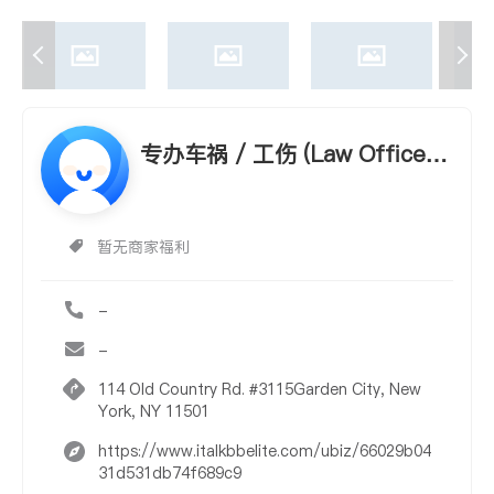
专办车祸 / 工伤 (Law Office o
f Scott L. Wiss, PC)
暂无商家福利
-
-
114 Old Country Rd. #3115Garden City, New
York, NY 11501
https://www.italkbbelite.com/ubiz/66029b04
31d531db74f689c9