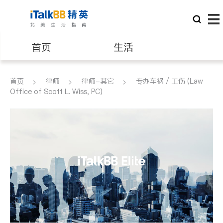
首页
生活
医生
律师
首页
律师
律师-其它
专办车祸 / 工伤 (Law
Office of Scott L. Wiss, PC)
保险理财
房地产租售
建筑装修
教育
养老
非盈利组织