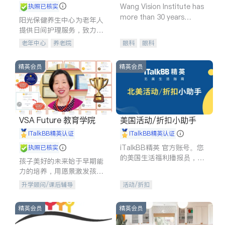
Wang Vision Institute has
执照已核实
more than 30 years
阳光保健养生中心为老年人
experience in
提供日间护理服务，致力于
通过持续的护理创新来有效
老年中心
养老院
眼科
眼科
提升老年人的生活质量。
精英会员
精英会员
VSA Future 教育学院
美国活动/折扣小助手
iTalkBB精英认证
iTalkBB精英认证
iTalkBB精英 官方账号。您
执照已核实
的美国生活福利播报员，精
孩子美好的未来始于早期能
选独家折扣、本地活动与专
力的培养，用愿景激发孩子
业讲座，第一时间享受您的
的学习潜力和动力。理念：
升学顾问/课后辅导
活动/折扣
专属福利。
拥有成长型心态是成功的基
石。
精英会员
精英会员