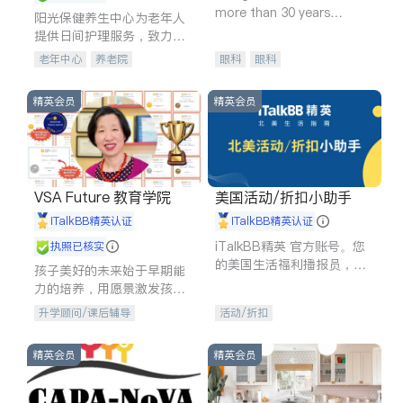
more than 30 years
阳光保健养生中心为老年人
experience in
提供日间护理服务，致力于
通过持续的护理创新来有效
老年中心
养老院
眼科
眼科
提升老年人的生活质量。
精英会员
精英会员
VSA Future 教育学院
美国活动/折扣小助手
iTalkBB精英认证
iTalkBB精英认证
iTalkBB精英 官方账号。您
执照已核实
的美国生活福利播报员，精
孩子美好的未来始于早期能
选独家折扣、本地活动与专
力的培养，用愿景激发孩子
业讲座，第一时间享受您的
的学习潜力和动力。理念：
升学顾问/课后辅导
活动/折扣
专属福利。
拥有成长型心态是成功的基
石。
精英会员
精英会员