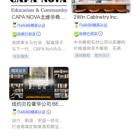
CAPA NOVA北维华裔家
2Win Cabinetry Inc.
长会
iTalkBB精英认证
iTalkBB精英认证
执照已核实
执照已核实
中华橱柜石材公司以实惠的
连接家长与社会，赋能孩子
价格提供实木橱柜，石英石
与下一代，CAPA NoVA与您
台面，多种优质不锈钢水
携手建设包容、公平、充满
瓷砖橱柜
室内设计
社区服务
槽、水龙头与抽油烟机。品
希望的社区。
建筑设计
卫浴洁具
质厨房，家的选择。
室内装修
精英会员
纽约贝拉奢华公司 BELL
A LUXE
iTalkBB精英认证
设计、制造、安装一体化，
打造高端定制家具和商业空
间