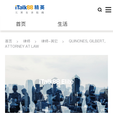
首页
生活
医生
律师
首页
律师
律师-其它
QUINONES, GILBERT,
ATTORNEY AT LAW
保险理财
房地产租售
建筑装修
教育
养老
非盈利组织