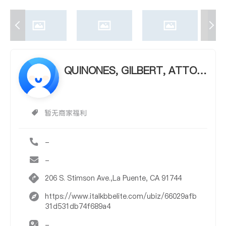
QUINONES, GILBERT, ATTOR
NEY AT LAW
暂无商家福利
-
-
206 S. Stimson Ave.,La Puente, CA 91744
https://www.italkbbelite.com/ubiz/66029afb
31d531db74f689a4
-