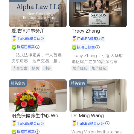
爱法律师事务所
Tracy Zhang
iTalkBB精英认证
iTalkBB精英认证
执照已核实
执照已核实
一站式法律服务，华人首选.
Tracy Zhang - 引领大华府
房东房客、地产交易、意外
地区房产之旅的资深专家
伤害、车祸重伤、商业诉
人身伤害
移民
刑事
地产经纪
地产经纪
讼、商标注册、移民信托、
车祸理赔
民事
房地产
地产投资
商业地产
建筑合同、刑事案件全包办
信托/遗嘱
商业
商标注册
商铺租售
开发商建商
精英会员
精英会员
索赔
律师-其它
保释
阳光保健养生中心 World
Dr. Ming Wang
shine
iTalkBB精英认证
iTalkBB精英认证
Wang Vision Institute has
执照已核实