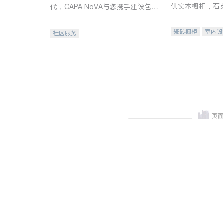
供实木橱柜，石
代，CAPA NoVA与您携手建设包
质不锈钢水槽、
容、公平、充满希望的社区。
机。品质厨房，
瓷砖橱柜
室内设
社区服务
卫浴洁具
室内