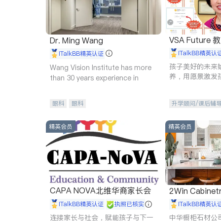
VSA Future
Dr. Ming Wang
iTalkBB精英认
iTalkBB精英认证
孩子美好的未来
Wang Vision Institute has more
养，用愿景激发
than 30 years experience in
动力。理念：拥
功的基石。
眼科
眼科
升学顾问/课后辅
精英会员
精英会员
CAPA NOVA北维华裔家长会
2Win Cabinetr
iTalkBB精英认证
执照已核实
iTalkBB精英认
连接家长与社会，赋能孩子与下一
中华橱柜石材公