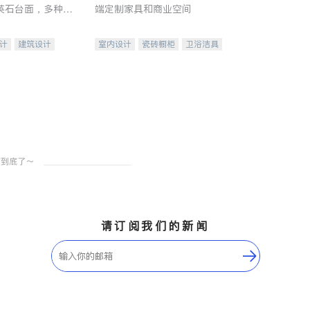
英石台面，多种优
端定制家具和商业空间
水龙头与抽油烟
家的选择。
计
建筑设计
室内设计
瓷砖橱柜
卫浴洁具
装修
地板建材
售前软装staging
室内装修
请订阅我们的新闻