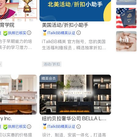
 教育学院
美国活动/折扣小助手
证
执照已核实
iTalkBB精英认证
始于早期能力的培
iTalkBB精英 官方账号。您的美国
孩子的学习潜力和
生活福利播报员，精选独家折扣、
有成长型心态是成
本地活动与专业讲座，第一时间享
受您的专属福利。
导
活动/折扣
精英会员
y Inc.
纽约贝拉奢华公司 BELLA LUX
E
证
执照已核实
iTalkBB精英认证
司以实惠的价格提
设计、制造、安装一体化，打造高