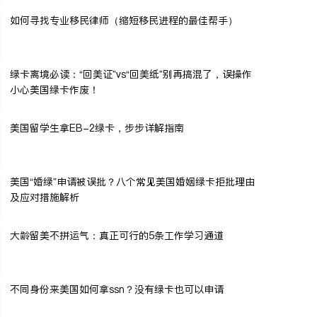
如何寻找专业移民律师（缩短移民进程的最佳帮手）
绿卡离境必读：“回美证”vs“回美纸”别再搞混了，误操作
小心美国绿卡作废！
美国留学生拿EB-2绿卡，步步详解指南
美国“婚绿”申请被误批？八个常见美国婚姻绿卡拒批理由
及应对措施解析
大龄留美不拼运气：真正可行的5条工作学习通道
不同身份来美国如何拿ssn？没有绿卡也可以申请