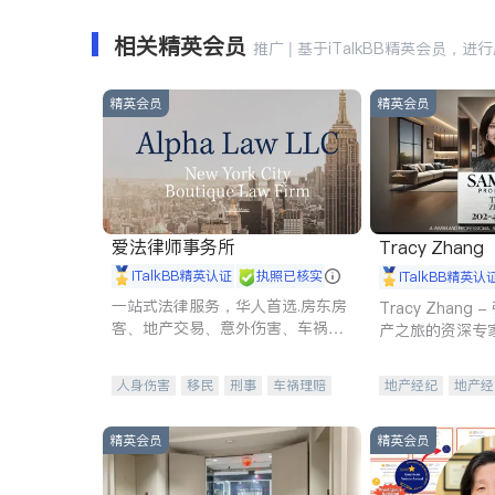
相关精英会员
推广 | 基于iTalkBB精英会员，进
精英会员
精英会员
爱法律师事务所
Tracy Zhang
iTalkBB精英认证
执照已核实
iTalkBB精英认
一站式法律服务，华人首选.房东房
Tracy Zhan
客、地产交易、意外伤害、车祸重
产之旅的资深专
伤、商业诉讼、商标注册、移民信
托、建筑合同、刑事案件全包办
人身伤害
移民
刑事
车祸理赔
地产经纪
地产经
民事
房地产
信托/遗嘱
商业
商业地产
商铺
商标注册
索赔
律师-其它
保释
精英会员
精英会员