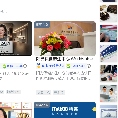
行展示
精英会员
阳光保健养生中心 Worldshine
iTalkBB精英认证
执照已核实
证
执照已核实
阳光保健养生中心为老年人提供日
g - 引领大华府地区房
间护理服务，致力于通过持续的护
家
理创新来有效提升老年人的生活质
量。
纪
地产投资
老年中心
养老院
租售
开发商建商
精英会员