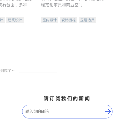
英石台面，多种优
端定制家具和商业空间
水龙头与抽油烟
家的选择。
计
建筑设计
室内设计
瓷砖橱柜
卫浴洁具
装修
地板建材
售前软装staging
室内装修
请订阅我们的新闻