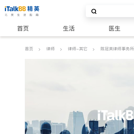
首页
生活
医生
养老
非盈利组织
首页
律师
律师-其它
陈冠英律师事务所