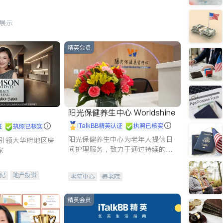
行展示
精英会员
阳光保健养生中心 Worldshine
iTalkBB精英认证
执照已核实
证
执照已核实
阳光保健养生中心为老年人提供日
g - 引领大华府地区房
间护理服务，致力于通过持续的护
家
理创新来有效提升老年人的生活质
量。
纪
地产投资
老年中心
养老院
租售
开发商建商
精英会员