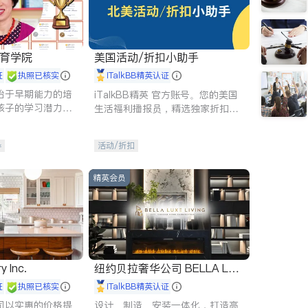
 教育学院
美国活动/折扣小助手
证
执照已核实
iTalkBB精英认证
始于早期能力的培
iTalkBB精英 官方账号。您的美国
孩子的学习潜力和
生活福利播报员，精选独家折扣、
有成长型心态是成
本地活动与专业讲座，第一时间享
受您的专属福利。
导
活动/折扣
精英会员
y Inc.
纽约贝拉奢华公司 BELLA LUX
E
证
执照已核实
iTalkBB精英认证
司以实惠的价格提
设计、制造、安装一体化，打造高