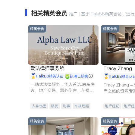
相关精英会员
推广 | 基于iTalkBB精英会员，进
精英会员
精英会员
爱法律师事务所
Tracy Zhang
iTalkBB精英认证
执照已核实
iTalkBB精英认
一站式法律服务，华人首选.房东房
Tracy Zhan
客、地产交易、意外伤害、车祸重
产之旅的资深专
伤、商业诉讼、商标注册、移民信
托、建筑合同、刑事案件全包办
人身伤害
移民
刑事
车祸理赔
地产经纪
地产经
民事
房地产
信托/遗嘱
商业
商业地产
商铺
商标注册
索赔
律师-其它
保释
精英会员
精英会员