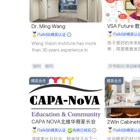
VSA Future
Dr. Ming Wang
iTalkBB精英认
iTalkBB精英认证
孩子美好的未来
Wang Vision Institute has more
养，用愿景激发
than 30 years experience in
动力。理念：拥
功的基石。
眼科
眼科
升学顾问/课后辅
精英会员
精英会员
CAPA NOVA北维华裔家长会
2Win Cabinetr
iTalkBB精英认证
执照已核实
iTalkBB精英认
连接家长与社会，赋能孩子与下一
中华橱柜石材公