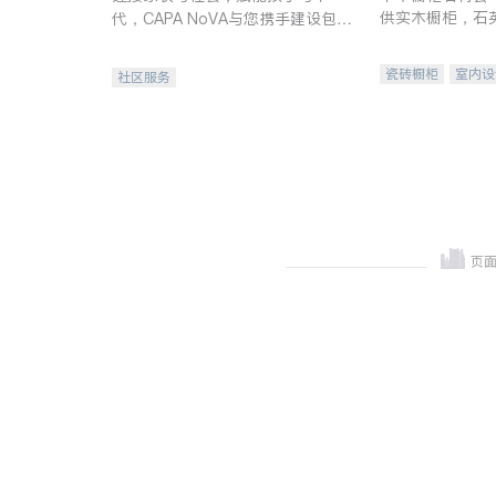
供实木橱柜，石
代，CAPA NoVA与您携手建设包
质不锈钢水槽、
容、公平、充满希望的社区。
机。品质厨房，
瓷砖橱柜
室内设
社区服务
卫浴洁具
室内