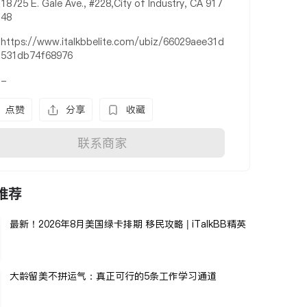
18725 E. Gale Ave., #228,City of Industry, CA 917
48
https://www.italkbbelite.com/ubiz/66029aee31d
531db74f68976
-
点赞
分享
收藏
联系商家
推荐
最新！2026年8月美国绿卡排期 移民攻略 | iTalkBB精英
大龄留美不拼运气：真正可行的5条工作学习通道