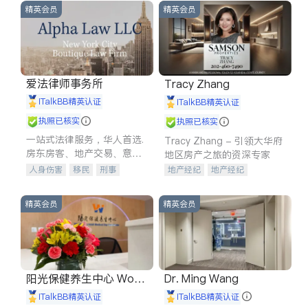
精英会员
精英会员
爱法律师事务所
Tracy Zhang
iTalkBB精英认证
iTalkBB精英认证
执照已核实
执照已核实
一站式法律服务，华人首选.
Tracy Zhang - 引领大华府
房东房客、地产交易、意外
地区房产之旅的资深专家
伤害、车祸重伤、商业诉
人身伤害
移民
刑事
地产经纪
地产经纪
讼、商标注册、移民信托、
车祸理赔
民事
房地产
地产投资
商业地产
建筑合同、刑事案件全包办
信托/遗嘱
商业
商标注册
商铺租售
开发商建商
精英会员
精英会员
索赔
律师-其它
保释
阳光保健养生中心 World
Dr. Ming Wang
shine
iTalkBB精英认证
iTalkBB精英认证