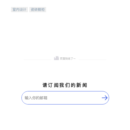
间
室内设计
瓷砖橱柜
卫浴洁具
地板建材
售前软装staging
室内装修
请订阅我们的新闻