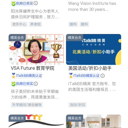
Wang Vision Institute has
执照已核实
more than 30 years
阳光保健养生中心为老年人
experience in
提供日间护理服务，致力于
通过持续的护理创新来有效
老年中心
养老院
眼科
眼科
提升老年人的生活质量。
精英会员
精英会员
VSA Future 教育学院
美国活动/折扣小助手
iTalkBB精英认证
iTalkBB精英认证
iTalkBB精英 官方账号。您
执照已核实
的美国生活福利播报员，精
孩子美好的未来始于早期能
选独家折扣、本地活动与专
力的培养，用愿景激发孩子
业讲座，第一时间享受您的
的学习潜力和动力。理念：
升学顾问/课后辅导
活动/折扣
专属福利。
拥有成长型心态是成功的基
石。
精英会员
精英会员