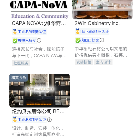
CAPA NOVA北维华裔家
2Win Cabinetry Inc.
长会
iTalkBB精英认证
iTalkBB精英认证
执照已核实
执照已核实
中华橱柜石材公司以实惠的
连接家长与社会，赋能孩子
价格提供实木橱柜，石英石
与下一代，CAPA NoVA与您
台面，多种优质不锈钢水
携手建设包容、公平、充满
瓷砖橱柜
室内设计
社区服务
槽、水龙头与抽油烟机。品
希望的社区。
建筑设计
卫浴洁具
质厨房，家的选择。
室内装修
精英会员
纽约贝拉奢华公司 BELL
A LUXE
iTalkBB精英认证
设计、制造、安装一体化，
打造高端定制家具和商业空