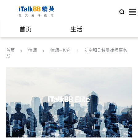
首页
生活
医生
律师
首页
律师
律师-其它
刘宇和贝特曼律师事务
所
保险理财
房地产租售
建筑装修
教育
养老
非盈利组织