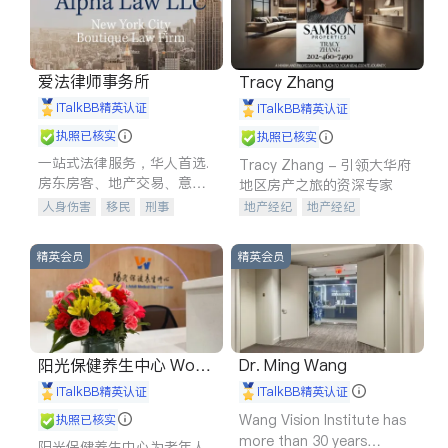
爱法律师事务所
Tracy Zhang
iTalkBB精英认证
iTalkBB精英认证
执照已核实
执照已核实
一站式法律服务，华人首选.
Tracy Zhang - 引领大华府
房东房客、地产交易、意外
地区房产之旅的资深专家
伤害、车祸重伤、商业诉
人身伤害
移民
刑事
地产经纪
地产经纪
讼、商标注册、移民信托、
车祸理赔
民事
房地产
地产投资
商业地产
建筑合同、刑事案件全包办
信托/遗嘱
商业
商标注册
商铺租售
开发商建商
精英会员
精英会员
索赔
律师-其它
保释
阳光保健养生中心 World
Dr. Ming Wang
shine
iTalkBB精英认证
iTalkBB精英认证
Wang Vision Institute has
执照已核实
more than 30 years
阳光保健养生中心为老年人