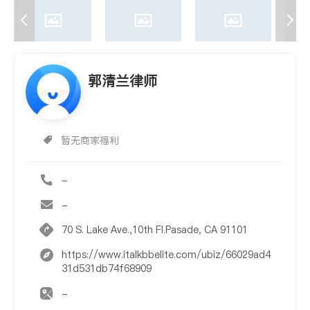
郭清兰律师
暂无商家福利
-
-
70 S. Lake Ave.,10th Fl.Pasade, CA 91101
https://www.italkbbelite.com/ubiz/66029ad4
31d531db74f68909
-