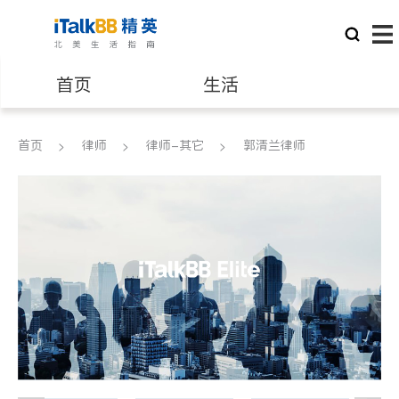
首页
生活
医生
律师
首页
律师
律师-其它
郭清兰律师
保险理财
房地产租售
建筑装修
教育
养老
非盈利组织