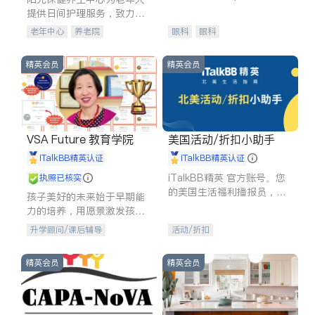
experience in
提供日间护理服务，致力于
通过持续的护理创新来有效
老年中心
养老院
眼科
眼科
提升老年人的生活质量。
精英会员
精英会员
VSA Future 教育学院
美国活动/折扣小助手
iTalkBB精英认证
iTalkBB精英认证
iTalkBB精英 官方账号。您
执照已核实
的美国生活福利播报员，精
孩子美好的未来始于早期能
选独家折扣、本地活动与专
力的培养，用愿景激发孩子
业讲座，第一时间享受您的
的学习潜力和动力。理念：
升学顾问/课后辅导
活动/折扣
专属福利。
拥有成长型心态是成功的基
石。
精英会员
精英会员