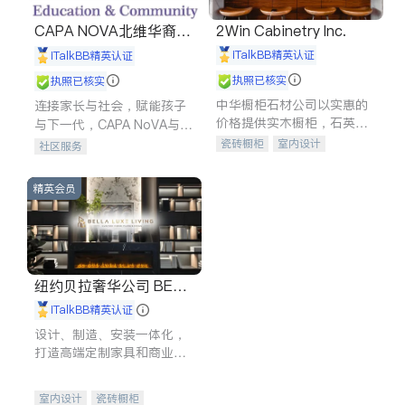
CAPA NOVA北维华裔家
2Win Cabinetry Inc.
长会
iTalkBB精英认证
iTalkBB精英认证
执照已核实
执照已核实
中华橱柜石材公司以实惠的
连接家长与社会，赋能孩子
价格提供实木橱柜，石英石
与下一代，CAPA NoVA与您
台面，多种优质不锈钢水
携手建设包容、公平、充满
瓷砖橱柜
室内设计
社区服务
槽、水龙头与抽油烟机。品
希望的社区。
建筑设计
卫浴洁具
质厨房，家的选择。
室内装修
精英会员
纽约贝拉奢华公司 BELL
A LUXE
iTalkBB精英认证
设计、制造、安装一体化，
打造高端定制家具和商业空
间
室内设计
瓷砖橱柜