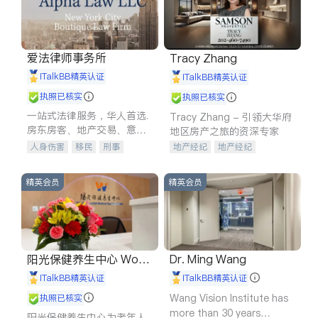
爱法律师事务所
Tracy Zhang
iTalkBB精英认证
iTalkBB精英认证
执照已核实
执照已核实
一站式法律服务，华人首选.
Tracy Zhang - 引领大华府
房东房客、地产交易、意外
地区房产之旅的资深专家
伤害、车祸重伤、商业诉
人身伤害
移民
刑事
地产经纪
地产经纪
讼、商标注册、移民信托、
车祸理赔
民事
房地产
地产投资
商业地产
建筑合同、刑事案件全包办
信托/遗嘱
商业
商标注册
商铺租售
开发商建商
精英会员
精英会员
索赔
律师-其它
保释
阳光保健养生中心 World
Dr. Ming Wang
shine
iTalkBB精英认证
iTalkBB精英认证
Wang Vision Institute has
执照已核实
more than 30 years
阳光保健养生中心为老年人