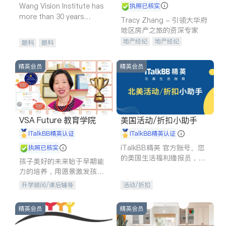
Wang Vision Institute has
执照已核实
more than 30 years
Tracy Zhang - 引领大华府
experience in
地区房产之旅的资深专家
地产经纪
地产经纪
眼科
眼科
地产投资
商业地产
商铺租售
开发商建商
精英会员
精英会员
VSA Future 教育学院
美国活动/折扣小助手
iTalkBB精英认证
iTalkBB精英认证
iTalkBB精英 官方账号。您
执照已核实
的美国生活福利播报员，精
孩子美好的未来始于早期能
选独家折扣、本地活动与专
力的培养，用愿景激发孩子
业讲座，第一时间享受您的
的学习潜力和动力。理念：
升学顾问/课后辅导
活动/折扣
专属福利。
拥有成长型心态是成功的基
石。
精英会员
精英会员