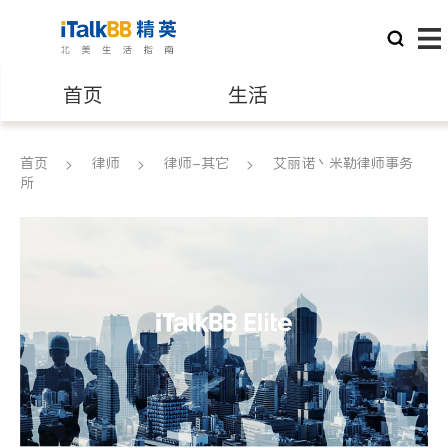
首页
生活
医生
律师
首页
律师
律师-其它
艾丽诺丶米勒律师事务
所
保险理财
房地产租售
建筑装修
教育
养老
非盈利组织