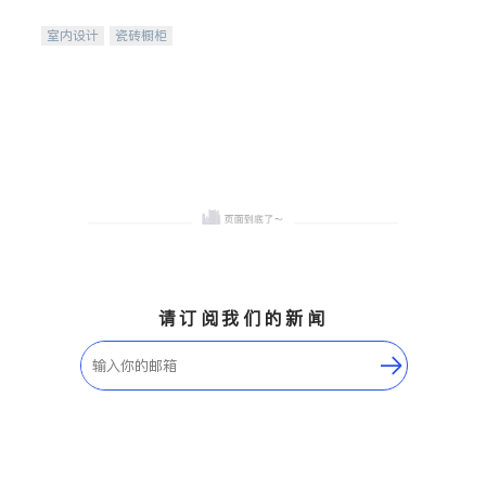
间
室内设计
瓷砖橱柜
卫浴洁具
地板建材
售前软装staging
室内装修
请订阅我们的新闻