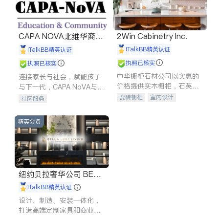
CAPA NOVA北维华裔家
2Win Cabinetry Inc.
长会
iTalkBB精英认证
iTalkBB精英认证
执照已核实
执照已核实
中华橱柜石材公司以实惠的
连接家长与社会，赋能孩子
价格提供实木橱柜，石英石
与下一代，CAPA NoVA与您
台面，多种优质不锈钢水
携手建设包容、公平、充满
瓷砖橱柜
室内设计
社区服务
槽、水龙头与抽油烟机。品
希望的社区。
建筑设计
卫浴洁具
质厨房，家的选择。
室内装修
精英会员
纽约贝拉奢华公司 BELL
A LUXE
iTalkBB精英认证
设计、制造、安装一体化，
打造高端定制家具和商业空