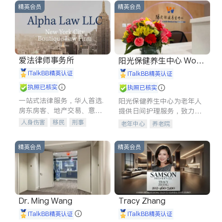
精英会员
精英会员
爱法律师事务所
阳光保健养生中心 World
shine
iTalkBB精英认证
iTalkBB精英认证
执照已核实
执照已核实
一站式法律服务，华人首选.
阳光保健养生中心为老年人
房东房客、地产交易、意外
提供日间护理服务，致力于
伤害、车祸重伤、商业诉
通过持续的护理创新来有效
人身伤害
移民
刑事
老年中心
养老院
讼、商标注册、移民信托、
提升老年人的生活质量。
车祸理赔
民事
房地产
建筑合同、刑事案件全包办
信托/遗嘱
商业
商标注册
精英会员
精英会员
索赔
律师-其它
保释
Dr. Ming Wang
Tracy Zhang
iTalkBB精英认证
iTalkBB精英认证