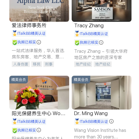
爱法律师事务所
Tracy Zhang
iTalkBB精英认证
iTalkBB精英认证
执照已核实
执照已核实
一站式法律服务，华人首选.
Tracy Zhang - 引领大华府
房东房客、地产交易、意外
地区房产之旅的资深专家
伤害、车祸重伤、商业诉
人身伤害
移民
刑事
地产经纪
地产经纪
讼、商标注册、移民信托、
车祸理赔
民事
房地产
地产投资
商业地产
建筑合同、刑事案件全包办
信托/遗嘱
商业
商标注册
商铺租售
开发商建商
精英会员
精英会员
索赔
律师-其它
保释
阳光保健养生中心 World
Dr. Ming Wang
shine
iTalkBB精英认证
iTalkBB精英认证
Wang Vision Institute has
执照已核实
more than 30 years
阳光保健养生中心为老年人