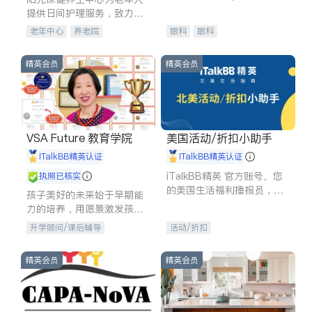
experience in
提供日间护理服务，致力于
通过持续的护理创新来有效
老年中心
养老院
眼科
眼科
提升老年人的生活质量。
精英会员
精英会员
VSA Future 教育学院
美国活动/折扣小助手
iTalkBB精英认证
iTalkBB精英认证
iTalkBB精英 官方账号。您
执照已核实
的美国生活福利播报员，精
孩子美好的未来始于早期能
选独家折扣、本地活动与专
力的培养，用愿景激发孩子
业讲座，第一时间享受您的
的学习潜力和动力。理念：
升学顾问/课后辅导
活动/折扣
专属福利。
拥有成长型心态是成功的基
石。
精英会员
精英会员