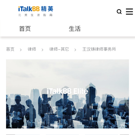
首页
生活
医生
律师
首页
律师
律师-其它
王汉铸律师事务所
保险理财
房地产租售
建筑装修
教育
养老
非盈利组织