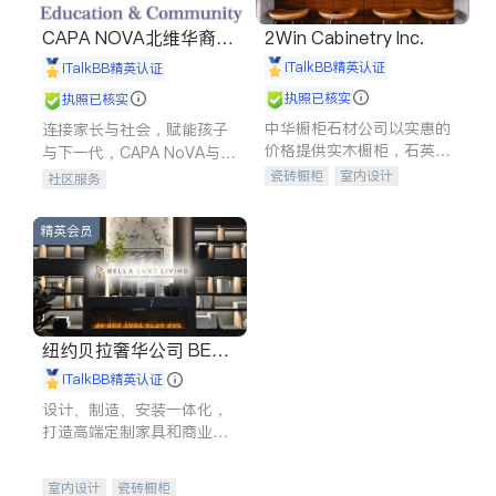
CAPA NOVA北维华裔家
2Win Cabinetry Inc.
长会
iTalkBB精英认证
iTalkBB精英认证
执照已核实
执照已核实
中华橱柜石材公司以实惠的
连接家长与社会，赋能孩子
价格提供实木橱柜，石英石
与下一代，CAPA NoVA与您
台面，多种优质不锈钢水
携手建设包容、公平、充满
瓷砖橱柜
室内设计
社区服务
槽、水龙头与抽油烟机。品
希望的社区。
建筑设计
卫浴洁具
质厨房，家的选择。
室内装修
精英会员
纽约贝拉奢华公司 BELL
A LUXE
iTalkBB精英认证
设计、制造、安装一体化，
打造高端定制家具和商业空
间
室内设计
瓷砖橱柜