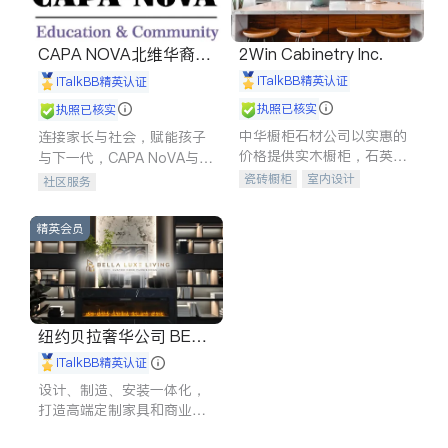
CAPA NOVA北维华裔家
2Win Cabinetry Inc.
长会
iTalkBB精英认证
iTalkBB精英认证
执照已核实
执照已核实
中华橱柜石材公司以实惠的
连接家长与社会，赋能孩子
价格提供实木橱柜，石英石
与下一代，CAPA NoVA与您
台面，多种优质不锈钢水
携手建设包容、公平、充满
瓷砖橱柜
室内设计
社区服务
槽、水龙头与抽油烟机。品
希望的社区。
建筑设计
卫浴洁具
质厨房，家的选择。
室内装修
精英会员
纽约贝拉奢华公司 BELL
A LUXE
iTalkBB精英认证
设计、制造、安装一体化，
打造高端定制家具和商业空
间