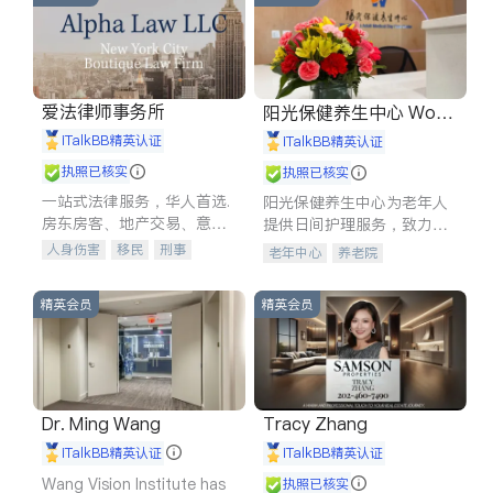
爱法律师事务所
阳光保健养生中心 World
shine
iTalkBB精英认证
iTalkBB精英认证
执照已核实
执照已核实
一站式法律服务，华人首选.
阳光保健养生中心为老年人
房东房客、地产交易、意外
提供日间护理服务，致力于
伤害、车祸重伤、商业诉
通过持续的护理创新来有效
人身伤害
移民
刑事
老年中心
养老院
讼、商标注册、移民信托、
提升老年人的生活质量。
车祸理赔
民事
房地产
建筑合同、刑事案件全包办
信托/遗嘱
商业
商标注册
精英会员
精英会员
索赔
律师-其它
保释
Dr. Ming Wang
Tracy Zhang
iTalkBB精英认证
iTalkBB精英认证
Wang Vision Institute has
执照已核实