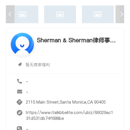
Sherman & Sherman律师事务
所
暂无商家福利
-
-
2115 Main Street,Santa Monica,CA 90405
https://www.italkbbelite.com/ubiz/66029ac1
31d531db74f688be
-