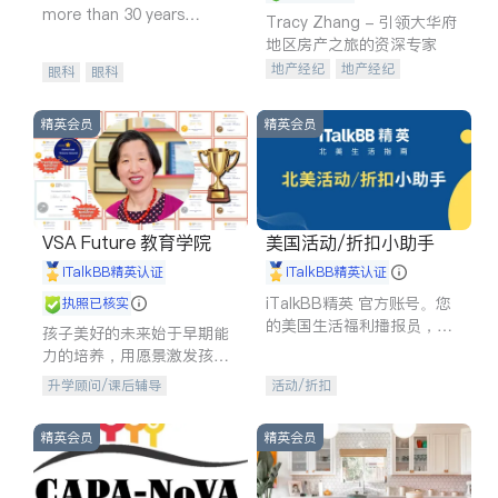
more than 30 years
Tracy Zhang - 引领大华府
experience in
地区房产之旅的资深专家
地产经纪
地产经纪
眼科
眼科
地产投资
商业地产
商铺租售
开发商建商
精英会员
精英会员
VSA Future 教育学院
美国活动/折扣小助手
iTalkBB精英认证
iTalkBB精英认证
iTalkBB精英 官方账号。您
执照已核实
的美国生活福利播报员，精
孩子美好的未来始于早期能
选独家折扣、本地活动与专
力的培养，用愿景激发孩子
业讲座，第一时间享受您的
的学习潜力和动力。理念：
升学顾问/课后辅导
活动/折扣
专属福利。
拥有成长型心态是成功的基
石。
精英会员
精英会员