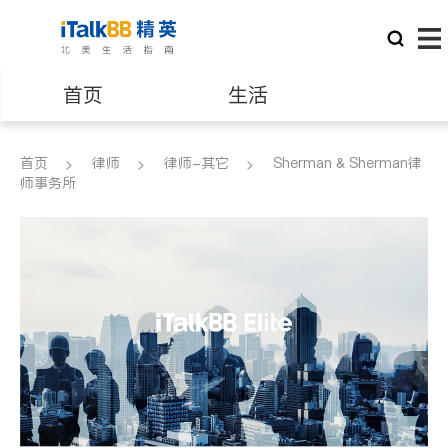
首页
生活
医生
律师
首页
律师
律师-其它
Sherman & Sherman律
师事务所
保险理财
房地产租售
建筑装修
教育
养老
非盈利组织