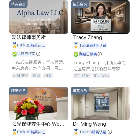
精英会员
精英会员
爱法律师事务所
Tracy Zhang
iTalkBB精英认证
iTalkBB精英认证
执照已核实
执照已核实
一站式法律服务，华人首选.
Tracy Zhang - 引领大华府
房东房客、地产交易、意外
地区房产之旅的资深专家
伤害、车祸重伤、商业诉
人身伤害
移民
刑事
地产经纪
地产经纪
讼、商标注册、移民信托、
车祸理赔
民事
房地产
地产投资
商业地产
建筑合同、刑事案件全包办
信托/遗嘱
商业
商标注册
商铺租售
开发商建商
精英会员
精英会员
索赔
律师-其它
保释
阳光保健养生中心 World
Dr. Ming Wang
shine
iTalkBB精英认证
iTalkBB精英认证