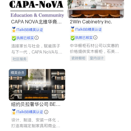
CAPA NOVA北维华裔家
2Win Cabinetry Inc.
长会
iTalkBB精英认证
iTalkBB精英认证
执照已核实
执照已核实
中华橱柜石材公司以实惠的
连接家长与社会，赋能孩子
价格提供实木橱柜，石英石
与下一代，CAPA NoVA与您
台面，多种优质不锈钢水
携手建设包容、公平、充满
瓷砖橱柜
室内设计
社区服务
槽、水龙头与抽油烟机。品
希望的社区。
建筑设计
卫浴洁具
质厨房，家的选择。
室内装修
精英会员
纽约贝拉奢华公司 BELL
A LUXE
iTalkBB精英认证
设计、制造、安装一体化，
打造高端定制家具和商业空