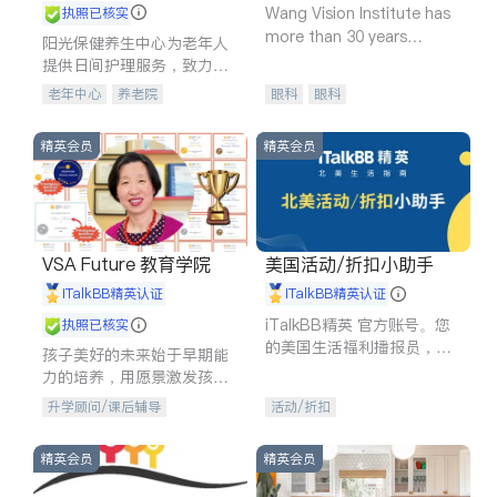
Wang Vision Institute has
执照已核实
more than 30 years
阳光保健养生中心为老年人
experience in
提供日间护理服务，致力于
通过持续的护理创新来有效
老年中心
养老院
眼科
眼科
提升老年人的生活质量。
精英会员
精英会员
VSA Future 教育学院
美国活动/折扣小助手
iTalkBB精英认证
iTalkBB精英认证
iTalkBB精英 官方账号。您
执照已核实
的美国生活福利播报员，精
孩子美好的未来始于早期能
选独家折扣、本地活动与专
力的培养，用愿景激发孩子
业讲座，第一时间享受您的
的学习潜力和动力。理念：
升学顾问/课后辅导
活动/折扣
专属福利。
拥有成长型心态是成功的基
石。
精英会员
精英会员