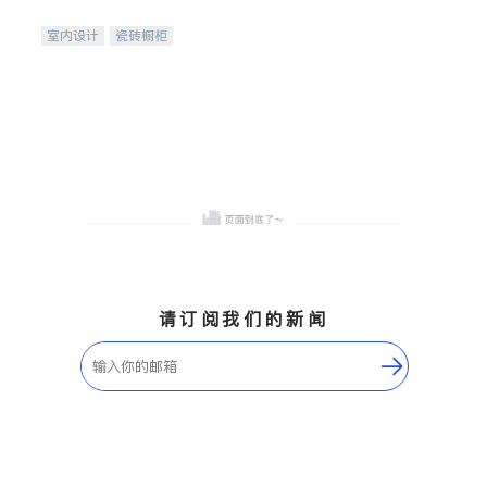
间
室内设计
瓷砖橱柜
卫浴洁具
地板建材
售前软装staging
室内装修
请订阅我们的新闻