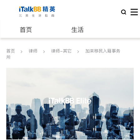
首页
生活
医生
律师
首页
律师
律师-其它
加来移民入籍事务
所
保险理财
房地产租售
建筑装修
教育
养老
非盈利组织