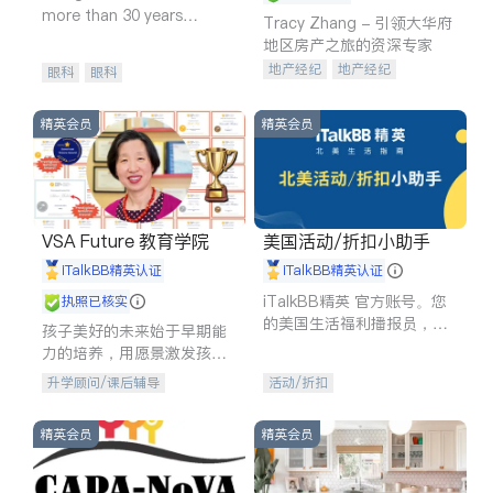
more than 30 years
Tracy Zhang - 引领大华府
experience in
地区房产之旅的资深专家
地产经纪
地产经纪
眼科
眼科
地产投资
商业地产
商铺租售
开发商建商
精英会员
精英会员
VSA Future 教育学院
美国活动/折扣小助手
iTalkBB精英认证
iTalkBB精英认证
iTalkBB精英 官方账号。您
执照已核实
的美国生活福利播报员，精
孩子美好的未来始于早期能
选独家折扣、本地活动与专
力的培养，用愿景激发孩子
业讲座，第一时间享受您的
的学习潜力和动力。理念：
升学顾问/课后辅导
活动/折扣
专属福利。
拥有成长型心态是成功的基
石。
精英会员
精英会员