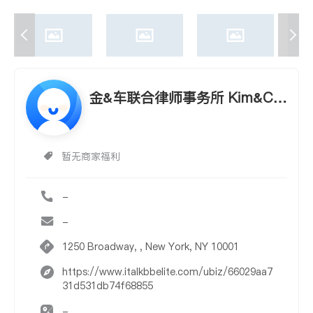
金&车联合律师事务所 Kim&Ch
a Law Offices—New York
暂无商家福利
-
-
1250 Broadway, , New York, NY 10001
https://www.italkbbelite.com/ubiz/66029aa7
31d531db74f68855
-