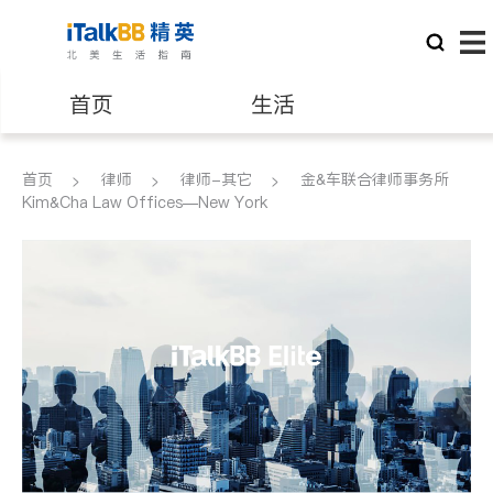
首页
生活
医生
律师
首页
律师
律师-其它
金&车联合律师事务所
Kim&Cha Law Offices—New York
保险理财
房地产租售
建筑装修
教育
养老
非盈利组织