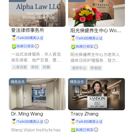
爱法律师事务所
阳光保健养生中心 World
shine
iTalkBB精英认证
iTalkBB精英认证
执照已核实
执照已核实
一站式法律服务，华人首选.
阳光保健养生中心为老年人
房东房客、地产交易、意外
提供日间护理服务，致力于
伤害、车祸重伤、商业诉
通过持续的护理创新来有效
人身伤害
移民
刑事
老年中心
养老院
讼、商标注册、移民信托、
提升老年人的生活质量。
车祸理赔
民事
房地产
建筑合同、刑事案件全包办
信托/遗嘱
商业
商标注册
精英会员
精英会员
索赔
律师-其它
保释
Dr. Ming Wang
Tracy Zhang
iTalkBB精英认证
iTalkBB精英认证
Wang Vision Institute has
执照已核实