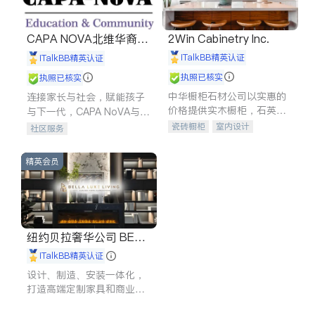
CAPA NOVA北维华裔家
2Win Cabinetry Inc.
长会
iTalkBB精英认证
iTalkBB精英认证
执照已核实
执照已核实
中华橱柜石材公司以实惠的
连接家长与社会，赋能孩子
价格提供实木橱柜，石英石
与下一代，CAPA NoVA与您
台面，多种优质不锈钢水
携手建设包容、公平、充满
瓷砖橱柜
室内设计
社区服务
槽、水龙头与抽油烟机。品
希望的社区。
建筑设计
卫浴洁具
质厨房，家的选择。
室内装修
精英会员
纽约贝拉奢华公司 BELL
A LUXE
iTalkBB精英认证
设计、制造、安装一体化，
打造高端定制家具和商业空
间