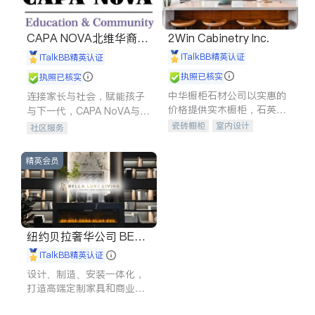
CAPA NOVA北维华裔家
2Win Cabinetry Inc.
长会
iTalkBB精英认证
iTalkBB精英认证
执照已核实
执照已核实
中华橱柜石材公司以实惠的
连接家长与社会，赋能孩子
价格提供实木橱柜，石英石
与下一代，CAPA NoVA与您
台面，多种优质不锈钢水
携手建设包容、公平、充满
瓷砖橱柜
室内设计
社区服务
槽、水龙头与抽油烟机。品
希望的社区。
建筑设计
卫浴洁具
质厨房，家的选择。
室内装修
精英会员
纽约贝拉奢华公司 BELL
A LUXE
iTalkBB精英认证
设计、制造、安装一体化，
打造高端定制家具和商业空
间