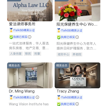
爱法律师事务所
阳光保健养生中心 World
shine
iTalkBB精英认证
iTalkBB精英认证
执照已核实
执照已核实
一站式法律服务，华人首选.
阳光保健养生中心为老年人
房东房客、地产交易、意外
提供日间护理服务，致力于
伤害、车祸重伤、商业诉
通过持续的护理创新来有效
人身伤害
移民
刑事
老年中心
养老院
讼、商标注册、移民信托、
提升老年人的生活质量。
车祸理赔
民事
房地产
建筑合同、刑事案件全包办
信托/遗嘱
商业
商标注册
精英会员
精英会员
索赔
律师-其它
保释
Dr. Ming Wang
Tracy Zhang
iTalkBB精英认证
iTalkBB精英认证
Wang Vision Institute has
执照已核实