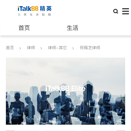
首页
生活
医生
律师
首页
律师
律师-其它
何佩芝律师
保险理财
房地产租售
建筑装修
教育
养老
非盈利组织