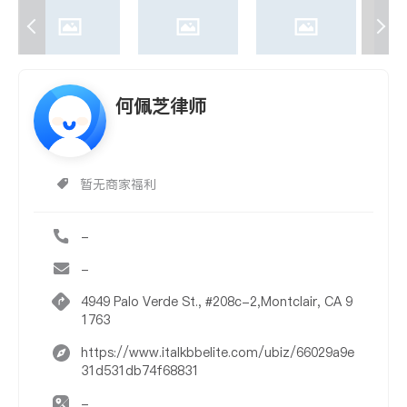
何佩芝律师
暂无商家福利
-
-
4949 Palo Verde St., #208c-2,Montclair, CA 9
1763
https://www.italkbbelite.com/ubiz/66029a9e
31d531db74f68831
-