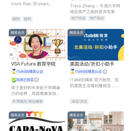
more than 30 years
Tracy Zhang - 引领大华府
experience in
地区房产之旅的资深专家
地产经纪
地产经纪
眼科
眼科
地产投资
商业地产
商铺租售
开发商建商
精英会员
精英会员
VSA Future 教育学院
美国活动/折扣小助手
iTalkBB精英认证
iTalkBB精英认证
iTalkBB精英 官方账号。您
执照已核实
的美国生活福利播报员，精
孩子美好的未来始于早期能
选独家折扣、本地活动与专
力的培养，用愿景激发孩子
业讲座，第一时间享受您的
的学习潜力和动力。理念：
升学顾问/课后辅导
活动/折扣
专属福利。
拥有成长型心态是成功的基
石。
精英会员
精英会员