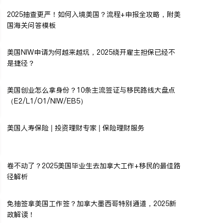
2025抽查更严！如何入境美国？流程+申报全攻略，附美
国海关问答模板
美国NIW申请为何越来越坑，2025绕开雇主担保已经不
是捷径？
美国创业怎么拿身份？10条主流签证与移民路线大盘点
（E2/L1/O1/NIW/EB5）
美国人寿保险 | 投资理财专家 | 保险理财服务
卷不动了？2025美国毕业生去加拿大工作+移民的最佳路
径解析
免抽签拿美国工作签？加拿大墨西哥特别通道，2025新
政解读！