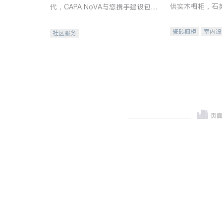
供实木橱柜，石
代，CAPA NoVA与您携手建设包
质不锈钢水槽、
容、公平、充满希望的社区。
机。品质厨房，
瓷砖橱柜
室内设
社区服务
卫浴洁具
室内