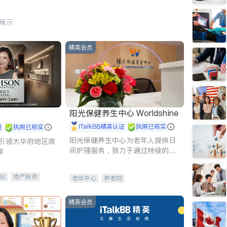
行展示
精英会员
阳光保健养生中心 Worldshine
iTalkBB精英认证
执照已核实
证
执照已核实
阳光保健养生中心为老年人提供日
g - 引领大华府地区房
间护理服务，致力于通过持续的护
家
理创新来有效提升老年人的生活质
量。
纪
地产投资
老年中心
养老院
租售
开发商建商
精英会员