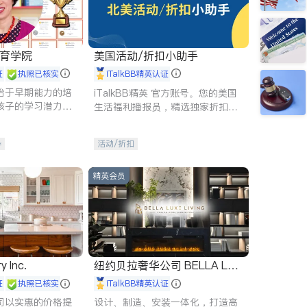
 教育学院
美国活动/折扣小助手
证
执照已核实
iTalkBB精英认证
始于早期能力的培
iTalkBB精英 官方账号。您的美国
孩子的学习潜力和
生活福利播报员，精选独家折扣、
有成长型心态是成
本地活动与专业讲座，第一时间享
受您的专属福利。
导
活动/折扣
精英会员
y Inc.
纽约贝拉奢华公司 BELLA LUX
E
证
执照已核实
iTalkBB精英认证
司以实惠的价格提
设计、制造、安装一体化，打造高