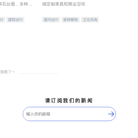
英石台面，多种优
端定制家具和商业空间
水龙头与抽油烟
家的选择。
计
建筑设计
室内设计
瓷砖橱柜
卫浴洁具
装修
地板建材
售前软装staging
室内装修
请订阅我们的新闻