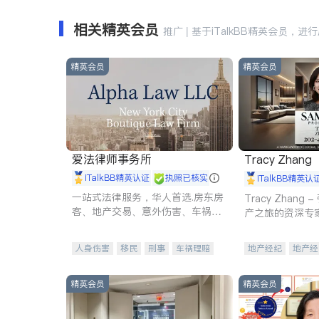
相关精英会员
推广 | 基于iTalkBB精英会员，进
精英会员
精英会员
爱法律师事务所
Tracy Zhang
iTalkBB精英认证
执照已核实
iTalkBB精英认
一站式法律服务，华人首选.房东房
Tracy Zhan
客、地产交易、意外伤害、车祸重
产之旅的资深专
伤、商业诉讼、商标注册、移民信
托、建筑合同、刑事案件全包办
人身伤害
移民
刑事
车祸理赔
地产经纪
地产经
民事
房地产
信托/遗嘱
商业
商业地产
商铺
商标注册
索赔
律师-其它
保释
精英会员
精英会员