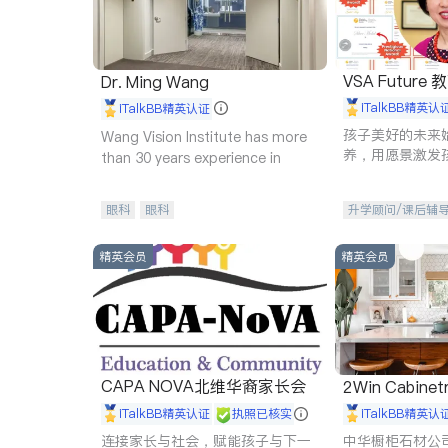
VSA Future
Dr. Ming Wang
iTalkBB精英认
iTalkBB精英认证
孩子美好的未来
Wang Vision Institute has more
养，用愿景激发
than 30 years experience in
动力。理念：拥
功的基石。
眼科
眼科
升学顾问/课后辅
精英会员
精英会员
CAPA NOVA北维华裔家长会
2Win Cabinetr
iTalkBB精英认证
执照已核实
iTalkBB精英认
连接家长与社会，赋能孩子与下一
中华橱柜石材公