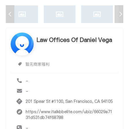
Law Offices Of Daniel Vega
暂无商家福利
-
-
201 Spear St #1100, San Francisco, CA 94105
https://www.italkbbelite.com/ubiz/66029a71
31d531db74f68788
-