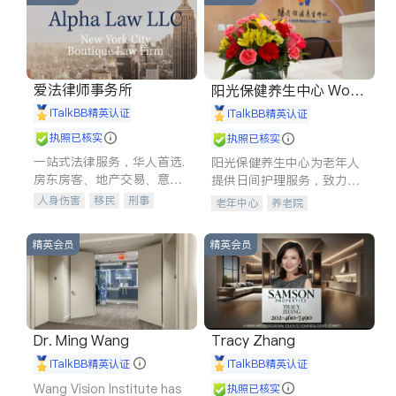
爱法律师事务所
阳光保健养生中心 World
shine
iTalkBB精英认证
iTalkBB精英认证
执照已核实
执照已核实
一站式法律服务，华人首选.
阳光保健养生中心为老年人
房东房客、地产交易、意外
提供日间护理服务，致力于
伤害、车祸重伤、商业诉
通过持续的护理创新来有效
人身伤害
移民
刑事
老年中心
养老院
讼、商标注册、移民信托、
提升老年人的生活质量。
车祸理赔
民事
房地产
建筑合同、刑事案件全包办
信托/遗嘱
商业
商标注册
精英会员
精英会员
索赔
律师-其它
保释
Dr. Ming Wang
Tracy Zhang
iTalkBB精英认证
iTalkBB精英认证
Wang Vision Institute has
执照已核实