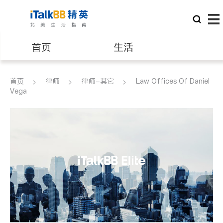
首页
生活
医生
律师
首页
律师
律师-其它
Law Offices Of Daniel
Vega
保险理财
房地产租售
建筑装修
教育
养老
非盈利组织