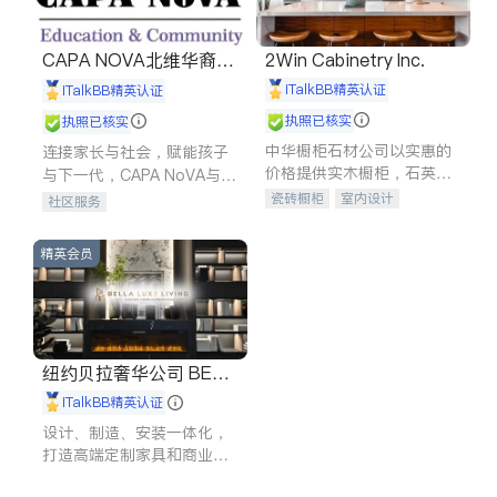
CAPA NOVA北维华裔家
2Win Cabinetry Inc.
长会
iTalkBB精英认证
iTalkBB精英认证
执照已核实
执照已核实
中华橱柜石材公司以实惠的
连接家长与社会，赋能孩子
价格提供实木橱柜，石英石
与下一代，CAPA NoVA与您
台面，多种优质不锈钢水
携手建设包容、公平、充满
瓷砖橱柜
室内设计
社区服务
槽、水龙头与抽油烟机。品
希望的社区。
建筑设计
卫浴洁具
质厨房，家的选择。
室内装修
精英会员
纽约贝拉奢华公司 BELL
A LUXE
iTalkBB精英认证
设计、制造、安装一体化，
打造高端定制家具和商业空
间