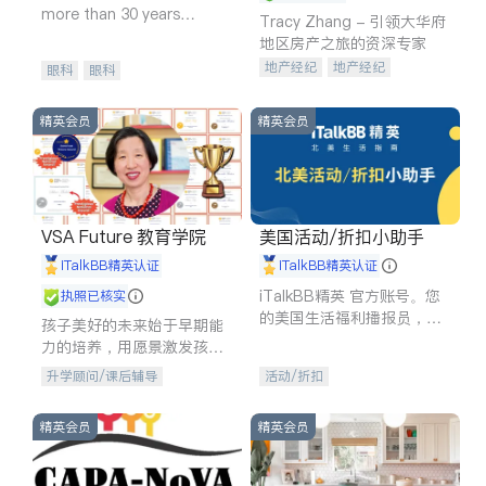
more than 30 years
Tracy Zhang - 引领大华府
experience in
地区房产之旅的资深专家
地产经纪
地产经纪
眼科
眼科
地产投资
商业地产
商铺租售
开发商建商
精英会员
精英会员
VSA Future 教育学院
美国活动/折扣小助手
iTalkBB精英认证
iTalkBB精英认证
iTalkBB精英 官方账号。您
执照已核实
的美国生活福利播报员，精
孩子美好的未来始于早期能
选独家折扣、本地活动与专
力的培养，用愿景激发孩子
业讲座，第一时间享受您的
的学习潜力和动力。理念：
升学顾问/课后辅导
活动/折扣
专属福利。
拥有成长型心态是成功的基
石。
精英会员
精英会员