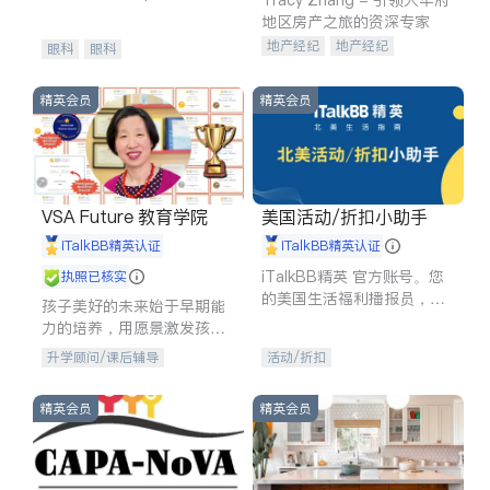
experience in
地区房产之旅的资深专家
地产经纪
地产经纪
眼科
眼科
地产投资
商业地产
商铺租售
开发商建商
精英会员
精英会员
VSA Future 教育学院
美国活动/折扣小助手
iTalkBB精英认证
iTalkBB精英认证
iTalkBB精英 官方账号。您
执照已核实
的美国生活福利播报员，精
孩子美好的未来始于早期能
选独家折扣、本地活动与专
力的培养，用愿景激发孩子
业讲座，第一时间享受您的
的学习潜力和动力。理念：
升学顾问/课后辅导
活动/折扣
专属福利。
拥有成长型心态是成功的基
石。
精英会员
精英会员