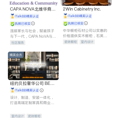
CAPA NOVA北维华裔家
2Win Cabinetry Inc.
长会
iTalkBB精英认证
iTalkBB精英认证
执照已核实
执照已核实
中华橱柜石材公司以实惠的
连接家长与社会，赋能孩子
价格提供实木橱柜，石英石
与下一代，CAPA NoVA与您
台面，多种优质不锈钢水
携手建设包容、公平、充满
瓷砖橱柜
室内设计
社区服务
槽、水龙头与抽油烟机。品
希望的社区。
建筑设计
卫浴洁具
质厨房，家的选择。
室内装修
精英会员
纽约贝拉奢华公司 BELL
A LUXE
iTalkBB精英认证
设计、制造、安装一体化，
打造高端定制家具和商业空
间
室内设计
瓷砖橱柜