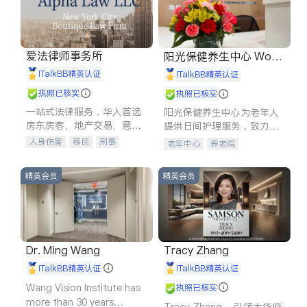
爱法律师事务所
阳光保健养生中心 World
shine
iTalkBB精英认证
iTalkBB精英认证
执照已核实
执照已核实
一站式法律服务，华人首选.
阳光保健养生中心为老年人
房东房客、地产交易、意外
提供日间护理服务，致力于
伤害、车祸重伤、商业诉
通过持续的护理创新来有效
人身伤害
移民
刑事
老年中心
养老院
讼、商标注册、移民信托、
提升老年人的生活质量。
车祸理赔
民事
房地产
建筑合同、刑事案件全包办
信托/遗嘱
商业
商标注册
精英会员
精英会员
索赔
律师-其它
保释
Dr. Ming Wang
Tracy Zhang
iTalkBB精英认证
iTalkBB精英认证
Wang Vision Institute has
执照已核实
more than 30 years
Tracy Zhang - 引领大华府