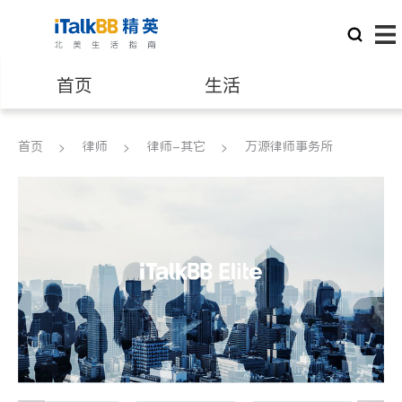
首页
生活
医生
律师
首页
律师
律师-其它
万源律师事务所
保险理财
房地产租售
建筑装修
教育
养老
非盈利组织