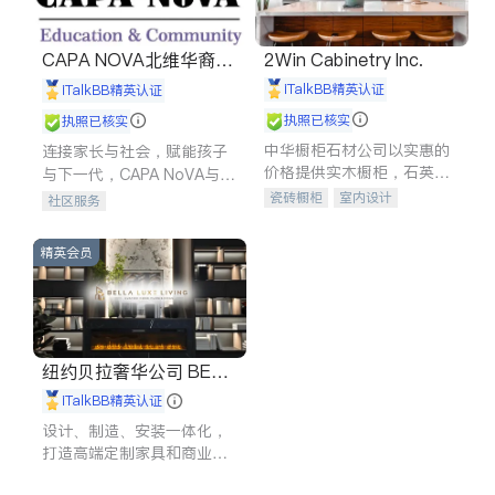
CAPA NOVA北维华裔家
2Win Cabinetry Inc.
长会
iTalkBB精英认证
iTalkBB精英认证
执照已核实
执照已核实
中华橱柜石材公司以实惠的
连接家长与社会，赋能孩子
价格提供实木橱柜，石英石
与下一代，CAPA NoVA与您
台面，多种优质不锈钢水
携手建设包容、公平、充满
瓷砖橱柜
室内设计
社区服务
槽、水龙头与抽油烟机。品
希望的社区。
建筑设计
卫浴洁具
质厨房，家的选择。
室内装修
精英会员
纽约贝拉奢华公司 BELL
A LUXE
iTalkBB精英认证
设计、制造、安装一体化，
打造高端定制家具和商业空
间