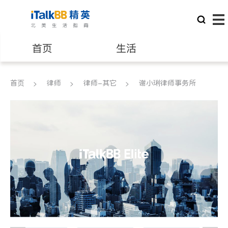
首页
生活
医生
律师
首页
律师
律师-其它
谢小琍律师事务所
保险理财
房地产租售
建筑装修
教育
养老
非盈利组织