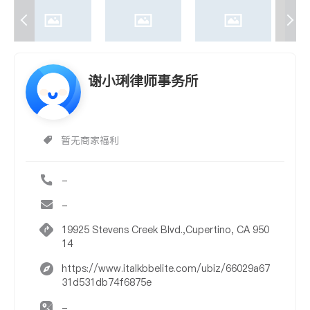
谢小琍律师事务所
暂无商家福利
-
-
19925 Stevens Creek Blvd.,Cupertino, CA 950
14
https://www.italkbbelite.com/ubiz/66029a67
31d531db74f6875e
-