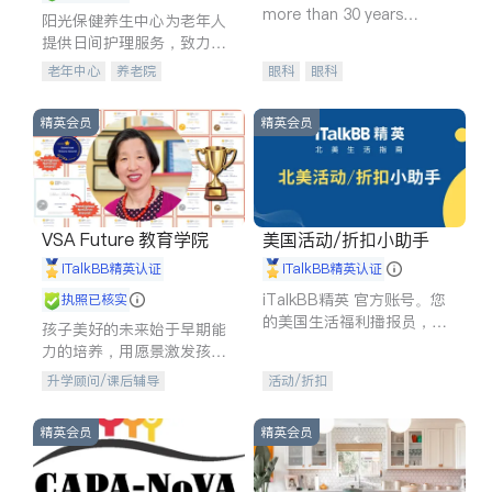
more than 30 years
阳光保健养生中心为老年人
experience in
提供日间护理服务，致力于
通过持续的护理创新来有效
老年中心
养老院
眼科
眼科
提升老年人的生活质量。
精英会员
精英会员
VSA Future 教育学院
美国活动/折扣小助手
iTalkBB精英认证
iTalkBB精英认证
iTalkBB精英 官方账号。您
执照已核实
的美国生活福利播报员，精
孩子美好的未来始于早期能
选独家折扣、本地活动与专
力的培养，用愿景激发孩子
业讲座，第一时间享受您的
的学习潜力和动力。理念：
升学顾问/课后辅导
活动/折扣
专属福利。
拥有成长型心态是成功的基
石。
精英会员
精英会员