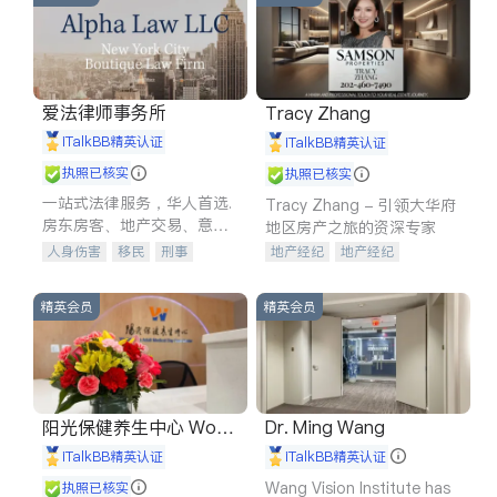
爱法律师事务所
Tracy Zhang
iTalkBB精英认证
iTalkBB精英认证
执照已核实
执照已核实
一站式法律服务，华人首选.
Tracy Zhang - 引领大华府
房东房客、地产交易、意外
地区房产之旅的资深专家
伤害、车祸重伤、商业诉
人身伤害
移民
刑事
地产经纪
地产经纪
讼、商标注册、移民信托、
车祸理赔
民事
房地产
地产投资
商业地产
建筑合同、刑事案件全包办
信托/遗嘱
商业
商标注册
商铺租售
开发商建商
精英会员
精英会员
索赔
律师-其它
保释
阳光保健养生中心 World
Dr. Ming Wang
shine
iTalkBB精英认证
iTalkBB精英认证
Wang Vision Institute has
执照已核实