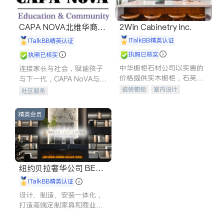
CAPA NOVA北维华裔家
2Win Cabinetry Inc.
长会
iTalkBB精英认证
iTalkBB精英认证
执照已核实
执照已核实
中华橱柜石材公司以实惠的
连接家长与社会，赋能孩子
价格提供实木橱柜，石英石
与下一代，CAPA NoVA与您
台面，多种优质不锈钢水
携手建设包容、公平、充满
瓷砖橱柜
室内设计
社区服务
槽、水龙头与抽油烟机。品
希望的社区。
建筑设计
卫浴洁具
质厨房，家的选择。
室内装修
精英会员
纽约贝拉奢华公司 BELL
A LUXE
iTalkBB精英认证
设计、制造、安装一体化，
打造高端定制家具和商业空
间