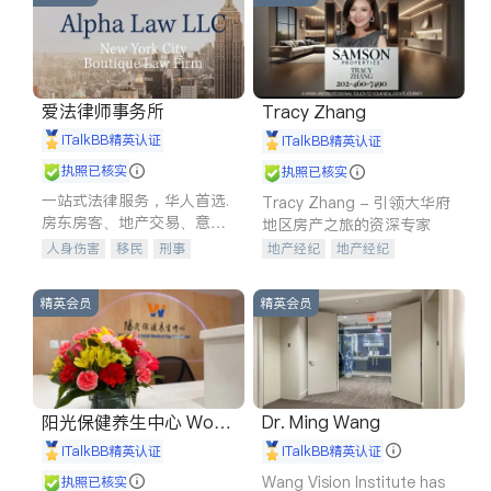
爱法律师事务所
Tracy Zhang
iTalkBB精英认证
iTalkBB精英认证
执照已核实
执照已核实
一站式法律服务，华人首选.
Tracy Zhang - 引领大华府
房东房客、地产交易、意外
地区房产之旅的资深专家
伤害、车祸重伤、商业诉
人身伤害
移民
刑事
地产经纪
地产经纪
讼、商标注册、移民信托、
车祸理赔
民事
房地产
地产投资
商业地产
建筑合同、刑事案件全包办
信托/遗嘱
商业
商标注册
商铺租售
开发商建商
精英会员
精英会员
索赔
律师-其它
保释
阳光保健养生中心 World
Dr. Ming Wang
shine
iTalkBB精英认证
iTalkBB精英认证
Wang Vision Institute has
执照已核实