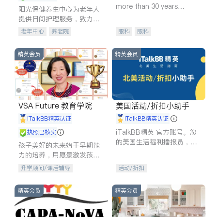
more than 30 years
阳光保健养生中心为老年人
experience in
提供日间护理服务，致力于
通过持续的护理创新来有效
老年中心
养老院
眼科
眼科
提升老年人的生活质量。
精英会员
精英会员
VSA Future 教育学院
美国活动/折扣小助手
iTalkBB精英认证
iTalkBB精英认证
iTalkBB精英 官方账号。您
执照已核实
的美国生活福利播报员，精
孩子美好的未来始于早期能
选独家折扣、本地活动与专
力的培养，用愿景激发孩子
业讲座，第一时间享受您的
的学习潜力和动力。理念：
升学顾问/课后辅导
活动/折扣
专属福利。
拥有成长型心态是成功的基
石。
精英会员
精英会员