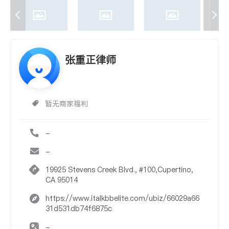
张重正律师
暂无商家福利
-
-
19925 Stevens Creek Blvd., #100,Cupertino,
CA 95014
https://www.italkbbelite.com/ubiz/66029a66
31d531db74f6875c
-