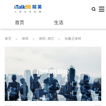
首页
生活
医生
律师
首页
律师
律师-其它
张重正律师
保险理财
房地产租售
建筑装修
教育
养老
非盈利组织