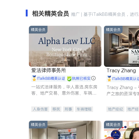
相关精英会员
推广 | 基于iTalkBB精英会员，进
精英会员
精英会员
爱法律师事务所
Tracy Zhang
iTalkBB精英认证
执照已核实
iTalkBB精英认
一站式法律服务，华人首选.房东房
Tracy Zhan
客、地产交易、意外伤害、车祸重
产之旅的资深专
伤、商业诉讼、商标注册、移民信
托、建筑合同、刑事案件全包办
人身伤害
移民
刑事
车祸理赔
地产经纪
地产经
民事
房地产
信托/遗嘱
商业
商业地产
商铺
商标注册
索赔
律师-其它
保释
精英会员
精英会员