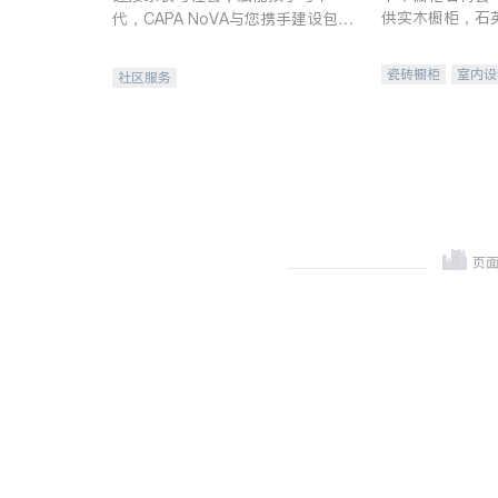
供实木橱柜，石
代，CAPA NoVA与您携手建设包
质不锈钢水槽、
容、公平、充满希望的社区。
机。品质厨房，
瓷砖橱柜
室内设
社区服务
卫浴洁具
室内