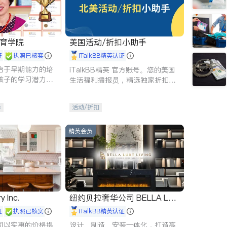
 教育学院
美国活动/折扣小助手
证
执照已核实
iTalkBB精英认证
始于早期能力的培
iTalkBB精英 官方账号。您的美国
孩子的学习潜力和
生活福利播报员，精选独家折扣、
有成长型心态是成
本地活动与专业讲座，第一时间享
受您的专属福利。
导
活动/折扣
精英会员
y Inc.
纽约贝拉奢华公司 BELLA LUX
E
证
执照已核实
iTalkBB精英认证
司以实惠的价格提
设计、制造、安装一体化，打造高