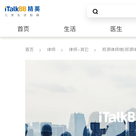
首页
生活
医生
养老
非盈利组织
首页
律师
律师-其它
郑源律师楼(郑源