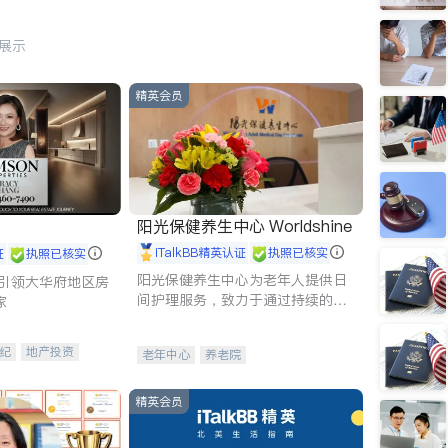
行展示
精英会员
阳光保健养生中心 Worldshine
iTalkBB精英认证
执照已核实
证
执照已核实
阳光保健养生中心为老年人提供日
g - 引领大华府地区房
间护理服务，致力于通过持续的护
家
理创新来有效提升老年人的生活质
量。
纪
地产投资
老年中心
养老院
租售
开发商建商
精英会员