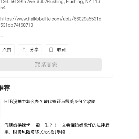
136-56 39th Ave. #307Flushing, Flushing, NY 113
54
https://www.italkbbelite.com/ubiz/66029a5531d
531db74f68713
-
点赞
分享
收藏
联系商家
推荐
H1B没抽中怎么办？替代签证与留美身份全攻略
假结婚换绿卡 = 毁一生？！一文看懂婚姻欺诈的法律后
果、财务风险与移民局识别手段