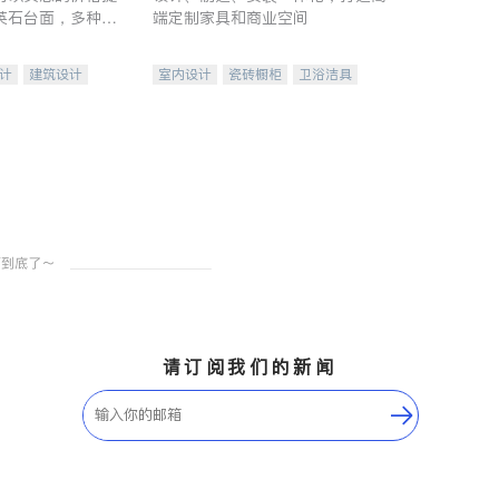
英石台面，多种优
端定制家具和商业空间
水龙头与抽油烟
家的选择。
计
建筑设计
室内设计
瓷砖橱柜
卫浴洁具
装修
地板建材
售前软装staging
室内装修
请订阅我们的新闻