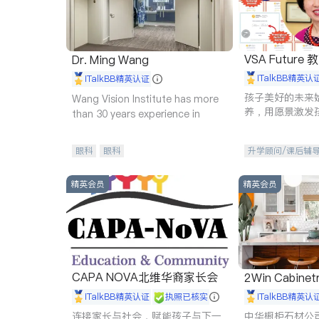
VSA Future
Dr. Ming Wang
iTalkBB精英认
iTalkBB精英认证
孩子美好的未来
Wang Vision Institute has more
养，用愿景激发
than 30 years experience in
动力。理念：拥
功的基石。
眼科
眼科
升学顾问/课后辅
精英会员
精英会员
CAPA NOVA北维华裔家长会
2Win Cabinetr
iTalkBB精英认证
执照已核实
iTalkBB精英认
连接家长与社会，赋能孩子与下一
中华橱柜石材公