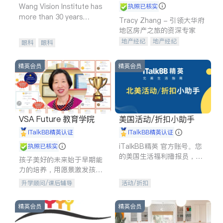
Wang Vision Institute has
执照已核实
more than 30 years
Tracy Zhang - 引领大华府
experience in
地区房产之旅的资深专家
地产经纪
地产经纪
眼科
眼科
地产投资
商业地产
商铺租售
开发商建商
精英会员
精英会员
VSA Future 教育学院
美国活动/折扣小助手
iTalkBB精英认证
iTalkBB精英认证
iTalkBB精英 官方账号。您
执照已核实
的美国生活福利播报员，精
孩子美好的未来始于早期能
选独家折扣、本地活动与专
力的培养，用愿景激发孩子
业讲座，第一时间享受您的
的学习潜力和动力。理念：
升学顾问/课后辅导
活动/折扣
专属福利。
拥有成长型心态是成功的基
石。
精英会员
精英会员