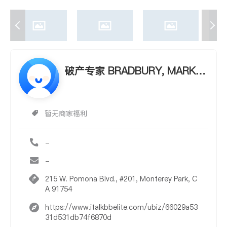
破产专家 BRADBURY, MARK
L., ATTORNEY AT LAW
暂无商家福利
-
-
215 W. Pomona Blvd., #201, Monterey Park, C
A 91754
https://www.italkbbelite.com/ubiz/66029a53
31d531db74f6870d