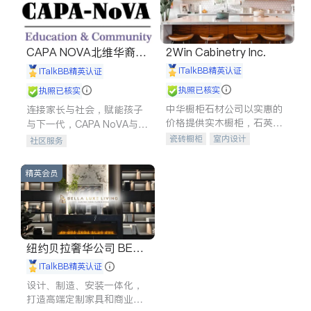
CAPA NOVA北维华裔家
2Win Cabinetry Inc.
长会
iTalkBB精英认证
iTalkBB精英认证
执照已核实
执照已核实
中华橱柜石材公司以实惠的
连接家长与社会，赋能孩子
价格提供实木橱柜，石英石
与下一代，CAPA NoVA与您
台面，多种优质不锈钢水
携手建设包容、公平、充满
瓷砖橱柜
室内设计
社区服务
槽、水龙头与抽油烟机。品
希望的社区。
建筑设计
卫浴洁具
质厨房，家的选择。
室内装修
精英会员
纽约贝拉奢华公司 BELL
A LUXE
iTalkBB精英认证
设计、制造、安装一体化，
打造高端定制家具和商业空