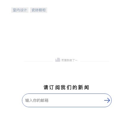
间
室内设计
瓷砖橱柜
卫浴洁具
地板建材
售前软装staging
室内装修
请订阅我们的新闻