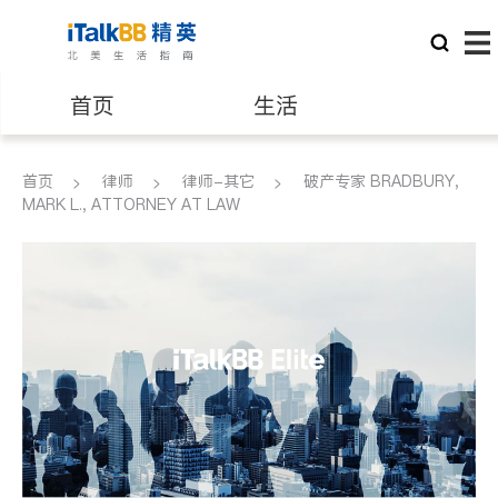
首页
生活
医生
律师
首页
律师
律师-其它
破产专家 BRADBURY,
MARK L., ATTORNEY AT LAW
保险理财
房地产租售
建筑装修
教育
养老
非盈利组织