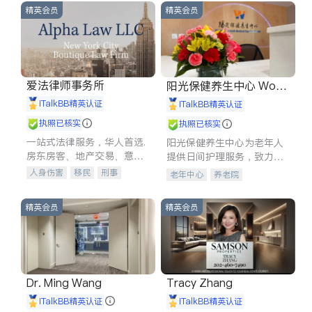
精英会员
精英会员
爱法律师事务所
阳光保健养生中心 World
shine
iTalkBB精英认证
iTalkBB精英认证
执照已核实
执照已核实
一站式法律服务，华人首选.
阳光保健养生中心为老年人
房东房客、地产交易、意外
提供日间护理服务，致力于
伤害、车祸重伤、商业诉
通过持续的护理创新来有效
人身伤害
移民
刑事
老年中心
养老院
讼、商标注册、移民信托、
提升老年人的生活质量。
车祸理赔
民事
房地产
建筑合同、刑事案件全包办
信托/遗嘱
商业
商标注册
精英会员
精英会员
索赔
律师-其它
保释
Dr. Ming Wang
Tracy Zhang
iTalkBB精英认证
iTalkBB精英认证