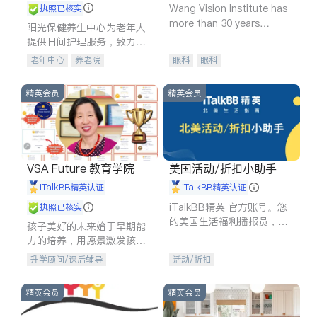
Wang Vision Institute has
执照已核实
more than 30 years
阳光保健养生中心为老年人
experience in
提供日间护理服务，致力于
通过持续的护理创新来有效
老年中心
养老院
眼科
眼科
提升老年人的生活质量。
精英会员
精英会员
VSA Future 教育学院
美国活动/折扣小助手
iTalkBB精英认证
iTalkBB精英认证
iTalkBB精英 官方账号。您
执照已核实
的美国生活福利播报员，精
孩子美好的未来始于早期能
选独家折扣、本地活动与专
力的培养，用愿景激发孩子
业讲座，第一时间享受您的
的学习潜力和动力。理念：
升学顾问/课后辅导
活动/折扣
专属福利。
拥有成长型心态是成功的基
石。
精英会员
精英会员