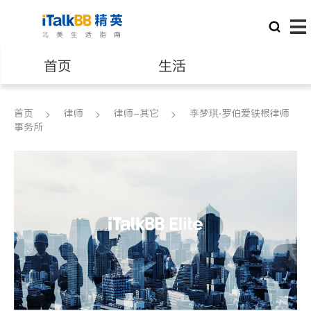
首页
生活
医生
律师
首页
律师
律师-其它
李梦琪‧罗伯爱铁根律师
事务所
保险理财
房地产租售
建筑装修
教育
养老
非盈利组织