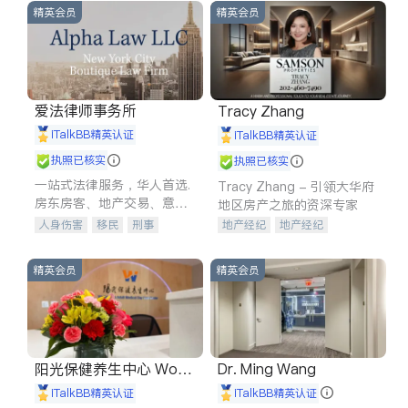
精英会员
精英会员
爱法律师事务所
Tracy Zhang
iTalkBB精英认证
iTalkBB精英认证
执照已核实
执照已核实
一站式法律服务，华人首选.
Tracy Zhang - 引领大华府
房东房客、地产交易、意外
地区房产之旅的资深专家
伤害、车祸重伤、商业诉
人身伤害
移民
刑事
地产经纪
地产经纪
讼、商标注册、移民信托、
车祸理赔
民事
房地产
地产投资
商业地产
建筑合同、刑事案件全包办
信托/遗嘱
商业
商标注册
商铺租售
开发商建商
精英会员
精英会员
索赔
律师-其它
保释
阳光保健养生中心 World
Dr. Ming Wang
shine
iTalkBB精英认证
iTalkBB精英认证