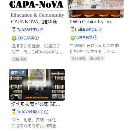
CAPA NOVA北维华裔家
2Win Cabinetry Inc.
长会
iTalkBB精英认证
iTalkBB精英认证
执照已核实
执照已核实
中华橱柜石材公司以实惠的
连接家长与社会，赋能孩子
价格提供实木橱柜，石英石
与下一代，CAPA NoVA与您
台面，多种优质不锈钢水
携手建设包容、公平、充满
瓷砖橱柜
室内设计
社区服务
槽、水龙头与抽油烟机。品
希望的社区。
建筑设计
卫浴洁具
质厨房，家的选择。
室内装修
精英会员
纽约贝拉奢华公司 BELL
A LUXE
iTalkBB精英认证
设计、制造、安装一体化，
打造高端定制家具和商业空