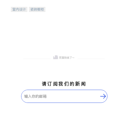
间
室内设计
瓷砖橱柜
卫浴洁具
地板建材
售前软装staging
室内装修
请订阅我们的新闻