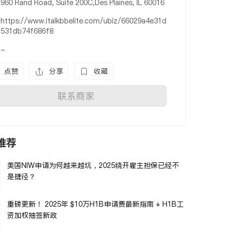
960 Rand Road, Suite 200C,Des Plaines, IL 60016
https://www.italkbbelite.com/ubiz/66029a4e31d
531db74f686f8
-
点赞
分享
收藏
联系商家
推荐
美国NIW申请为何越来越坑，2025绕开雇主担保已经不
是捷径？
重磅更新！ 2025年 $10万H1B申请费最新指南 + H1B工
资加权抽签新政