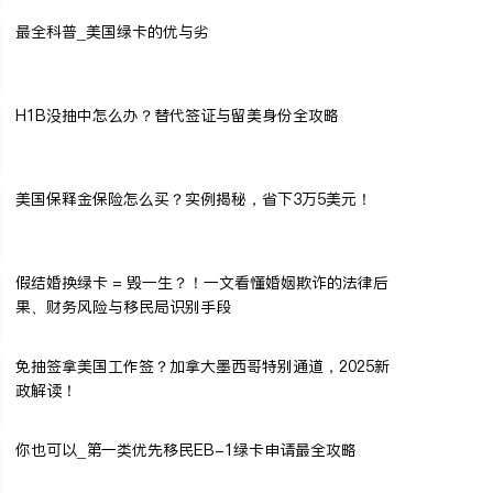
最全科普_美国绿卡的优与劣
H1B没抽中怎么办？替代签证与留美身份全攻略
美国保释金保险怎么买？实例揭秘，省下3万5美元！
假结婚换绿卡 = 毁一生？！一文看懂婚姻欺诈的法律后
果、财务风险与移民局识别手段
免抽签拿美国工作签？加拿大墨西哥特别通道，2025新
政解读！
你也可以_第一类优先移民EB-1绿卡申请最全攻略