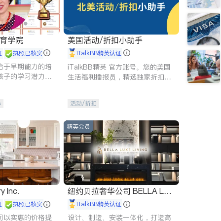
 教育学院
美国活动/折扣小助手
证
执照已核实
iTalkBB精英认证
始于早期能力的培
iTalkBB精英 官方账号。您的美国
孩子的学习潜力和
生活福利播报员，精选独家折扣、
有成长型心态是成
本地活动与专业讲座，第一时间享
受您的专属福利。
导
活动/折扣
精英会员
y Inc.
纽约贝拉奢华公司 BELLA LUX
E
证
执照已核实
iTalkBB精英认证
司以实惠的价格提
设计、制造、安装一体化，打造高