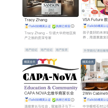
VSA Future
Tracy Zhang
iTalkBB精英认
iTalkBB精英认证
执照已核实
孩子美好的未来
Tracy Zhang - 引领大华府地区房
养，用愿景激发
产之旅的资深专家
动力。理念：拥
功的基石。
地产经纪
地产经纪
地产投资
升学顾问/课后辅
商业地产
商铺租售
开发商建商
精英会员
精英会员
CAPA NOVA北维华裔家长会
2Win Cabinetr
iTalkBB精英认证
执照已核实
iTalkBB精英认
连接家长与社会，赋能孩子与下一
中华橱柜石材公