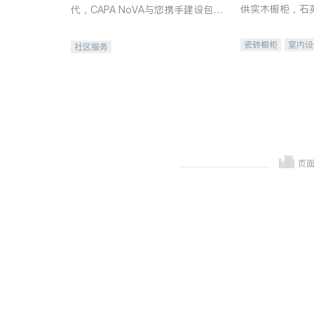
供实木橱柜，石
代，CAPA NoVA与您携手建设包
质不锈钢水槽、
容、公平、充满希望的社区。
机。品质厨房，
瓷砖橱柜
室内设
社区服务
卫浴洁具
室内