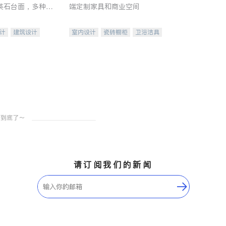
英石台面，多种优
端定制家具和商业空间
水龙头与抽油烟
家的选择。
计
建筑设计
室内设计
瓷砖橱柜
卫浴洁具
装修
地板建材
售前软装staging
室内装修
请订阅我们的新闻