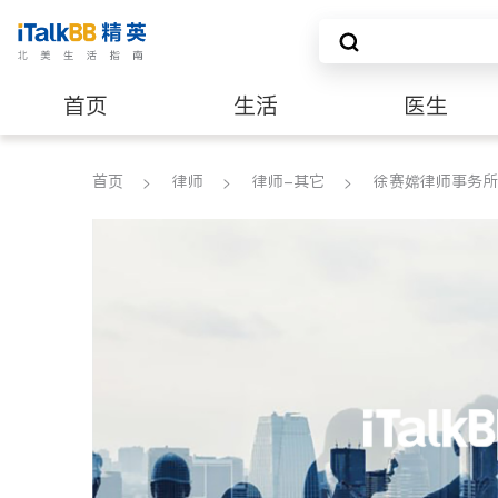
首页
生活
医生
养老
非盈利组织
首页
律师
律师-其它
徐赛嫦律师事务所