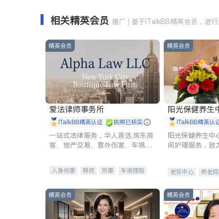
相关精英会员
推广 | 基于iTalkBB精英会员，进
精英会员
精英会员
爱法律师事务所
阳光保健养生中心 
iTalkBB精英认证
执照已核实
iTalkBB精英认
一站式法律服务，华人首选.房东房
阳光保健养生中
客、地产交易、意外伤害、车祸重
间护理服务，致
伤、商业诉讼、商标注册、移民信
理创新来有效提
托、建筑合同、刑事案件全包办
量。
人身伤害
移民
刑事
车祸理赔
老年中心
养老院
民事
房地产
信托/遗嘱
商业
商标注册
索赔
律师-其它
保释
精英会员
精英会员