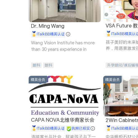
VSA Future
Dr. Ming Wang
iTalkBB精英认
iTalkBB精英认证
孩子美好的未来
Wang Vision Institute has more
养，用愿景激发
than 30 years experience in
动力。理念：拥
功的基石。
眼科
眼科
升学顾问/课后辅
精英会员
精英会员
CAPA NOVA北维华裔家长会
2Win Cabinetr
iTalkBB精英认证
执照已核实
iTalkBB精英认
连接家长与社会，赋能孩子与下一
中华橱柜石材公