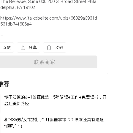
The Bellevue, Suite 600 200 S. Broad Street Phila
delphia, PA 19102
https://www.italkbbelite.com/ubiz/66029a3931d
531db74f686a4
-
点赞
分享
收藏
联系商家
推荐
你不知道的J-1签证优势：5年陪读+工作+免费读书，开
启赴美新路径
和“485男/女”结婚几个月就能拿绿卡？原来还真有这趟
“顺风车”！