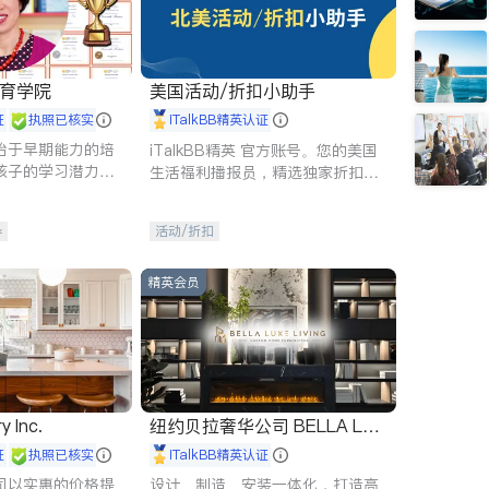
 教育学院
美国活动/折扣小助手
证
执照已核实
iTalkBB精英认证
始于早期能力的培
iTalkBB精英 官方账号。您的美国
孩子的学习潜力和
生活福利播报员，精选独家折扣、
有成长型心态是成
本地活动与专业讲座，第一时间享
受您的专属福利。
导
活动/折扣
精英会员
y Inc.
纽约贝拉奢华公司 BELLA LUX
E
证
执照已核实
iTalkBB精英认证
司以实惠的价格提
设计、制造、安装一体化，打造高