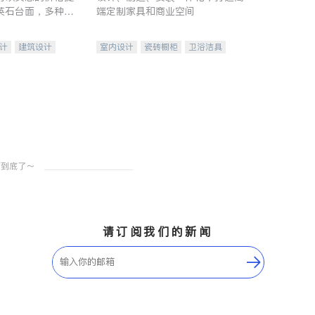
英石台面，多种优
端定制家具和商业空间
水龙头与抽油烟
家的选择。
计
建筑设计
室内设计
瓷砖橱柜
卫浴洁具
装修
地板建材
售前软装staging
室内装修
请订阅我们的新闻