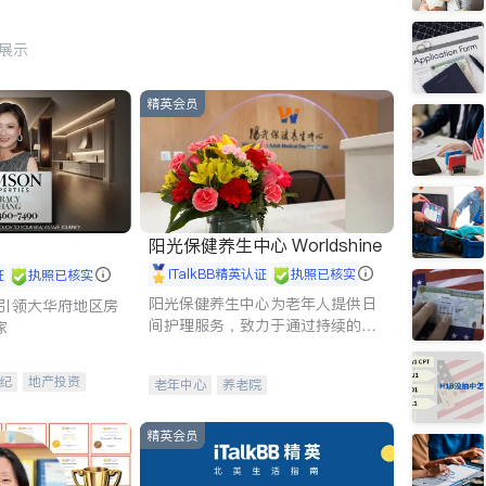
行展示
精英会员
阳光保健养生中心 Worldshine
iTalkBB精英认证
执照已核实
证
执照已核实
阳光保健养生中心为老年人提供日
g - 引领大华府地区房
间护理服务，致力于通过持续的护
家
理创新来有效提升老年人的生活质
量。
纪
地产投资
老年中心
养老院
租售
开发商建商
精英会员