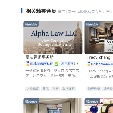
相关精英会员
推广 | 基于iTalkBB精英会员，进
精英会员
精英会员
爱法律师事务所
Tracy Zhang
iTalkBB精英认证
执照已核实
iTalkBB精英认
一站式法律服务，华人首选.房东房
Tracy Zhan
客、地产交易、意外伤害、车祸重
产之旅的资深专
伤、商业诉讼、商标注册、移民信
托、建筑合同、刑事案件全包办
人身伤害
移民
刑事
车祸理赔
地产经纪
地产经
民事
房地产
信托/遗嘱
商业
商业地产
商铺
商标注册
索赔
律师-其它
保释
精英会员
精英会员