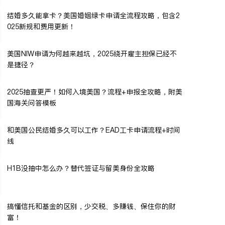
结婚多久能拿卡？美国婚姻绿卡申请全流程攻略，包含2
025新规和费用更新！
美国NIW申请为何越来越坑，2025绕开雇主担保已经不
是捷径？
2025抽查更严！如何入境美国？流程+申报全攻略，附美
国海关问答模板
和美国公民结婚多久可以工作？EAD工卡申请流程+时间
线
H1B没抽中怎么办？替代签证与留美身份全攻略
搞懂信托和基金的区别，少交税、多赚钱、保住你的财
富！