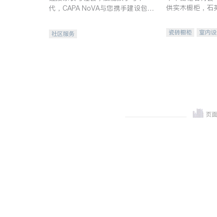
供实木橱柜，石
代，CAPA NoVA与您携手建设包
质不锈钢水槽、
容、公平、充满希望的社区。
机。品质厨房，
瓷砖橱柜
室内设
社区服务
卫浴洁具
室内