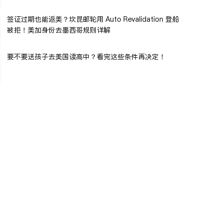
签证过期也能返美？坎昆邮轮用 Auto Revalidation 登船
被拒！美加身份去墨西哥规则详解
要不要送孩子去美国读高中？看完这些条件再决定！