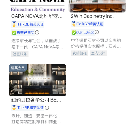
CAPA NOVA北维华裔家
2Win Cabinetry Inc.
长会
iTalkBB精英认证
iTalkBB精英认证
执照已核实
执照已核实
中华橱柜石材公司以实惠的
连接家长与社会，赋能孩子
价格提供实木橱柜，石英石
与下一代，CAPA NoVA与您
台面，多种优质不锈钢水
携手建设包容、公平、充满
瓷砖橱柜
室内设计
社区服务
槽、水龙头与抽油烟机。品
希望的社区。
建筑设计
卫浴洁具
质厨房，家的选择。
室内装修
精英会员
纽约贝拉奢华公司 BELL
A LUXE
iTalkBB精英认证
设计、制造、安装一体化，
打造高端定制家具和商业空
间