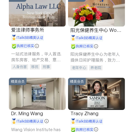
爱法律师事务所
阳光保健养生中心 World
shine
iTalkBB精英认证
iTalkBB精英认证
执照已核实
执照已核实
一站式法律服务，华人首选.
阳光保健养生中心为老年人
房东房客、地产交易、意外
提供日间护理服务，致力于
伤害、车祸重伤、商业诉
通过持续的护理创新来有效
人身伤害
移民
刑事
老年中心
养老院
讼、商标注册、移民信托、
提升老年人的生活质量。
车祸理赔
民事
房地产
建筑合同、刑事案件全包办
信托/遗嘱
商业
商标注册
精英会员
精英会员
索赔
律师-其它
保释
Dr. Ming Wang
Tracy Zhang
iTalkBB精英认证
iTalkBB精英认证
Wang Vision Institute has
执照已核实