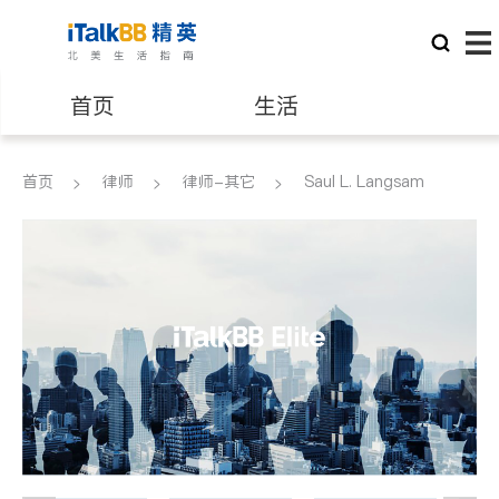
首页
生活
医生
律师
首页
律师
律师-其它
Saul L. Langsam
保险理财
房地产租售
建筑装修
教育
养老
非盈利组织