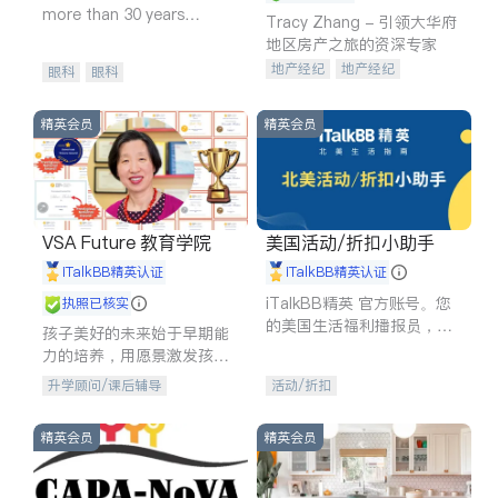
more than 30 years
Tracy Zhang - 引领大华府
experience in
地区房产之旅的资深专家
地产经纪
地产经纪
眼科
眼科
地产投资
商业地产
商铺租售
开发商建商
精英会员
精英会员
VSA Future 教育学院
美国活动/折扣小助手
iTalkBB精英认证
iTalkBB精英认证
iTalkBB精英 官方账号。您
执照已核实
的美国生活福利播报员，精
孩子美好的未来始于早期能
选独家折扣、本地活动与专
力的培养，用愿景激发孩子
业讲座，第一时间享受您的
的学习潜力和动力。理念：
升学顾问/课后辅导
活动/折扣
专属福利。
拥有成长型心态是成功的基
石。
精英会员
精英会员