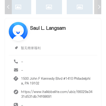
Saul L. Langsam
暂无商家福利
-
-
1500 John F Kennedy Blvd #1410 Philadelphi
a, PA 19102
https://www.italkbbelite.com/ubiz/66029a34
31d531db74f68691
-