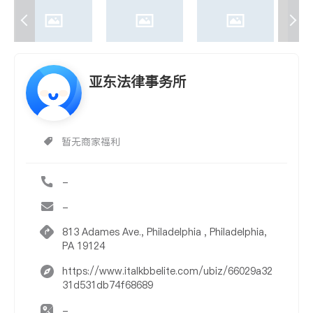
亚东法律事务所
暂无商家福利
-
-
813 Adames Ave., Philadelphia , Philadelphia,
PA 19124
https://www.italkbbelite.com/ubiz/66029a32
31d531db74f68689
-