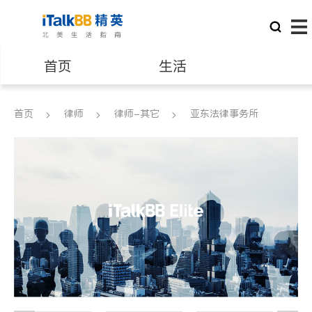
首页
生活
医生
律师
首页
律师
律师-其它
亚东法律事务所
保险理财
房地产租售
建筑装修
教育
养老
非盈利组织