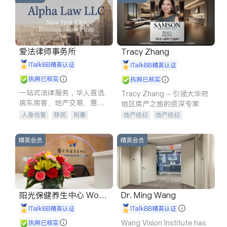
爱法律师事务所
Tracy Zhang
iTalkBB精英认证
iTalkBB精英认证
执照已核实
执照已核实
一站式法律服务，华人首选.
Tracy Zhang - 引领大华府
房东房客、地产交易、意外
地区房产之旅的资深专家
伤害、车祸重伤、商业诉
人身伤害
移民
刑事
地产经纪
地产经纪
讼、商标注册、移民信托、
车祸理赔
民事
房地产
地产投资
商业地产
建筑合同、刑事案件全包办
信托/遗嘱
商业
商标注册
商铺租售
开发商建商
精英会员
精英会员
索赔
律师-其它
保释
阳光保健养生中心 World
Dr. Ming Wang
shine
iTalkBB精英认证
iTalkBB精英认证
Wang Vision Institute has
执照已核实