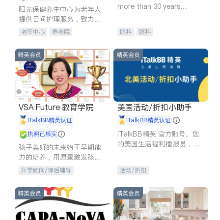
more than 30 years
阳光保健养生中心为老年人
experience in
提供日间护理服务，致力于
通过持续的护理创新来有效
老年中心
养老院
眼科
眼科
提升老年人的生活质量。
精英会员
精英会员
VSA Future 教育学院
美国活动/折扣小助手
iTalkBB精英认证
iTalkBB精英认证
iTalkBB精英 官方账号。您
执照已核实
的美国生活福利播报员，精
孩子美好的未来始于早期能
选独家折扣、本地活动与专
力的培养，用愿景激发孩子
业讲座，第一时间享受您的
的学习潜力和动力。理念：
升学顾问/课后辅导
活动/折扣
专属福利。
拥有成长型心态是成功的基
石。
精英会员
精英会员