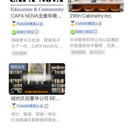
CAPA NOVA北维华裔家
2Win Cabinetry Inc.
长会
iTalkBB精英认证
iTalkBB精英认证
执照已核实
执照已核实
中华橱柜石材公司以实惠的
连接家长与社会，赋能孩子
价格提供实木橱柜，石英石
与下一代，CAPA NoVA与您
台面，多种优质不锈钢水
携手建设包容、公平、充满
瓷砖橱柜
室内设计
社区服务
槽、水龙头与抽油烟机。品
希望的社区。
建筑设计
卫浴洁具
质厨房，家的选择。
室内装修
精英会员
纽约贝拉奢华公司 BELL
A LUXE
iTalkBB精英认证
设计、制造、安装一体化，
打造高端定制家具和商业空
间