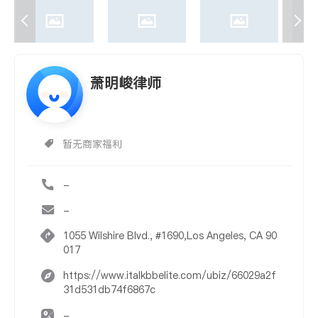
萧明峻律师
暂无商家福利
-
-
1055 Wilshire Blvd., #1690,Los Angeles, CA 90
017
https://www.italkbbelite.com/ubiz/66029a2f
31d531db74f6867c
-