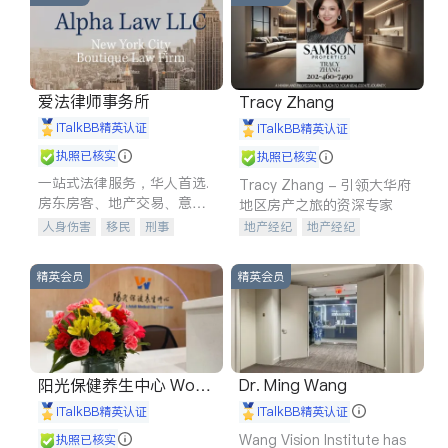
爱法律师事务所
Tracy Zhang
iTalkBB精英认证
iTalkBB精英认证
执照已核实
执照已核实
一站式法律服务，华人首选.
Tracy Zhang - 引领大华府
房东房客、地产交易、意外
地区房产之旅的资深专家
伤害、车祸重伤、商业诉
人身伤害
移民
刑事
地产经纪
地产经纪
讼、商标注册、移民信托、
车祸理赔
民事
房地产
地产投资
商业地产
建筑合同、刑事案件全包办
信托/遗嘱
商业
商标注册
商铺租售
开发商建商
精英会员
精英会员
索赔
律师-其它
保释
阳光保健养生中心 World
Dr. Ming Wang
shine
iTalkBB精英认证
iTalkBB精英认证
Wang Vision Institute has
执照已核实