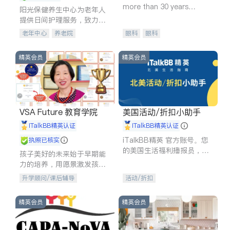
more than 30 years
阳光保健养生中心为老年人
experience in
提供日间护理服务，致力于
通过持续的护理创新来有效
老年中心
养老院
眼科
眼科
提升老年人的生活质量。
精英会员
精英会员
VSA Future 教育学院
美国活动/折扣小助手
iTalkBB精英认证
iTalkBB精英认证
iTalkBB精英 官方账号。您
执照已核实
的美国生活福利播报员，精
孩子美好的未来始于早期能
选独家折扣、本地活动与专
力的培养，用愿景激发孩子
业讲座，第一时间享受您的
的学习潜力和动力。理念：
升学顾问/课后辅导
活动/折扣
专属福利。
拥有成长型心态是成功的基
石。
精英会员
精英会员