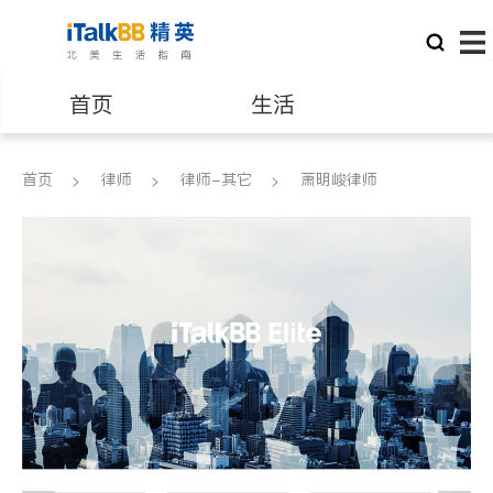
首页
生活
医生
律师
首页
律师
律师-其它
萧明峻律师
保险理财
房地产租售
建筑装修
教育
养老
非盈利组织