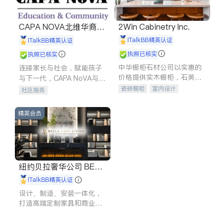
CAPA NOVA北维华裔家
2Win Cabinetry Inc.
长会
iTalkBB精英认证
iTalkBB精英认证
执照已核实
执照已核实
中华橱柜石材公司以实惠的
连接家长与社会，赋能孩子
价格提供实木橱柜，石英石
与下一代，CAPA NoVA与您
台面，多种优质不锈钢水
携手建设包容、公平、充满
瓷砖橱柜
室内设计
社区服务
槽、水龙头与抽油烟机。品
希望的社区。
建筑设计
卫浴洁具
质厨房，家的选择。
室内装修
精英会员
纽约贝拉奢华公司 BELL
A LUXE
iTalkBB精英认证
设计、制造、安装一体化，
打造高端定制家具和商业空
间