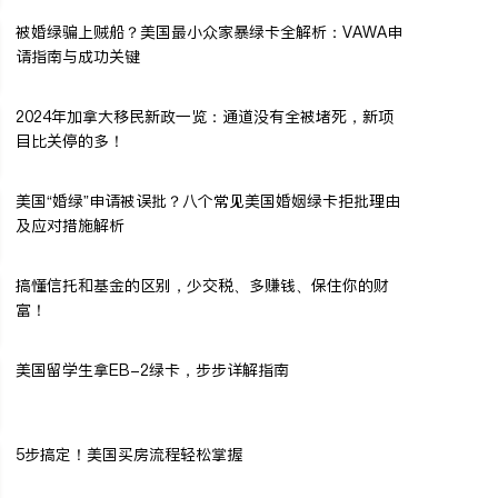
被婚绿骗上贼船？美国最小众家暴绿卡全解析：VAWA申
请指南与成功关键
2024年加拿大移民新政一览：通道没有全被堵死，新项
目比关停的多！
美国“婚绿”申请被误批？八个常见美国婚姻绿卡拒批理由
及应对措施解析
搞懂信托和基金的区别，少交税、多赚钱、保住你的财
富！
美国留学生拿EB-2绿卡，步步详解指南
5步搞定！美国买房流程轻松掌握