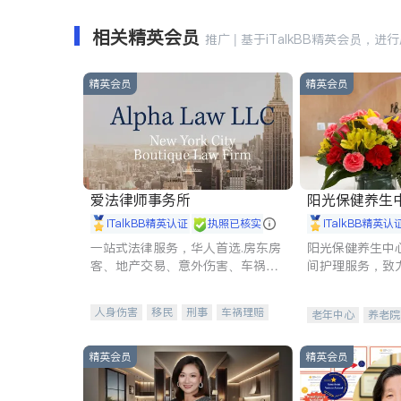
相关精英会员
推广 | 基于iTalkBB精英会员，进
精英会员
精英会员
爱法律师事务所
阳光保健养生中心 
iTalkBB精英认证
执照已核实
iTalkBB精英认
一站式法律服务，华人首选.房东房
阳光保健养生中
客、地产交易、意外伤害、车祸重
间护理服务，致
伤、商业诉讼、商标注册、移民信
理创新来有效提
托、建筑合同、刑事案件全包办
量。
人身伤害
移民
刑事
车祸理赔
老年中心
养老院
民事
房地产
信托/遗嘱
商业
商标注册
索赔
律师-其它
保释
精英会员
精英会员