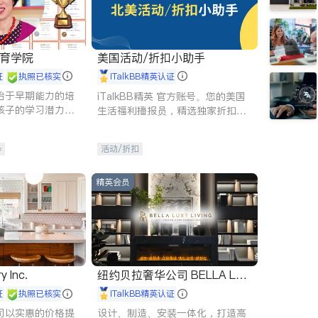
 教育学院
美国活动/折扣小助手
证
执照已核实
iTalkBB精英认证
始于早期能力的培
iTalkBB精英 官方账号。您的美国
孩子的学习潜力和
生活福利播报员，精选独家折扣、
有成长型心态是成
本地活动与专业讲座，第一时间享
受您的专属福利。
导
活动/折扣
精英会员
y Inc.
纽约贝拉奢华公司 BELLA LUX
E
证
执照已核实
iTalkBB精英认证
司以实惠的价格提
设计、制造、安装一体化，打造高