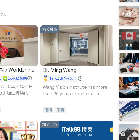
行展示
精英会员
Worldshine
Dr. Ming Wang
证
执照已核实
iTalkBB精英认证
心为老年人提供日
Wang Vision Institute has more
力于通过持续的护
than 30 years experience in
升老年人的生活质
眼科
眼科
精英会员