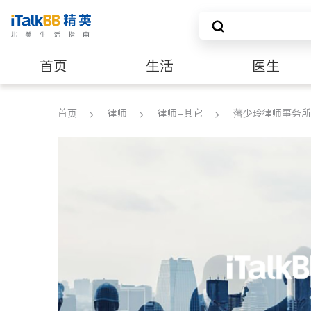
首页
生活
医生
养老
非盈利组织
首页
律师
律师-其它
藩少玲律师事务所