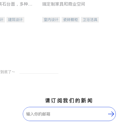
英石台面，多种优
端定制家具和商业空间
水龙头与抽油烟
家的选择。
计
建筑设计
室内设计
瓷砖橱柜
卫浴洁具
装修
地板建材
售前软装staging
室内装修
请订阅我们的新闻