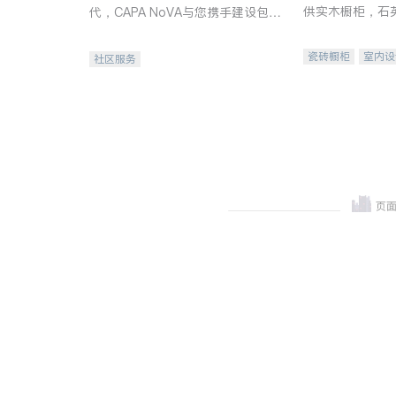
供实木橱柜，石
代，CAPA NoVA与您携手建设包
质不锈钢水槽、
容、公平、充满希望的社区。
机。品质厨房，
瓷砖橱柜
室内设
社区服务
卫浴洁具
室内