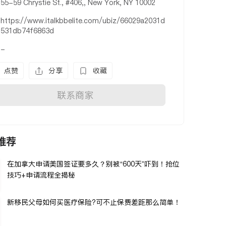
55-59 Chrystie St., #406,, New York, NY 10002
https://www.italkbbelite.com/ubiz/66029a2031d
531db74f6863d
-
点赞
分享
收藏
联系商家
推荐
在加拿大申请美国签证要多久？别被“600天”吓到！抢位
技巧+申请流程全揭秘
新移民父母如何买医疗保险?可不止保费差距那么简单！