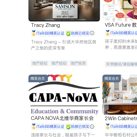
VSA Future
Tracy Zhang
iTalkBB精英认
iTalkBB精英认证
执照已核实
孩子美好的未来
Tracy Zhang - 引领大华府地区房
养，用愿景激发
产之旅的资深专家
动力。理念：拥
功的基石。
地产经纪
地产经纪
地产投资
升学顾问/课后辅
商业地产
商铺租售
开发商建商
精英会员
精英会员
CAPA NOVA北维华裔家长会
2Win Cabinetr
iTalkBB精英认证
执照已核实
iTalkBB精英认
连接家长与社会，赋能孩子与下一
中华橱柜石材公