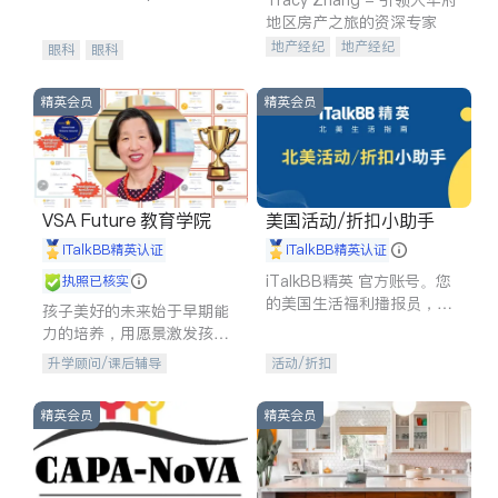
experience in
地区房产之旅的资深专家
地产经纪
地产经纪
眼科
眼科
地产投资
商业地产
商铺租售
开发商建商
精英会员
精英会员
VSA Future 教育学院
美国活动/折扣小助手
iTalkBB精英认证
iTalkBB精英认证
iTalkBB精英 官方账号。您
执照已核实
的美国生活福利播报员，精
孩子美好的未来始于早期能
选独家折扣、本地活动与专
力的培养，用愿景激发孩子
业讲座，第一时间享受您的
的学习潜力和动力。理念：
升学顾问/课后辅导
活动/折扣
专属福利。
拥有成长型心态是成功的基
石。
精英会员
精英会员