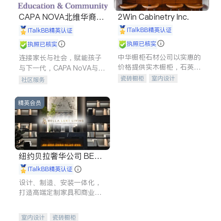
CAPA NOVA北维华裔家
2Win Cabinetry Inc.
长会
iTalkBB精英认证
iTalkBB精英认证
执照已核实
执照已核实
中华橱柜石材公司以实惠的
连接家长与社会，赋能孩子
价格提供实木橱柜，石英石
与下一代，CAPA NoVA与您
台面，多种优质不锈钢水
携手建设包容、公平、充满
瓷砖橱柜
室内设计
社区服务
槽、水龙头与抽油烟机。品
希望的社区。
建筑设计
卫浴洁具
质厨房，家的选择。
室内装修
精英会员
纽约贝拉奢华公司 BELL
A LUXE
iTalkBB精英认证
设计、制造、安装一体化，
打造高端定制家具和商业空
间
室内设计
瓷砖橱柜