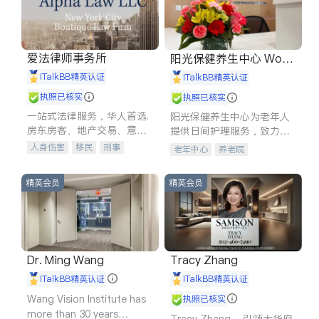
爱法律师事务所
阳光保健养生中心 World
shine
iTalkBB精英认证
iTalkBB精英认证
执照已核实
执照已核实
一站式法律服务，华人首选.
阳光保健养生中心为老年人
房东房客、地产交易、意外
提供日间护理服务，致力于
伤害、车祸重伤、商业诉
通过持续的护理创新来有效
人身伤害
移民
刑事
老年中心
养老院
讼、商标注册、移民信托、
提升老年人的生活质量。
车祸理赔
民事
房地产
建筑合同、刑事案件全包办
信托/遗嘱
商业
商标注册
精英会员
精英会员
索赔
律师-其它
保释
Dr. Ming Wang
Tracy Zhang
iTalkBB精英认证
iTalkBB精英认证
Wang Vision Institute has
执照已核实
more than 30 years
Tracy Zhang - 引领大华府