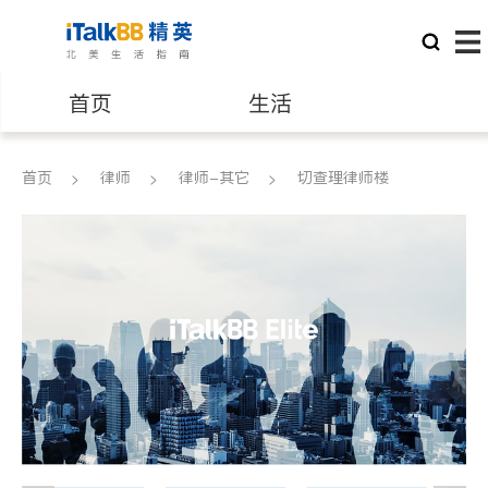
首页
生活
医生
律师
首页
律师
律师-其它
切查理律师楼
保险理财
房地产租售
建筑装修
教育
养老
非盈利组织