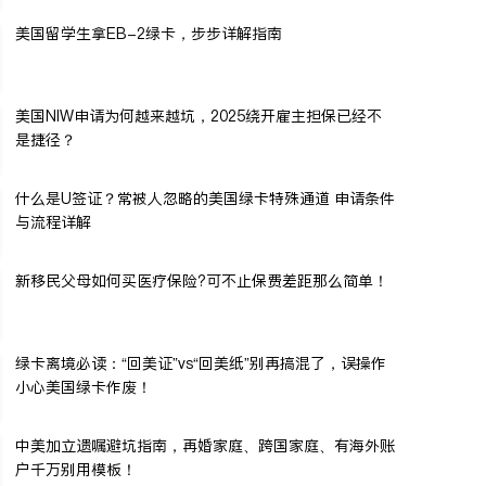
美国留学生拿EB-2绿卡，步步详解指南
美国NIW申请为何越来越坑，2025绕开雇主担保已经不
是捷径？
什么是U签证？常被人忽略的美国绿卡特殊通道 申请条件
与流程详解
新移民父母如何买医疗保险?可不止保费差距那么简单！
绿卡离境必读：“回美证”vs“回美纸”别再搞混了，误操作
小心美国绿卡作废！
中美加立遗嘱避坑指南，再婚家庭、跨国家庭、有海外账
户千万别用模板！