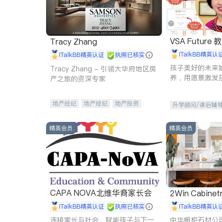
VSA Future
Tracy Zhang
iTalkBB精英认
iTalkBB精英认证
执照已核实
孩子美好的未来
Tracy Zhang - 引领大华府地区房
养，用愿景激发
产之旅的资深专家
动力。理念：拥
功的基石。
地产经纪
地产经纪
地产投资
升学顾问/课后辅
商业地产
商铺租售
开发商建商
精英会员
精英会员
CAPA NOVA北维华裔家长会
2Win Cabinetr
iTalkBB精英认证
执照已核实
iTalkBB精英认
连接家长与社会，赋能孩子与下一
中华橱柜石材公