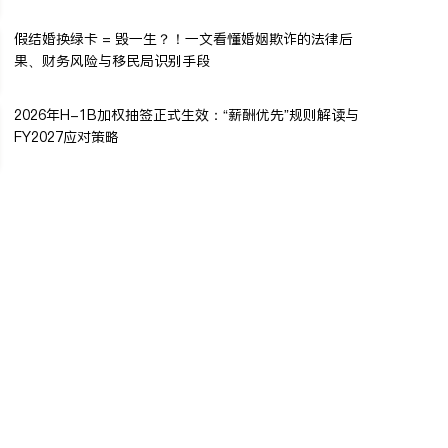
假结婚换绿卡 = 毁一生？！一文看懂婚姻欺诈的法律后
果、财务风险与移民局识别手段
2026年H-1B加权抽签正式生效：“薪酬优先”规则解读与
FY2027应对策略