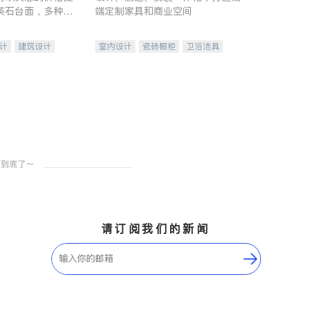
英石台面，多种优
端定制家具和商业空间
水龙头与抽油烟
家的选择。
计
建筑设计
室内设计
瓷砖橱柜
卫浴洁具
装修
地板建材
售前软装staging
室内装修
请订阅我们的新闻