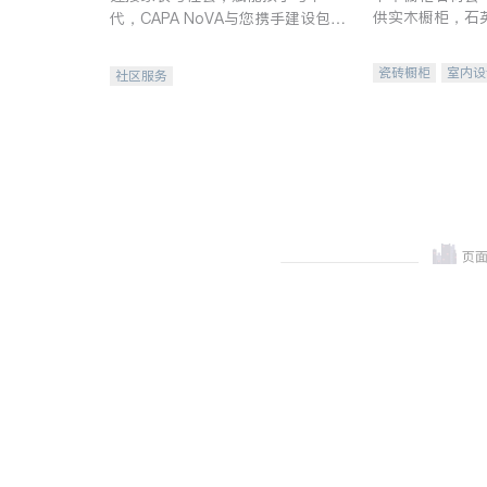
供实木橱柜，石
代，CAPA NoVA与您携手建设包
质不锈钢水槽、
容、公平、充满希望的社区。
机。品质厨房，
瓷砖橱柜
室内设
社区服务
卫浴洁具
室内