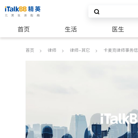
首页
生活
医生
养老
非盈利组织
首页
律师
律师-其它
卡麦克律师事务信