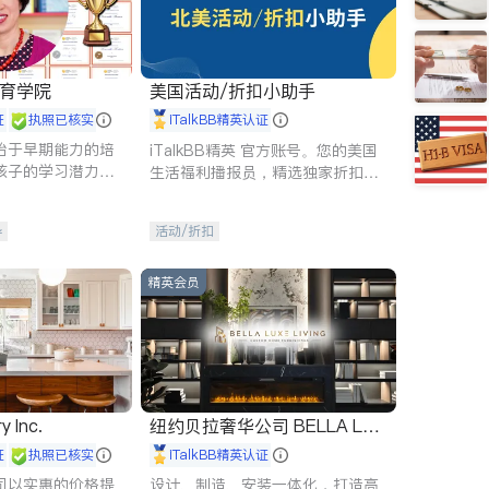
 教育学院
美国活动/折扣小助手
证
执照已核实
iTalkBB精英认证
始于早期能力的培
iTalkBB精英 官方账号。您的美国
孩子的学习潜力和
生活福利播报员，精选独家折扣、
有成长型心态是成
本地活动与专业讲座，第一时间享
受您的专属福利。
导
活动/折扣
精英会员
y Inc.
纽约贝拉奢华公司 BELLA LUX
E
证
执照已核实
iTalkBB精英认证
司以实惠的价格提
设计、制造、安装一体化，打造高