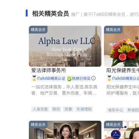
相关精英会员
推广 | 基于iTalkBB精英会员，进
精英会员
精英会员
爱法律师事务所
阳光保健养生中心 
iTalkBB精英认证
执照已核实
iTalkBB精英认
一站式法律服务，华人首选.房东房
阳光保健养生中
客、地产交易、意外伤害、车祸重
间护理服务，致
伤、商业诉讼、商标注册、移民信
理创新来有效提
托、建筑合同、刑事案件全包办
量。
人身伤害
移民
刑事
车祸理赔
老年中心
养老院
民事
房地产
信托/遗嘱
商业
商标注册
索赔
律师-其它
保释
精英会员
精英会员