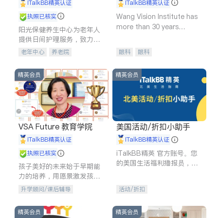
shine
iTalkBB精英认证
iTalkBB精英认证
Wang Vision Institute has
执照已核实
more than 30 years
阳光保健养生中心为老年人
experience in
提供日间护理服务，致力于
通过持续的护理创新来有效
老年中心
养老院
眼科
眼科
提升老年人的生活质量。
精英会员
精英会员
VSA Future 教育学院
美国活动/折扣小助手
iTalkBB精英认证
iTalkBB精英认证
iTalkBB精英 官方账号。您
执照已核实
的美国生活福利播报员，精
孩子美好的未来始于早期能
选独家折扣、本地活动与专
力的培养，用愿景激发孩子
业讲座，第一时间享受您的
的学习潜力和动力。理念：
升学顾问/课后辅导
活动/折扣
专属福利。
拥有成长型心态是成功的基
石。
精英会员
精英会员