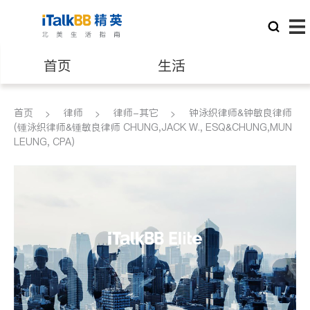
首页
生活
医生
律师
首页
律师
律师-其它
钟泳织律师&钟敏良律师
(锺泳织律师&锺敏良律师 CHUNG,JACK W., ESQ&CHUNG,MUN
LEUNG, CPA)
保险理财
房地产租售
建筑装修
教育
养老
非盈利组织