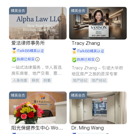
精英会员
精英会员
爱法律师事务所
Tracy Zhang
iTalkBB精英认证
iTalkBB精英认证
执照已核实
执照已核实
一站式法律服务，华人首选.
Tracy Zhang - 引领大华府
房东房客、地产交易、意外
地区房产之旅的资深专家
伤害、车祸重伤、商业诉
人身伤害
移民
刑事
地产经纪
地产经纪
讼、商标注册、移民信托、
车祸理赔
民事
房地产
地产投资
商业地产
建筑合同、刑事案件全包办
信托/遗嘱
商业
商标注册
商铺租售
开发商建商
精英会员
精英会员
索赔
律师-其它
保释
阳光保健养生中心 World
Dr. Ming Wang