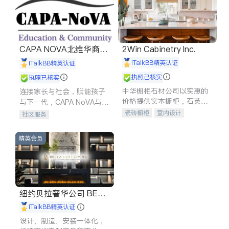
CAPA NOVA北维华裔家
2Win Cabinetry Inc.
长会
iTalkBB精英认证
iTalkBB精英认证
执照已核实
执照已核实
中华橱柜石材公司以实惠的
连接家长与社会，赋能孩子
价格提供实木橱柜，石英石
与下一代，CAPA NoVA与您
台面，多种优质不锈钢水
携手建设包容、公平、充满
瓷砖橱柜
室内设计
社区服务
槽、水龙头与抽油烟机。品
希望的社区。
建筑设计
卫浴洁具
质厨房，家的选择。
室内装修
精英会员
纽约贝拉奢华公司 BELL
A LUXE
iTalkBB精英认证
设计、制造、安装一体化，