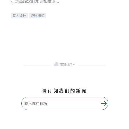
打造高端定制家具和商业空
间
室内设计
瓷砖橱柜
卫浴洁具
地板建材
售前软装staging
室内装修
请订阅我们的新闻