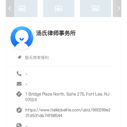
汤氏律师事务所
暂无商家福利
-
-
1 Bridge Plaza North, Suite 275, Fort Lee, NJ
07024
https://www.italkbbelite.com/ubiz/660299e2
31d531db74f68544
-