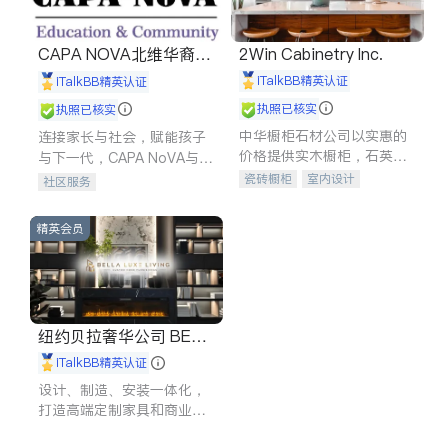
CAPA NOVA北维华裔家
2Win Cabinetry Inc.
长会
iTalkBB精英认证
iTalkBB精英认证
执照已核实
执照已核实
中华橱柜石材公司以实惠的
连接家长与社会，赋能孩子
价格提供实木橱柜，石英石
与下一代，CAPA NoVA与您
台面，多种优质不锈钢水
携手建设包容、公平、充满
瓷砖橱柜
室内设计
社区服务
槽、水龙头与抽油烟机。品
希望的社区。
建筑设计
卫浴洁具
质厨房，家的选择。
室内装修
精英会员
纽约贝拉奢华公司 BELL
A LUXE
iTalkBB精英认证
设计、制造、安装一体化，
打造高端定制家具和商业空
间