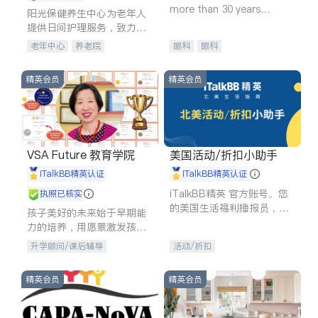
more than 30 years
阳光保健养生中心为老年人
experience in
提供日间护理服务，致力于
通过持续的护理创新来有效
老年中心
养老院
眼科
眼科
提升老年人的生活质量。
精英会员
精英会员
VSA Future 教育学院
美国活动/折扣小助手
iTalkBB精英认证
iTalkBB精英认证
iTalkBB精英 官方账号。您
执照已核实
的美国生活福利播报员，精
孩子美好的未来始于早期能
选独家折扣、本地活动与专
力的培养，用愿景激发孩子
业讲座，第一时间享受您的
的学习潜力和动力。理念：
升学顾问/课后辅导
活动/折扣
专属福利。
拥有成长型心态是成功的基
石。
精英会员
精英会员