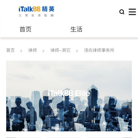
首页
生活
医生
律师
首页
律师
律师-其它
汤氏律师事务所
保险理财
房地产租售
建筑装修
教育
养老
非盈利组织