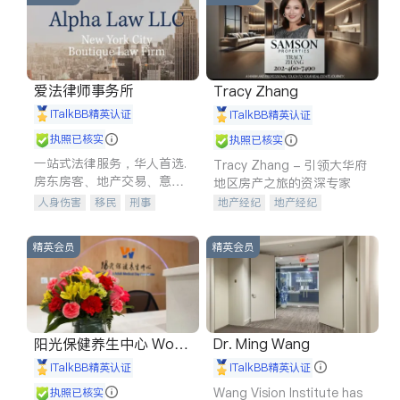
爱法律师事务所
Tracy Zhang
iTalkBB精英认证
iTalkBB精英认证
执照已核实
执照已核实
一站式法律服务，华人首选.
Tracy Zhang - 引领大华府
房东房客、地产交易、意外
地区房产之旅的资深专家
伤害、车祸重伤、商业诉
人身伤害
移民
刑事
地产经纪
地产经纪
讼、商标注册、移民信托、
车祸理赔
民事
房地产
地产投资
商业地产
建筑合同、刑事案件全包办
信托/遗嘱
商业
商标注册
商铺租售
开发商建商
精英会员
精英会员
索赔
律师-其它
保释
阳光保健养生中心 World
Dr. Ming Wang
shine
iTalkBB精英认证
iTalkBB精英认证
Wang Vision Institute has
执照已核实