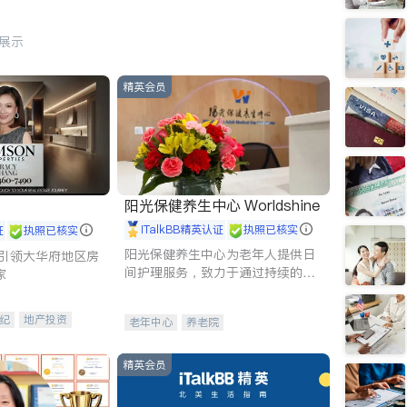
行展示
精英会员
阳光保健养生中心 Worldshine
iTalkBB精英认证
执照已核实
证
执照已核实
阳光保健养生中心为老年人提供日
g - 引领大华府地区房
间护理服务，致力于通过持续的护
家
理创新来有效提升老年人的生活质
量。
纪
地产投资
老年中心
养老院
租售
开发商建商
精英会员