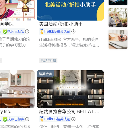
 教育学院
美国活动/折扣小助手
证
执照已核实
iTalkBB精英认证
始于早期能力的培
iTalkBB精英 官方账号。您的美国
孩子的学习潜力和
生活福利播报员，精选独家折扣、
有成长型心态是成
本地活动与专业讲座，第一时间享
受您的专属福利。
导
活动/折扣
精英会员
y Inc.
纽约贝拉奢华公司 BELLA LUX
E
证
执照已核实
iTalkBB精英认证
司以实惠的价格提
设计、制造、安装一体化，打造高