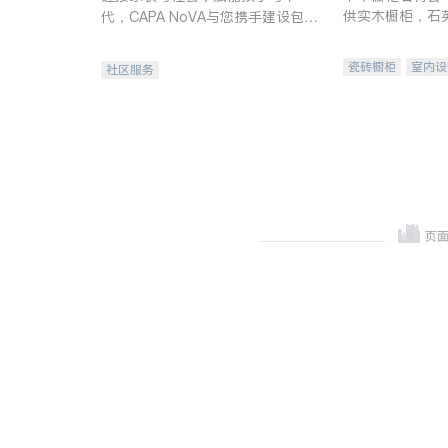
供实木橱柜，石
代，CAPA NoVA与您携手建设包
质不锈钢水槽、
容、公平、充满希望的社区。
机。品质厨房，
瓷砖橱柜
室内设
社区服务
卫浴洁具
室内