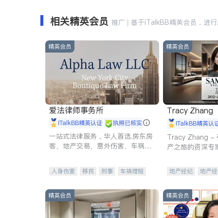
相关精英会员
推广 | 基于iTalkBB精英会员，进
精英会员
精英会员
爱法律师事务所
Tracy Zhang
iTalkBB精英认证
执照已核实
iTalkBB精英认
一站式法律服务，华人首选.房东房
Tracy Zhan
客、地产交易、意外伤害、车祸重
产之旅的资深专
伤、商业诉讼、商标注册、移民信
托、建筑合同、刑事案件全包办
人身伤害
移民
刑事
车祸理赔
地产经纪
地产经
民事
房地产
信托/遗嘱
商业
商业地产
商铺
商标注册
索赔
律师-其它
保释
精英会员
精英会员