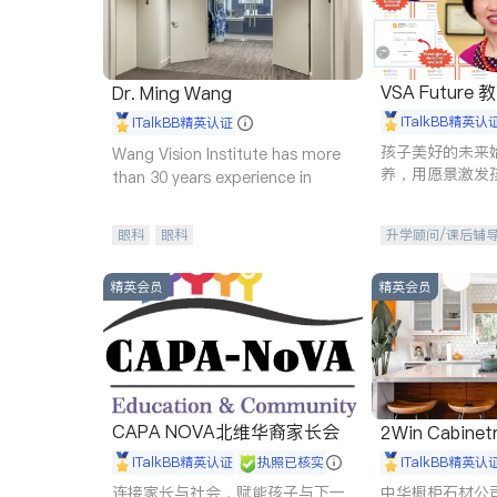
VSA Future
Dr. Ming Wang
iTalkBB精英认
iTalkBB精英认证
孩子美好的未来
Wang Vision Institute has more
养，用愿景激发
than 30 years experience in
动力。理念：拥
功的基石。
眼科
眼科
升学顾问/课后辅
精英会员
精英会员
CAPA NOVA北维华裔家长会
2Win Cabinetr
iTalkBB精英认证
执照已核实
iTalkBB精英认
连接家长与社会，赋能孩子与下一
中华橱柜石材公