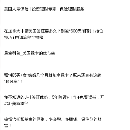
美国人寿保险 | 投资理财专家 | 保险理财服务
在加拿大申请美国签证要多久？别被“600天”吓到！抢位
技巧+申请流程全揭秘
最全科普_美国绿卡的优与劣
和“485男/女”结婚几个月就能拿绿卡？原来还真有这趟
“顺风车”！
你不知道的J-1签证优势：5年陪读+工作+免费读书，开
启赴美新路径
搞懂信托和基金的区别，少交税、多赚钱、保住你的财
富！