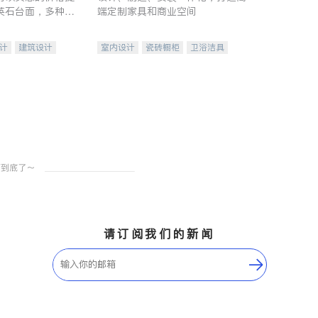
英石台面，多种优
端定制家具和商业空间
水龙头与抽油烟
家的选择。
计
建筑设计
室内设计
瓷砖橱柜
卫浴洁具
装修
地板建材
售前软装staging
室内装修
请订阅我们的新闻