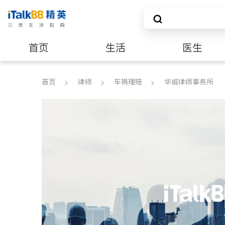
首页
生活
医生
养老
非盈利组织
首页
律师
车祸理赔
华威律师事务所