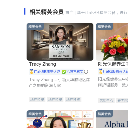
相关精英会员
推广 | 基于iTalkBB精英会员，进
精英会员
精英会员
阳光保健养生中心 
Tracy Zhang
iTalkBB精英认
iTalkBB精英认证
执照已核实
阳光保健养生中
Tracy Zhang - 引领大华府地区房
间护理服务，致
产之旅的资深专家
理创新来有效提
量。
地产经纪
地产经纪
地产投资
老年中心
养老院
商业地产
商铺租售
开发商建商
精英会员
精英会员