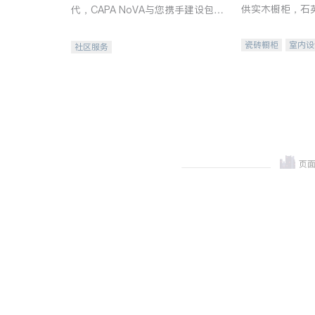
供实木橱柜，石
代，CAPA NoVA与您携手建设包
质不锈钢水槽、
容、公平、充满希望的社区。
机。品质厨房，
瓷砖橱柜
室内设
社区服务
卫浴洁具
室内