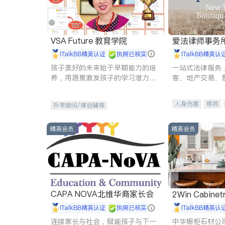
VSA Future 教育学院
爱法律师事务
iTalkBB精英认证
执照已核实
iTalkBB精英认
孩子美好的未来始于早期能力的培
一站式法律服务
养，用愿景激发孩子的学习潜力和
客、地产交易、
动力。理念：拥有成长型心态是成
伤、商业诉讼、
功的基石。
托、建筑合同、
人身伤害
移民
升学顾问/课后辅导
民事
房地产
商标注册
索赔
精英会员
精英会员
CAPA NOVA北维华裔家长会
2Win Cabinetr
iTalkBB精英认证
执照已核实
iTalkBB精英认
连接家长与社会，赋能孩子与下一
中华橱柜石材公