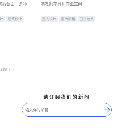
英石台面，多种优
端定制家具和商业空间
水龙头与抽油烟
家的选择。
计
建筑设计
室内设计
瓷砖橱柜
卫浴洁具
装修
地板建材
售前软装staging
室内装修
请订阅我们的新闻