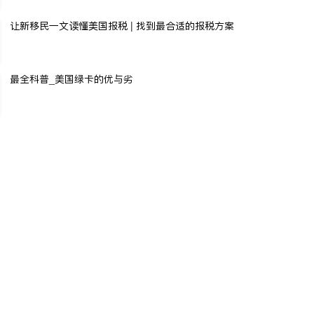
让新移民一文读懂美国报税 | 找到最合适的报税方案
最全科普_美国绿卡的优与劣