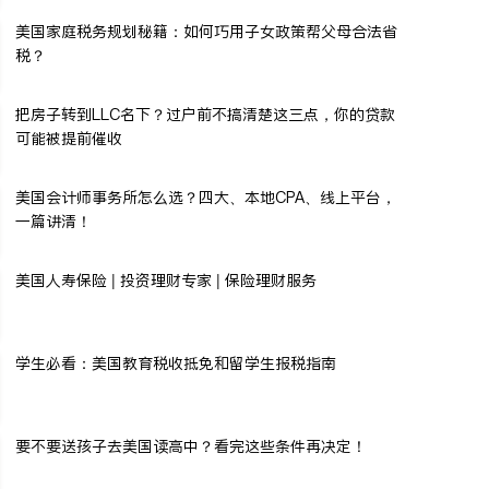
美国家庭税务规划秘籍：如何巧用子女政策帮父母合法省
税？
把房子转到LLC名下？过户前不搞清楚这三点，你的贷款
可能被提前催收
美国会计师事务所怎么选？四大、本地CPA、线上平台，
一篇讲清！
美国人寿保险 | 投资理财专家 | 保险理财服务
学生必看：美国教育税收抵免和留学生报税指南
要不要送孩子去美国读高中？看完这些条件再决定！