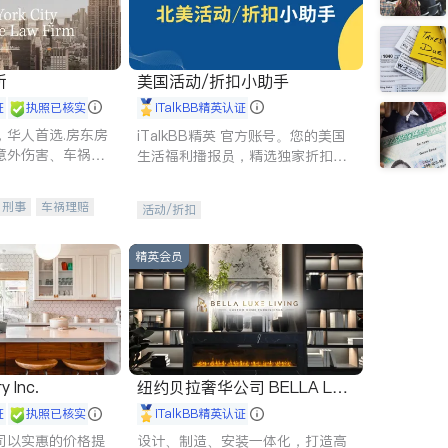
所
美国活动/折扣小助手
证
执照已核实
iTalkBB精英认证
，华人首选.房东房
iTalkBB精英 官方账号。您的美国
意外伤害、车祸重
生活福利播报员，精选独家折扣、
商标注册、移民信
本地活动与专业讲座，第一时间享
刑事案件全包办
受您的专属福利。
刑事
车祸理赔
活动/折扣
信托/遗嘱
商业
律师-其它
保释
精英会员
y Inc.
纽约贝拉奢华公司 BELLA LUX
E
证
执照已核实
iTalkBB精英认证
司以实惠的价格提
设计、制造、安装一体化，打造高