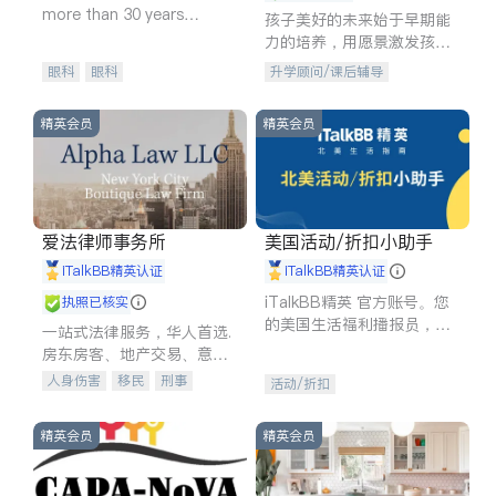
more than 30 years
孩子美好的未来始于早期能
experience in
力的培养，用愿景激发孩子
的学习潜力和动力。理念：
眼科
眼科
升学顾问/课后辅导
拥有成长型心态是成功的基
石。
精英会员
精英会员
爱法律师事务所
美国活动/折扣小助手
iTalkBB精英认证
iTalkBB精英认证
iTalkBB精英 官方账号。您
执照已核实
的美国生活福利播报员，精
一站式法律服务，华人首选.
选独家折扣、本地活动与专
房东房客、地产交易、意外
业讲座，第一时间享受您的
伤害、车祸重伤、商业诉
人身伤害
移民
刑事
活动/折扣
专属福利。
讼、商标注册、移民信托、
车祸理赔
民事
房地产
建筑合同、刑事案件全包办
信托/遗嘱
商业
商标注册
精英会员
精英会员
索赔
律师-其它
保释