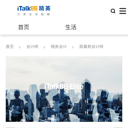
首页
生活
医生
律师
首页
会计师
税务会计
陈嘉莉会计师
保险理财
房地产租售
建筑装修
教育
养老
非盈利组织