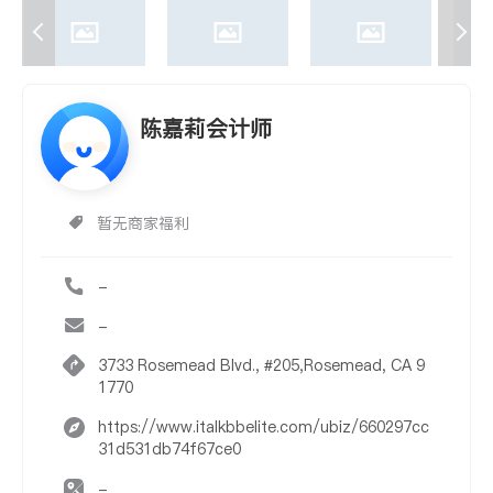
陈嘉莉会计师
暂无商家福利
-
-
3733 Rosemead Blvd., #205,Rosemead, CA 9
1770
https://www.italkbbelite.com/ubiz/660297cc
31d531db74f67ce0
-