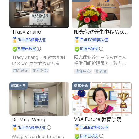
Tracy Zhang
阳光保健养生中心 World
shine
iTalkBB精英认证
iTalkBB精英认证
执照已核实
执照已核实
阳光保健养生中心为老年人
Tracy Zhang - 引领大华府
提供日间护理服务，致力于
地区房产之旅的资深专家
通过持续的护理创新来有效
地产经纪
地产经纪
老年中心
养老院
提升老年人的生活质量。
地产投资
商业地产
商铺租售
开发商建商
精英会员
精英会员
VSA Future 教育学院
Dr. Ming Wang
iTalkBB精英认证
iTalkBB精英认证
Wang Vision Institute has
执照已核实