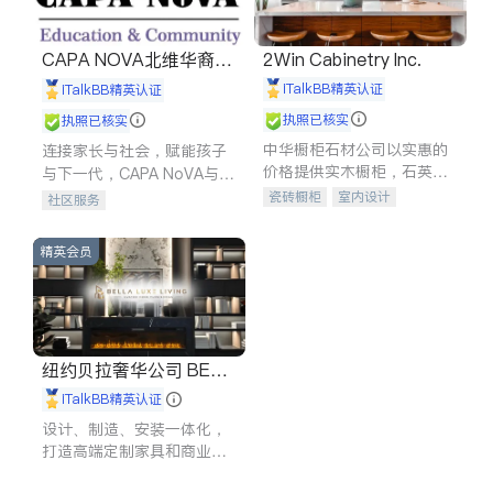
CAPA NOVA北维华裔家
2Win Cabinetry Inc.
长会
iTalkBB精英认证
iTalkBB精英认证
执照已核实
执照已核实
中华橱柜石材公司以实惠的
连接家长与社会，赋能孩子
价格提供实木橱柜，石英石
与下一代，CAPA NoVA与您
台面，多种优质不锈钢水
携手建设包容、公平、充满
瓷砖橱柜
室内设计
社区服务
槽、水龙头与抽油烟机。品
希望的社区。
建筑设计
卫浴洁具
质厨房，家的选择。
室内装修
精英会员
纽约贝拉奢华公司 BELL
A LUXE
iTalkBB精英认证
设计、制造、安装一体化，
打造高端定制家具和商业空
间