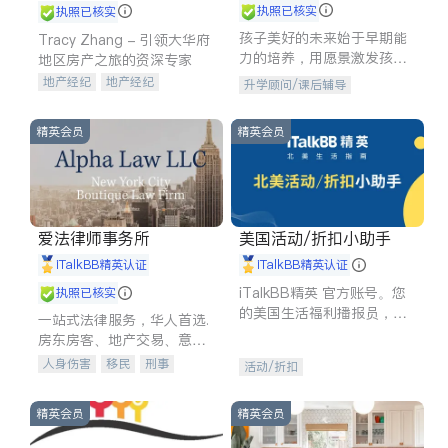
执照已核实
执照已核实
孩子美好的未来始于早期能
Tracy Zhang - 引领大华府
力的培养，用愿景激发孩子
地区房产之旅的资深专家
的学习潜力和动力。理念：
地产经纪
地产经纪
升学顾问/课后辅导
拥有成长型心态是成功的基
地产投资
商业地产
石。
商铺租售
开发商建商
精英会员
精英会员
爱法律师事务所
美国活动/折扣小助手
iTalkBB精英认证
iTalkBB精英认证
iTalkBB精英 官方账号。您
执照已核实
的美国生活福利播报员，精
一站式法律服务，华人首选.
选独家折扣、本地活动与专
房东房客、地产交易、意外
业讲座，第一时间享受您的
伤害、车祸重伤、商业诉
人身伤害
移民
刑事
活动/折扣
专属福利。
讼、商标注册、移民信托、
车祸理赔
民事
房地产
建筑合同、刑事案件全包办
信托/遗嘱
商业
商标注册
精英会员
精英会员
索赔
律师-其它
保释