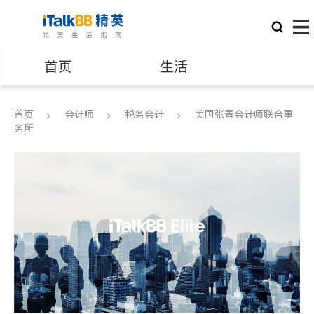
首页
生活
医生
律师
首页
会计师
税务会计
美国张青会计师联合事
务所
保险理财
房地产租售
建筑装修
教育
养老
非盈利组织