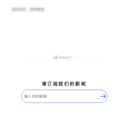
间
室内设计
瓷砖橱柜
卫浴洁具
地板建材
售前软装staging
室内装修
请订阅我们的新闻