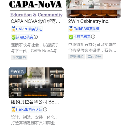
CAPA NOVA北维华裔家
2Win Cabinetry Inc.
长会
iTalkBB精英认证
iTalkBB精英认证
执照已核实
执照已核实
中华橱柜石材公司以实惠的
连接家长与社会，赋能孩子
价格提供实木橱柜，石英石
与下一代，CAPA NoVA与您
台面，多种优质不锈钢水
携手建设包容、公平、充满
瓷砖橱柜
室内设计
社区服务
槽、水龙头与抽油烟机。品
希望的社区。
建筑设计
卫浴洁具
质厨房，家的选择。
室内装修
精英会员
纽约贝拉奢华公司 BELL
A LUXE
iTalkBB精英认证
设计、制造、安装一体化，
打造高端定制家具和商业空