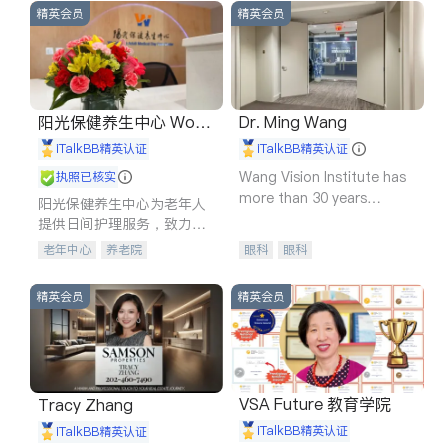
精英会员
精英会员
阳光保健养生中心 World
Dr. Ming Wang
shine
iTalkBB精英认证
iTalkBB精英认证
Wang Vision Institute has
执照已核实
more than 30 years
阳光保健养生中心为老年人
experience in
提供日间护理服务，致力于
通过持续的护理创新来有效
老年中心
养老院
眼科
眼科
提升老年人的生活质量。
精英会员
精英会员
VSA Future 教育学院
Tracy Zhang
iTalkBB精英认证
iTalkBB精英认证