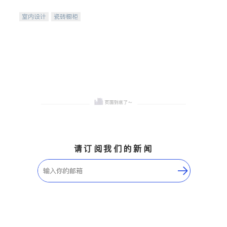
间
室内设计
瓷砖橱柜
卫浴洁具
地板建材
售前软装staging
室内装修
请订阅我们的新闻