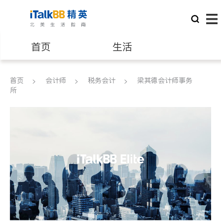
首页
生活
医生
律师
首页
会计师
税务会计
梁其德会计师事务
所
保险理财
房地产租售
建筑装修
教育
养老
非盈利组织