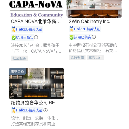
CAPA NOVA北维华裔家
2Win Cabinetry Inc.
长会
iTalkBB精英认证
iTalkBB精英认证
执照已核实
执照已核实
中华橱柜石材公司以实惠的
连接家长与社会，赋能孩子
价格提供实木橱柜，石英石
与下一代，CAPA NoVA与您
台面，多种优质不锈钢水
携手建设包容、公平、充满
瓷砖橱柜
室内设计
社区服务
槽、水龙头与抽油烟机。品
希望的社区。
建筑设计
卫浴洁具
质厨房，家的选择。
室内装修
精英会员
纽约贝拉奢华公司 BELL
A LUXE
iTalkBB精英认证
设计、制造、安装一体化，
打造高端定制家具和商业空