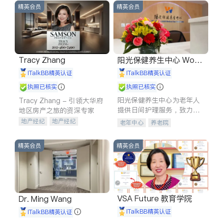
精英会员
精英会员
Tracy Zhang
阳光保健养生中心 World
shine
iTalkBB精英认证
iTalkBB精英认证
执照已核实
执照已核实
阳光保健养生中心为老年人
Tracy Zhang - 引领大华府
提供日间护理服务，致力于
地区房产之旅的资深专家
通过持续的护理创新来有效
地产经纪
地产经纪
老年中心
养老院
提升老年人的生活质量。
地产投资
商业地产
商铺租售
开发商建商
精英会员
精英会员
VSA Future 教育学院
Dr. Ming Wang
iTalkBB精英认证
iTalkBB精英认证