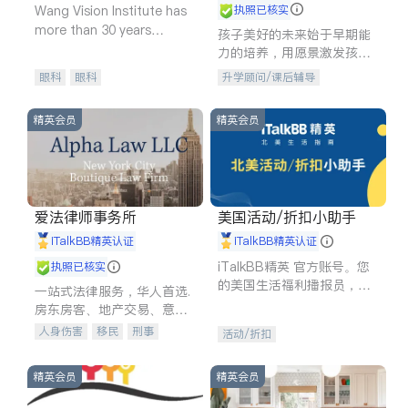
Wang Vision Institute has
执照已核实
more than 30 years
孩子美好的未来始于早期能
experience in
力的培养，用愿景激发孩子
的学习潜力和动力。理念：
眼科
眼科
升学顾问/课后辅导
拥有成长型心态是成功的基
石。
精英会员
精英会员
爱法律师事务所
美国活动/折扣小助手
iTalkBB精英认证
iTalkBB精英认证
iTalkBB精英 官方账号。您
执照已核实
的美国生活福利播报员，精
一站式法律服务，华人首选.
选独家折扣、本地活动与专
房东房客、地产交易、意外
业讲座，第一时间享受您的
伤害、车祸重伤、商业诉
人身伤害
移民
刑事
活动/折扣
专属福利。
讼、商标注册、移民信托、
车祸理赔
民事
房地产
建筑合同、刑事案件全包办
信托/遗嘱
商业
商标注册
精英会员
精英会员
索赔
律师-其它
保释