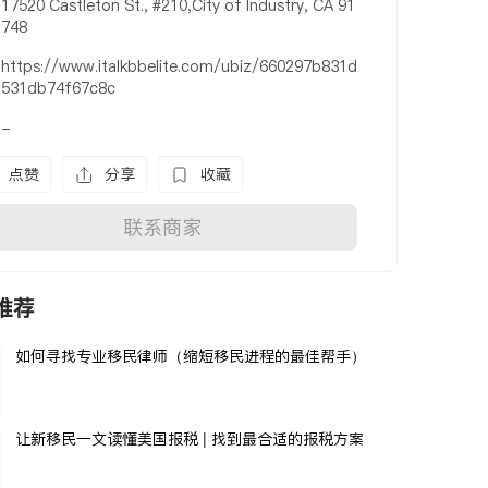
17520 Castleton St., #210,City of Industry, CA 91
748
https://www.italkbbelite.com/ubiz/660297b831d
531db74f67c8c
-
点赞
分享
收藏
联系商家
推荐
如何寻找专业移民律师（缩短移民进程的最佳帮手）
让新移民一文读懂美国报税 | 找到最合适的报税方案