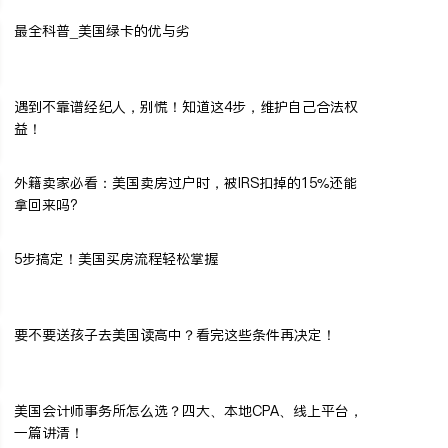
最全科普_美国绿卡的优与劣
遇到不靠谱经纪人，别慌！知道这4步，维护自己合法权
益！
外籍卖家必看：美国卖房过户时，被IRS扣掉的15%还能
拿回来吗?
5步搞定！美国买房流程轻松掌握
要不要送孩子去美国读高中？看完这些条件再决定！
美国会计师事务所怎么选？四大、本地CPA、线上平台，
一篇讲清！