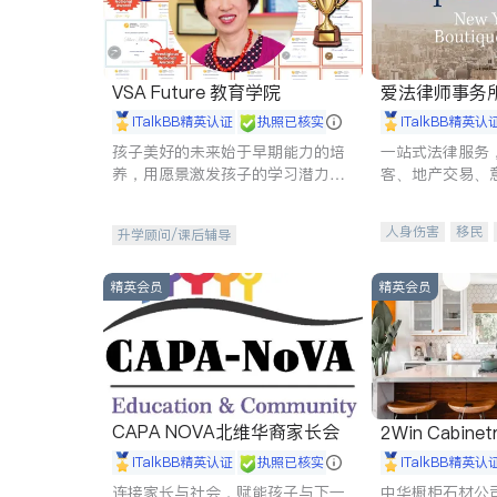
VSA Future 教育学院
爱法律师事务
iTalkBB精英认证
执照已核实
iTalkBB精英认
孩子美好的未来始于早期能力的培
一站式法律服务
养，用愿景激发孩子的学习潜力和
客、地产交易、
动力。理念：拥有成长型心态是成
伤、商业诉讼、
功的基石。
托、建筑合同、
人身伤害
移民
升学顾问/课后辅导
民事
房地产
商标注册
索赔
精英会员
精英会员
CAPA NOVA北维华裔家长会
2Win Cabinetr
iTalkBB精英认证
执照已核实
iTalkBB精英认
连接家长与社会，赋能孩子与下一
中华橱柜石材公