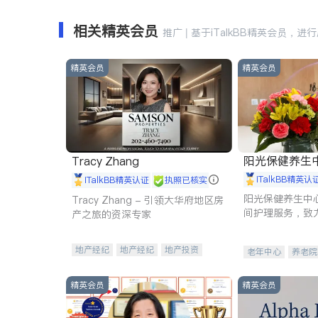
相关精英会员
推广 | 基于iTalkBB精英会员，进
精英会员
精英会员
阳光保健养生中心 
Tracy Zhang
iTalkBB精英认
iTalkBB精英认证
执照已核实
阳光保健养生中
Tracy Zhang - 引领大华府地区房
间护理服务，致
产之旅的资深专家
理创新来有效提
量。
地产经纪
地产经纪
地产投资
老年中心
养老院
商业地产
商铺租售
开发商建商
精英会员
精英会员