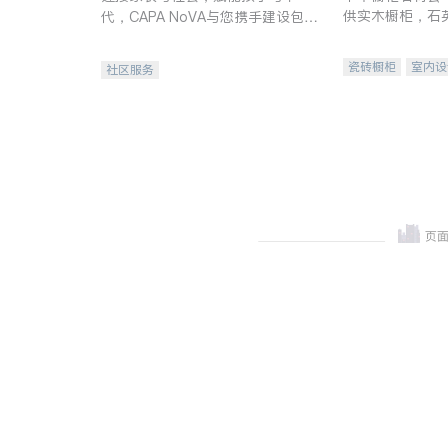
供实木橱柜，石
代，CAPA NoVA与您携手建设包
质不锈钢水槽、
容、公平、充满希望的社区。
机。品质厨房，
瓷砖橱柜
室内设
社区服务
卫浴洁具
室内