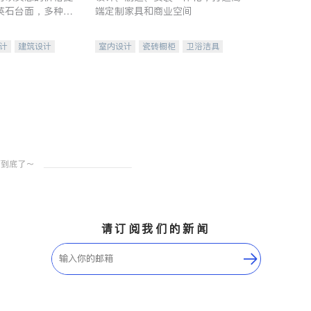
英石台面，多种优
端定制家具和商业空间
水龙头与抽油烟
家的选择。
计
建筑设计
室内设计
瓷砖橱柜
卫浴洁具
装修
地板建材
售前软装staging
室内装修
请订阅我们的新闻