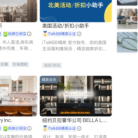
所
美国活动/折扣小助手
证
执照已核实
iTalkBB精英认证
，华人首选.房东房
iTalkBB精英 官方账号。您的美国
意外伤害、车祸重
生活福利播报员，精选独家折扣、
商标注册、移民信
本地活动与专业讲座，第一时间享
刑事案件全包办
受您的专属福利。
刑事
车祸理赔
活动/折扣
信托/遗嘱
商业
律师-其它
保释
精英会员
y Inc.
纽约贝拉奢华公司 BELLA LUX
E
证
执照已核实
iTalkBB精英认证
司以实惠的价格提
设计、制造、安装一体化，打造高