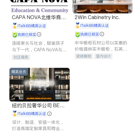
CAPA NOVA北维华裔家
2Win Cabinetry Inc.
长会
iTalkBB精英认证
iTalkBB精英认证
执照已核实
执照已核实
中华橱柜石材公司以实惠的
连接家长与社会，赋能孩子
价格提供实木橱柜，石英石
与下一代，CAPA NoVA与您
台面，多种优质不锈钢水
携手建设包容、公平、充满
瓷砖橱柜
室内设计
社区服务
槽、水龙头与抽油烟机。品
希望的社区。
建筑设计
卫浴洁具
质厨房，家的选择。
室内装修
精英会员
纽约贝拉奢华公司 BELL
A LUXE
iTalkBB精英认证
设计、制造、安装一体化，
打造高端定制家具和商业空
间