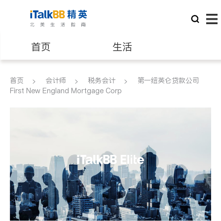
首页
生活
医生
律师
首页
会计师
税务会计
第一纽英仑贷款公司
First New England Mortgage Corp
保险理财
房地产租售
建筑装修
教育
养老
非盈利组织