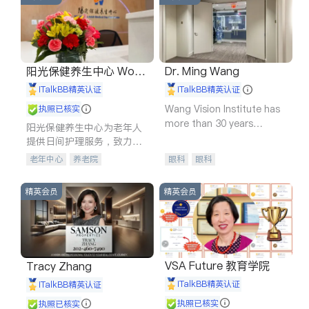
阳光保健养生中心 World
Dr. Ming Wang
shine
iTalkBB精英认证
iTalkBB精英认证
Wang Vision Institute has
执照已核实
more than 30 years
阳光保健养生中心为老年人
experience in
提供日间护理服务，致力于
通过持续的护理创新来有效
老年中心
养老院
眼科
眼科
提升老年人的生活质量。
精英会员
精英会员
VSA Future 教育学院
Tracy Zhang
iTalkBB精英认证
iTalkBB精英认证
执照已核实
执照已核实