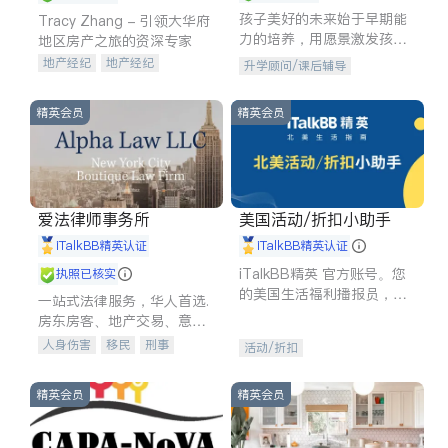
孩子美好的未来始于早期能
Tracy Zhang - 引领大华府
力的培养，用愿景激发孩子
地区房产之旅的资深专家
的学习潜力和动力。理念：
地产经纪
地产经纪
升学顾问/课后辅导
拥有成长型心态是成功的基
地产投资
商业地产
石。
商铺租售
开发商建商
精英会员
精英会员
爱法律师事务所
美国活动/折扣小助手
iTalkBB精英认证
iTalkBB精英认证
iTalkBB精英 官方账号。您
执照已核实
的美国生活福利播报员，精
一站式法律服务，华人首选.
选独家折扣、本地活动与专
房东房客、地产交易、意外
业讲座，第一时间享受您的
伤害、车祸重伤、商业诉
人身伤害
移民
刑事
活动/折扣
专属福利。
讼、商标注册、移民信托、
车祸理赔
民事
房地产
建筑合同、刑事案件全包办
信托/遗嘱
商业
商标注册
精英会员
精英会员
索赔
律师-其它
保释