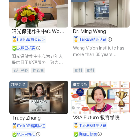
阳光保健养生中心 World
Dr. Ming Wang
shine
iTalkBB精英认证
iTalkBB精英认证
Wang Vision Institute has
执照已核实
more than 30 years
阳光保健养生中心为老年人
experience in
提供日间护理服务，致力于
通过持续的护理创新来有效
老年中心
养老院
眼科
眼科
提升老年人的生活质量。
精英会员
精英会员
VSA Future 教育学院
Tracy Zhang
iTalkBB精英认证
iTalkBB精英认证
执照已核实
执照已核实