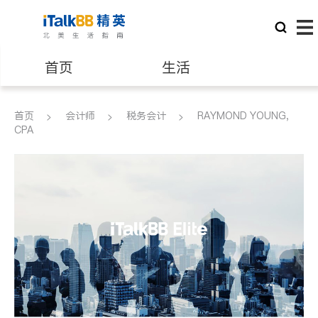
首页
生活
医生
律师
首页
会计师
税务会计
RAYMOND YOUNG,
CPA
保险理财
房地产租售
建筑装修
教育
养老
非盈利组织