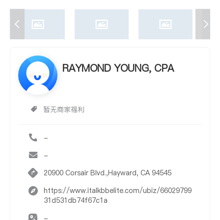
RAYMOND YOUNG, CPA
暂无商家福利
-
-
20900 Corsair Blvd.,Hayward, CA 94545
https://www.italkbbelite.com/ubiz/66029799
31d531db74f67c1a
-