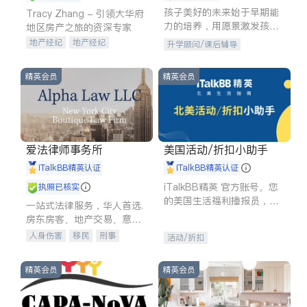
孩子美好的未来始于早期能
Tracy Zhang - 引领大华府
力的培养，用愿景激发孩子
地区房产之旅的资深专家
的学习潜力和动力。理念：
地产经纪
地产经纪
升学顾问/课后辅导
拥有成长型心态是成功的基
地产投资
商业地产
石。
商铺租售
开发商建商
精英会员
精英会员
爱法律师事务所
美国活动/折扣小助手
iTalkBB精英认证
iTalkBB精英认证
iTalkBB精英 官方账号。您
执照已核实
的美国生活福利播报员，精
一站式法律服务，华人首选.
选独家折扣、本地活动与专
房东房客、地产交易、意外
业讲座，第一时间享受您的
伤害、车祸重伤、商业诉
人身伤害
移民
刑事
活动/折扣
专属福利。
讼、商标注册、移民信托、
车祸理赔
民事
房地产
建筑合同、刑事案件全包办
信托/遗嘱
商业
商标注册
精英会员
精英会员
索赔
律师-其它
保释