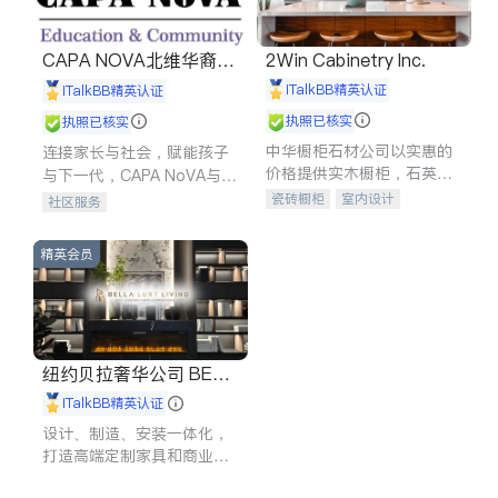
CAPA NOVA北维华裔家
2Win Cabinetry Inc.
长会
iTalkBB精英认证
iTalkBB精英认证
执照已核实
执照已核实
中华橱柜石材公司以实惠的
连接家长与社会，赋能孩子
价格提供实木橱柜，石英石
与下一代，CAPA NoVA与您
台面，多种优质不锈钢水
携手建设包容、公平、充满
瓷砖橱柜
室内设计
社区服务
槽、水龙头与抽油烟机。品
希望的社区。
建筑设计
卫浴洁具
质厨房，家的选择。
室内装修
精英会员
纽约贝拉奢华公司 BELL
A LUXE
iTalkBB精英认证
设计、制造、安装一体化，
打造高端定制家具和商业空
间