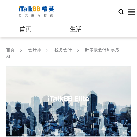
首页
生活
医生
律师
首页
会计师
税务会计
叶家豪会计师事务
所
保险理财
房地产租售
建筑装修
教育
养老
非盈利组织