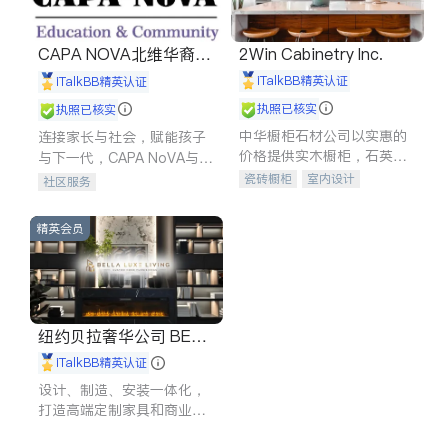
CAPA NOVA北维华裔家
2Win Cabinetry Inc.
长会
iTalkBB精英认证
iTalkBB精英认证
执照已核实
执照已核实
中华橱柜石材公司以实惠的
连接家长与社会，赋能孩子
价格提供实木橱柜，石英石
与下一代，CAPA NoVA与您
台面，多种优质不锈钢水
携手建设包容、公平、充满
瓷砖橱柜
室内设计
社区服务
槽、水龙头与抽油烟机。品
希望的社区。
建筑设计
卫浴洁具
质厨房，家的选择。
室内装修
精英会员
纽约贝拉奢华公司 BELL
A LUXE
iTalkBB精英认证
设计、制造、安装一体化，
打造高端定制家具和商业空
间