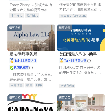
孩子美好的未来始于早期能
Tracy Zhang - 引领大华府
力的培养，用愿景激发孩子
地区房产之旅的资深专家
的学习潜力和动力。理念：
地产经纪
地产经纪
升学顾问/课后辅导
拥有成长型心态是成功的基
地产投资
商业地产
石。
商铺租售
开发商建商
精英会员
精英会员
爱法律师事务所
美国活动/折扣小助手
iTalkBB精英认证
iTalkBB精英认证
iTalkBB精英 官方账号。您
执照已核实
的美国生活福利播报员，精
一站式法律服务，华人首选.
选独家折扣、本地活动与专
房东房客、地产交易、意外
业讲座，第一时间享受您的
伤害、车祸重伤、商业诉
人身伤害
移民
刑事
活动/折扣
专属福利。
讼、商标注册、移民信托、
车祸理赔
民事
房地产
建筑合同、刑事案件全包办
信托/遗嘱
商业
商标注册
精英会员
精英会员
索赔
律师-其它
保释