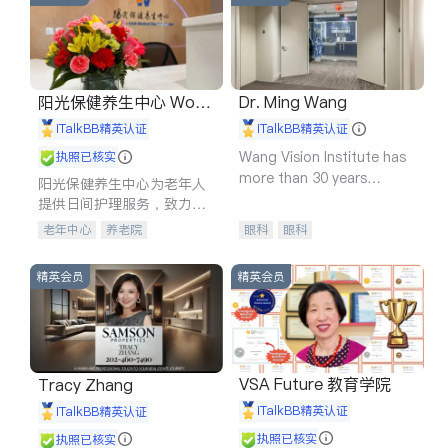
阳光保健养生中心 World
Dr. Ming Wang
shine
iTalkBB精英认证
iTalkBB精英认证
Wang Vision Institute has
执照已核实
more than 30 years
阳光保健养生中心为老年人
experience in
提供日间护理服务，致力于
通过持续的护理创新来有效
老年中心
养老院
眼科
眼科
提升老年人的生活质量。
精英会员
精英会员
VSA Future 教育学院
Tracy Zhang
iTalkBB精英认证
iTalkBB精英认证
执照已核实
执照已核实