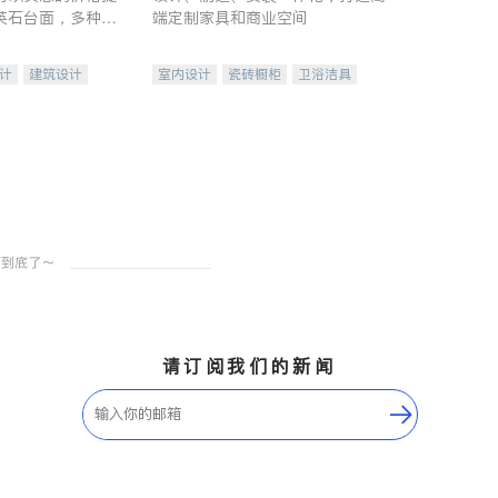
英石台面，多种优
端定制家具和商业空间
水龙头与抽油烟
家的选择。
计
建筑设计
室内设计
瓷砖橱柜
卫浴洁具
装修
地板建材
售前软装staging
室内装修
请订阅我们的新闻