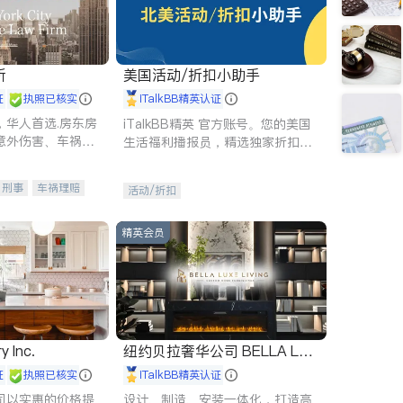
所
美国活动/折扣小助手
证
执照已核实
iTalkBB精英认证
，华人首选.房东房
iTalkBB精英 官方账号。您的美国
意外伤害、车祸重
生活福利播报员，精选独家折扣、
商标注册、移民信
本地活动与专业讲座，第一时间享
刑事案件全包办
受您的专属福利。
刑事
车祸理赔
活动/折扣
信托/遗嘱
商业
律师-其它
保释
精英会员
y Inc.
纽约贝拉奢华公司 BELLA LUX
E
证
执照已核实
iTalkBB精英认证
司以实惠的价格提
设计、制造、安装一体化，打造高