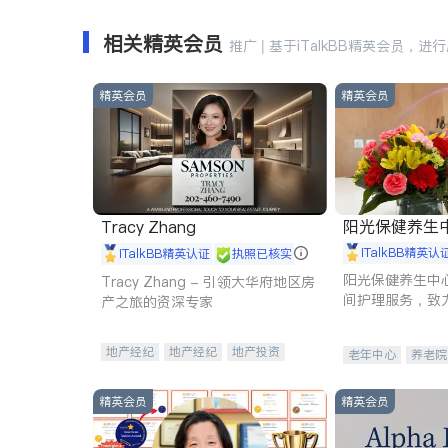
相关精英会员
推广 | 基于iTalkBB精英会员，进
精英会员
精英会员
阳光保健养生中心 
Tracy Zhang
iTalkBB精英认
iTalkBB精英认证
执照已核实
阳光保健养生中
Tracy Zhang - 引领大华府地区房
间护理服务，致
产之旅的资深专家
理创新来有效提
量。
地产经纪
地产经纪
地产投资
老年中心
养老院
商业地产
商铺租售
开发商建商
精英会员
精英会员