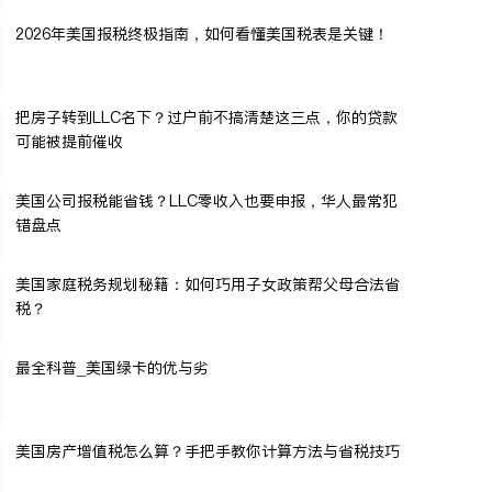
2026年美国报税终极指南，如何看懂美国税表是关键！
把房子转到LLC名下？过户前不搞清楚这三点，你的贷款
可能被提前催收
美国公司报税能省钱？LLC零收入也要申报，华人最常犯
错盘点
美国家庭税务规划秘籍：如何巧用子女政策帮父母合法省
税？
最全科普_美国绿卡的优与劣
美国房产增值税怎么算？手把手教你计算方法与省税技巧