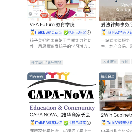
VSA Future 教育学院
爱法律师事务
iTalkBB精英认证
执照已核实
iTalkBB精英认
孩子美好的未来始于早期能力的培
一站式法律服务
养，用愿景激发孩子的学习潜力和
客、地产交易、
动力。理念：拥有成长型心态是成
伤、商业诉讼、
功的基石。
托、建筑合同、
人身伤害
移民
升学顾问/课后辅导
民事
房地产
商标注册
索赔
精英会员
精英会员
CAPA NOVA北维华裔家长会
2Win Cabinetr
iTalkBB精英认证
执照已核实
iTalkBB精英认
连接家长与社会，赋能孩子与下一
中华橱柜石材公