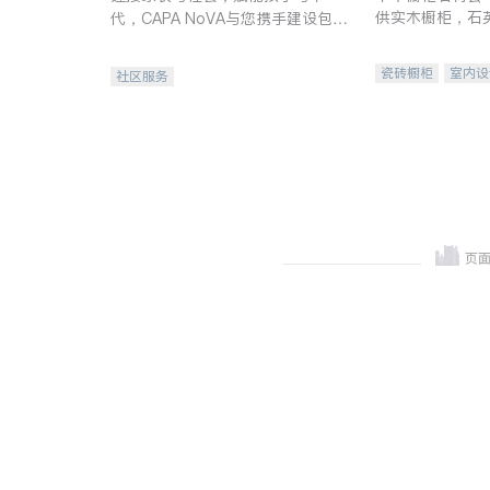
供实木橱柜，石
代，CAPA NoVA与您携手建设包
质不锈钢水槽、
容、公平、充满希望的社区。
机。品质厨房，
瓷砖橱柜
室内设
社区服务
卫浴洁具
室内