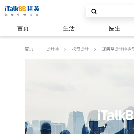
首页
生活
医生
养老
非盈利组织
首页
会计师
税务会计
加美华会计师事务所 - C