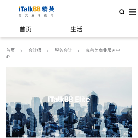
首页
生活
医生
律师
首页
会计师
税务会计
真善美商业服务中
心
保险理财
房地产租售
建筑装修
教育
养老
非盈利组织