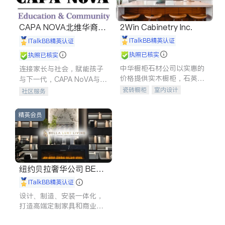
CAPA NOVA北维华裔家
2Win Cabinetry Inc.
长会
iTalkBB精英认证
iTalkBB精英认证
执照已核实
执照已核实
中华橱柜石材公司以实惠的
连接家长与社会，赋能孩子
价格提供实木橱柜，石英石
与下一代，CAPA NoVA与您
台面，多种优质不锈钢水
携手建设包容、公平、充满
瓷砖橱柜
室内设计
社区服务
槽、水龙头与抽油烟机。品
希望的社区。
建筑设计
卫浴洁具
质厨房，家的选择。
室内装修
精英会员
纽约贝拉奢华公司 BELL
A LUXE
iTalkBB精英认证
设计、制造、安装一体化，
打造高端定制家具和商业空
间