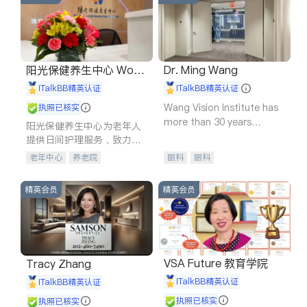
阳光保健养生中心 World
Dr. Ming Wang
shine
iTalkBB精英认证
iTalkBB精英认证
Wang Vision Institute has
执照已核实
more than 30 years
阳光保健养生中心为老年人
experience in
提供日间护理服务，致力于
通过持续的护理创新来有效
老年中心
养老院
眼科
眼科
提升老年人的生活质量。
精英会员
精英会员
VSA Future 教育学院
Tracy Zhang
iTalkBB精英认证
iTalkBB精英认证
执照已核实
执照已核实