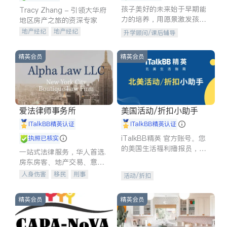
孩子美好的未来始于早期能
Tracy Zhang - 引领大华府
力的培养，用愿景激发孩子
地区房产之旅的资深专家
的学习潜力和动力。理念：
地产经纪
地产经纪
升学顾问/课后辅导
拥有成长型心态是成功的基
地产投资
商业地产
石。
商铺租售
开发商建商
精英会员
精英会员
爱法律师事务所
美国活动/折扣小助手
iTalkBB精英认证
iTalkBB精英认证
iTalkBB精英 官方账号。您
执照已核实
的美国生活福利播报员，精
一站式法律服务，华人首选.
选独家折扣、本地活动与专
房东房客、地产交易、意外
业讲座，第一时间享受您的
伤害、车祸重伤、商业诉
人身伤害
移民
刑事
活动/折扣
专属福利。
讼、商标注册、移民信托、
车祸理赔
民事
房地产
建筑合同、刑事案件全包办
信托/遗嘱
商业
商标注册
精英会员
精英会员
索赔
律师-其它
保释