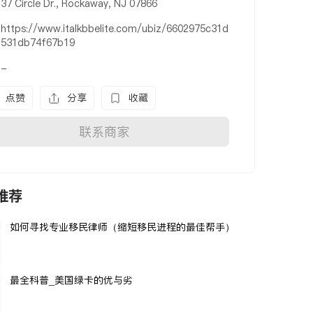
37 Circle Dr., Rockaway, NJ 07866
https://www.italkbbelite.com/ubiz/6602975c31d
531db74f67b19
-
点赞
分享
收藏
联系商家
推荐
如何寻找专业移民律师（缩短移民进程的最佳帮手）
最全科普_美国绿卡的优与劣