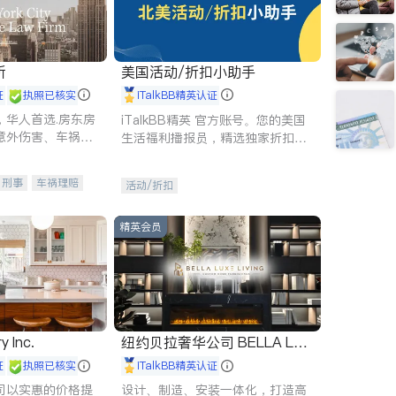
所
美国活动/折扣小助手
证
执照已核实
iTalkBB精英认证
，华人首选.房东房
iTalkBB精英 官方账号。您的美国
意外伤害、车祸重
生活福利播报员，精选独家折扣、
商标注册、移民信
本地活动与专业讲座，第一时间享
刑事案件全包办
受您的专属福利。
刑事
车祸理赔
活动/折扣
信托/遗嘱
商业
律师-其它
保释
精英会员
y Inc.
纽约贝拉奢华公司 BELLA LUX
E
证
执照已核实
iTalkBB精英认证
司以实惠的价格提
设计、制造、安装一体化，打造高