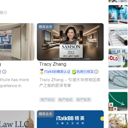
行展示
精英会员
g
Tracy Zhang
证
iTalkBB精英认证
执照已核实
titute has more
Tracy Zhang - 引领大华府地区房
产之旅的资深专家
xperience in
地产经纪
地产经纪
地产投资
商业地产
商铺租售
开发商建商
精英会员