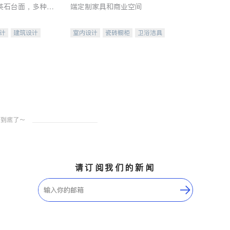
英石台面，多种优
端定制家具和商业空间
水龙头与抽油烟
家的选择。
计
建筑设计
室内设计
瓷砖橱柜
卫浴洁具
装修
地板建材
售前软装staging
室内装修
请订阅我们的新闻