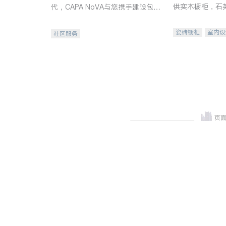
供实木橱柜，石
代，CAPA NoVA与您携手建设包
质不锈钢水槽、
容、公平、充满希望的社区。
机。品质厨房，
瓷砖橱柜
室内设
社区服务
卫浴洁具
室内