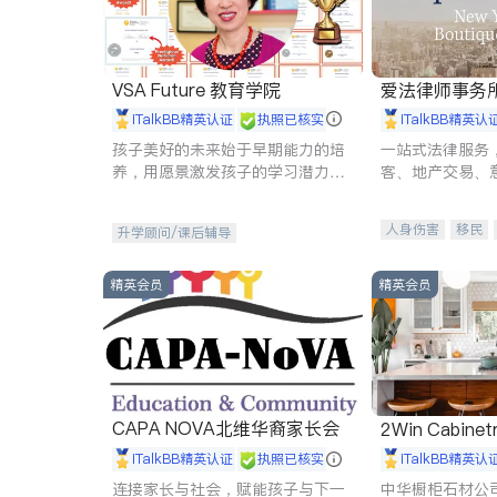
VSA Future 教育学院
爱法律师事务
iTalkBB精英认证
执照已核实
iTalkBB精英认
孩子美好的未来始于早期能力的培
一站式法律服务
养，用愿景激发孩子的学习潜力和
客、地产交易、
动力。理念：拥有成长型心态是成
伤、商业诉讼、
功的基石。
托、建筑合同、
人身伤害
移民
升学顾问/课后辅导
民事
房地产
商标注册
索赔
精英会员
精英会员
CAPA NOVA北维华裔家长会
2Win Cabinetr
iTalkBB精英认证
执照已核实
iTalkBB精英认
连接家长与社会，赋能孩子与下一
中华橱柜石材公