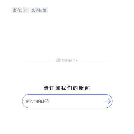
间
室内设计
瓷砖橱柜
卫浴洁具
地板建材
售前软装staging
室内装修
请订阅我们的新闻