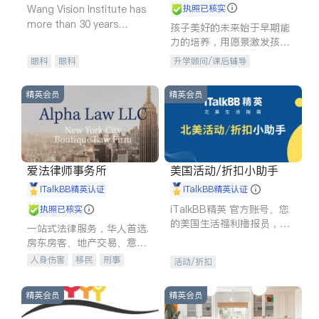
Wang Vision Institute has
执照已核实
more than 30 years
孩子美好的未来始于早期能
experience in
力的培养，用愿景激发孩子
的学习潜力和动力。理念：
眼科
眼科
升学顾问/课后辅导
拥有成长型心态是成功的基
石。
精英会员
精英会员
爱法律师事务所
美国活动/折扣小助手
iTalkBB精英认证
iTalkBB精英认证
iTalkBB精英 官方账号。您
执照已核实
的美国生活福利播报员，精
一站式法律服务，华人首选.
选独家折扣、本地活动与专
房东房客、地产交易、意外
业讲座，第一时间享受您的
伤害、车祸重伤、商业诉
人身伤害
移民
刑事
活动/折扣
专属福利。
讼、商标注册、移民信托、
车祸理赔
民事
房地产
建筑合同、刑事案件全包办
信托/遗嘱
商业
商标注册
精英会员
精英会员
索赔
律师-其它
保释