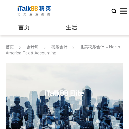
首页
生活
医生
律师
首页
会计师
税务会计
北美税务会计 - North
America Tax & Accounting
保险理财
房地产租售
建筑装修
教育
养老
非盈利组织