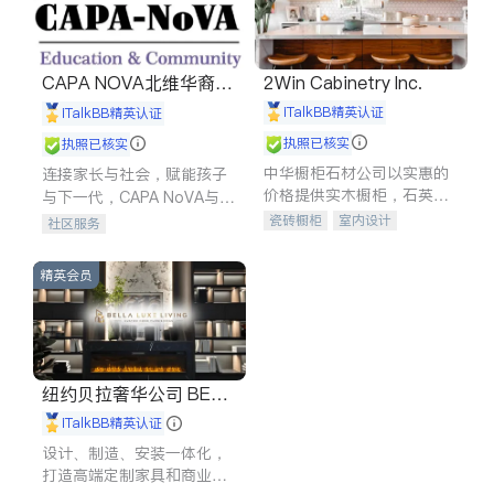
CAPA NOVA北维华裔家
2Win Cabinetry Inc.
长会
iTalkBB精英认证
iTalkBB精英认证
执照已核实
执照已核实
中华橱柜石材公司以实惠的
连接家长与社会，赋能孩子
价格提供实木橱柜，石英石
与下一代，CAPA NoVA与您
台面，多种优质不锈钢水
携手建设包容、公平、充满
瓷砖橱柜
室内设计
社区服务
槽、水龙头与抽油烟机。品
希望的社区。
建筑设计
卫浴洁具
质厨房，家的选择。
室内装修
精英会员
纽约贝拉奢华公司 BELL
A LUXE
iTalkBB精英认证
设计、制造、安装一体化，
打造高端定制家具和商业空