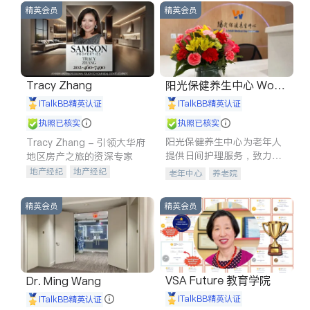
精英会员
精英会员
Tracy Zhang
阳光保健养生中心 World
shine
iTalkBB精英认证
iTalkBB精英认证
执照已核实
执照已核实
阳光保健养生中心为老年人
Tracy Zhang - 引领大华府
提供日间护理服务，致力于
地区房产之旅的资深专家
通过持续的护理创新来有效
地产经纪
地产经纪
老年中心
养老院
提升老年人的生活质量。
地产投资
商业地产
商铺租售
开发商建商
精英会员
精英会员
VSA Future 教育学院
Dr. Ming Wang
iTalkBB精英认证
iTalkBB精英认证