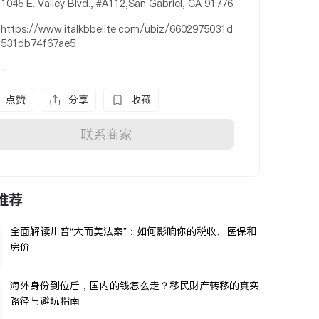
1045 E. Valley Blvd., #A112,San Gabriel, CA 91776
https://www.italkbbelite.com/ubiz/6602975031d
531db74f67ae5
-
点赞
分享
收藏
联系商家
推荐
全面解读川普“大而美法案”：如何影响你的税收、医保和
房价
海外身份到位后，国内的钱怎么走？移民财产转移的真实
路径与避坑指南