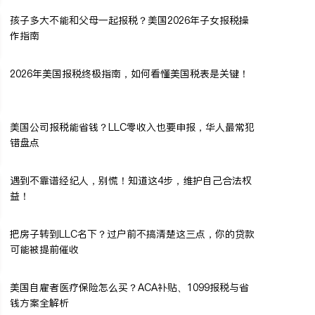
孩子多大不能和父母一起报税？美国2026年子女报税操
作指南
2026年美国报税终极指南，如何看懂美国税表是关键！
美国公司报税能省钱？LLC零收入也要申报，华人最常犯
错盘点
遇到不靠谱经纪人，别慌！知道这4步，维护自己合法权
益！
把房子转到LLC名下？过户前不搞清楚这三点，你的贷款
可能被提前催收
美国自雇者医疗保险怎么买？ACA补贴、1099报税与省
钱方案全解析