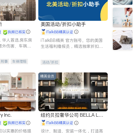
所
美国活动/折扣小助手
证
执照已核实
iTalkBB精英认证
，华人首选.房东房
iTalkBB精英 官方账号。您的美国
意外伤害、车祸重
生活福利播报员，精选独家折扣、
商标注册、移民信
本地活动与专业讲座，第一时间享
刑事案件全包办
受您的专属福利。
刑事
车祸理赔
活动/折扣
信托/遗嘱
商业
律师-其它
保释
精英会员
y Inc.
纽约贝拉奢华公司 BELLA LUX
E
证
执照已核实
iTalkBB精英认证
司以实惠的价格提
设计、制造、安装一体化，打造高