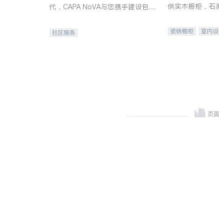
供实木橱柜，石
代，CAPA NoVA与您携手建设包
质不锈钢水槽、
容、公平、充满希望的社区。
机。品质厨房，
瓷砖橱柜
室内设
社区服务
卫浴洁具
室内