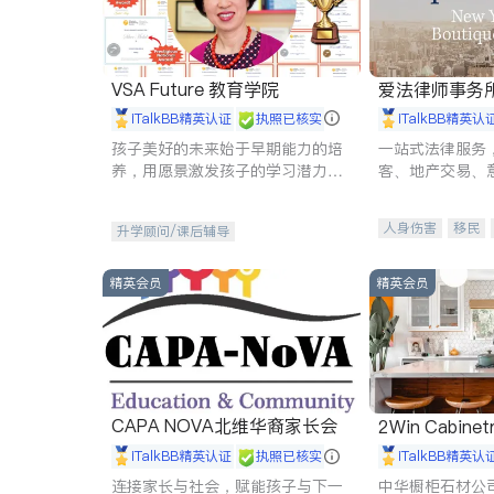
VSA Future 教育学院
爱法律师事务
iTalkBB精英认证
执照已核实
iTalkBB精英认
孩子美好的未来始于早期能力的培
一站式法律服务
养，用愿景激发孩子的学习潜力和
客、地产交易、
动力。理念：拥有成长型心态是成
伤、商业诉讼、
功的基石。
托、建筑合同、
人身伤害
移民
升学顾问/课后辅导
民事
房地产
商标注册
索赔
精英会员
精英会员
CAPA NOVA北维华裔家长会
2Win Cabinetr
iTalkBB精英认证
执照已核实
iTalkBB精英认
连接家长与社会，赋能孩子与下一
中华橱柜石材公