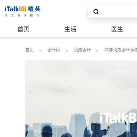
首页
生活
医生
养老
非盈利组织
首页
会计师
税务会计
鸿博税务会计事