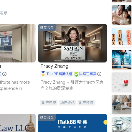
行展示
精英会员
g
Tracy Zhang
证
iTalkBB精英认证
执照已核实
titute has more
Tracy Zhang - 引领大华府地区房
产之旅的资深专家
xperience in
地产经纪
地产经纪
地产投资
商业地产
商铺租售
开发商建商
精英会员