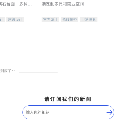
英石台面，多种优
端定制家具和商业空间
水龙头与抽油烟
家的选择。
计
建筑设计
室内设计
瓷砖橱柜
卫浴洁具
装修
地板建材
售前软装staging
室内装修
请订阅我们的新闻