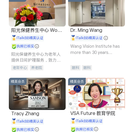
阳光保健养生中心 World
Dr. Ming Wang
shine
iTalkBB精英认证
iTalkBB精英认证
Wang Vision Institute has
执照已核实
more than 30 years
阳光保健养生中心为老年人
experience in
提供日间护理服务，致力于
通过持续的护理创新来有效
老年中心
养老院
眼科
眼科
提升老年人的生活质量。
精英会员
精英会员
VSA Future 教育学院
Tracy Zhang
iTalkBB精英认证
iTalkBB精英认证
执照已核实
执照已核实