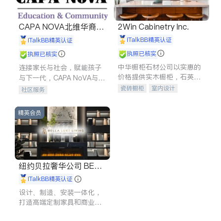
CAPA NOVA北维华裔家
2Win Cabinetry Inc.
长会
iTalkBB精英认证
iTalkBB精英认证
执照已核实
执照已核实
中华橱柜石材公司以实惠的
连接家长与社会，赋能孩子
价格提供实木橱柜，石英石
与下一代，CAPA NoVA与您
台面，多种优质不锈钢水
携手建设包容、公平、充满
瓷砖橱柜
室内设计
社区服务
槽、水龙头与抽油烟机。品
希望的社区。
建筑设计
卫浴洁具
质厨房，家的选择。
室内装修
精英会员
纽约贝拉奢华公司 BELL
A LUXE
iTalkBB精英认证
设计、制造、安装一体化，
打造高端定制家具和商业空
间