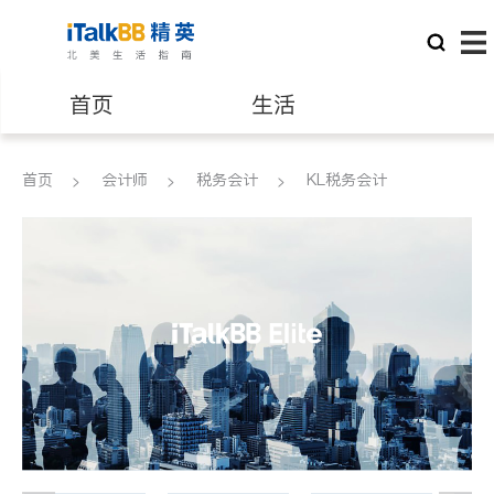
首页
生活
医生
律师
首页
会计师
税务会计
KL税务会计
保险理财
房地产租售
建筑装修
教育
养老
非盈利组织