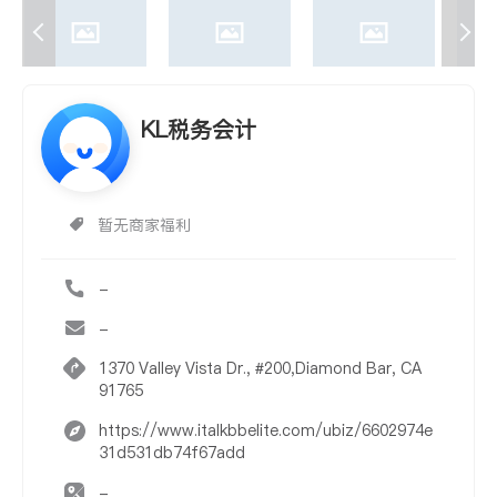
KL税务会计
暂无商家福利
-
-
1370 Valley Vista Dr., #200,Diamond Bar, CA
91765
https://www.italkbbelite.com/ubiz/6602974e
31d531db74f67add
-