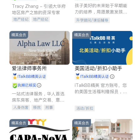
孩子美好的未来始于早期能
Tracy Zhang - 引领大华府
力的培养，用愿景激发孩子
地区房产之旅的资深专家
的学习潜力和动力。理念：
地产经纪
地产经纪
升学顾问/课后辅导
拥有成长型心态是成功的基
地产投资
商业地产
石。
商铺租售
开发商建商
精英会员
精英会员
爱法律师事务所
美国活动/折扣小助手
iTalkBB精英认证
iTalkBB精英认证
iTalkBB精英 官方账号。您
执照已核实
的美国生活福利播报员，精
一站式法律服务，华人首选.
选独家折扣、本地活动与专
房东房客、地产交易、意外
业讲座，第一时间享受您的
伤害、车祸重伤、商业诉
人身伤害
移民
刑事
活动/折扣
专属福利。
讼、商标注册、移民信托、
车祸理赔
民事
房地产
建筑合同、刑事案件全包办
信托/遗嘱
商业
商标注册
精英会员
精英会员
索赔
律师-其它
保释