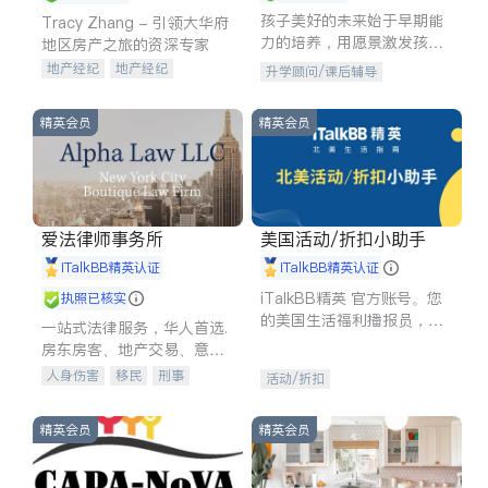
孩子美好的未来始于早期能
Tracy Zhang - 引领大华府
力的培养，用愿景激发孩子
地区房产之旅的资深专家
的学习潜力和动力。理念：
地产经纪
地产经纪
升学顾问/课后辅导
拥有成长型心态是成功的基
地产投资
商业地产
石。
商铺租售
开发商建商
精英会员
精英会员
爱法律师事务所
美国活动/折扣小助手
iTalkBB精英认证
iTalkBB精英认证
iTalkBB精英 官方账号。您
执照已核实
的美国生活福利播报员，精
一站式法律服务，华人首选.
选独家折扣、本地活动与专
房东房客、地产交易、意外
业讲座，第一时间享受您的
伤害、车祸重伤、商业诉
人身伤害
移民
刑事
活动/折扣
专属福利。
讼、商标注册、移民信托、
车祸理赔
民事
房地产
建筑合同、刑事案件全包办
信托/遗嘱
商业
商标注册
精英会员
精英会员
索赔
律师-其它
保释