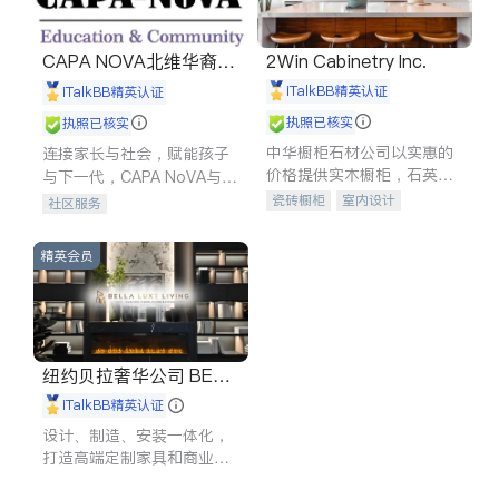
CAPA NOVA北维华裔家
2Win Cabinetry Inc.
长会
iTalkBB精英认证
iTalkBB精英认证
执照已核实
执照已核实
中华橱柜石材公司以实惠的
连接家长与社会，赋能孩子
价格提供实木橱柜，石英石
与下一代，CAPA NoVA与您
台面，多种优质不锈钢水
携手建设包容、公平、充满
瓷砖橱柜
室内设计
社区服务
槽、水龙头与抽油烟机。品
希望的社区。
建筑设计
卫浴洁具
质厨房，家的选择。
室内装修
精英会员
纽约贝拉奢华公司 BELL
A LUXE
iTalkBB精英认证
设计、制造、安装一体化，
打造高端定制家具和商业空
间