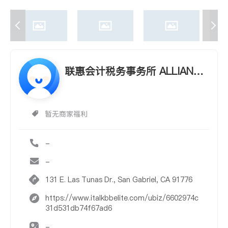
联惠会计税务事务所 ALLIANCE
ACCOUNTING & INCOME TAX
SERVICES
暂无商家福利
-
-
131 E. Las Tunas Dr., San Gabriel, CA 91776
https://www.italkbbelite.com/ubiz/6602974c
31d531db74f67ad6
-