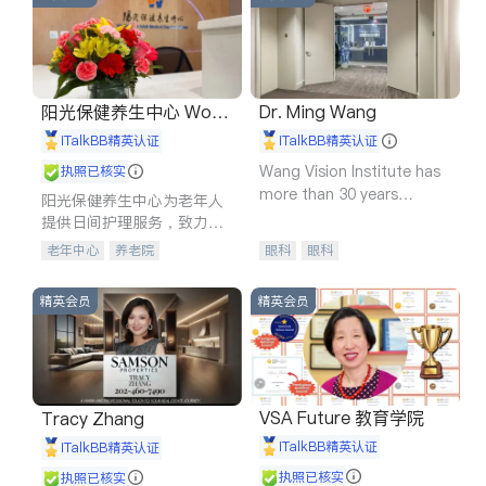
阳光保健养生中心 World
Dr. Ming Wang
shine
iTalkBB精英认证
iTalkBB精英认证
Wang Vision Institute has
执照已核实
more than 30 years
阳光保健养生中心为老年人
experience in
提供日间护理服务，致力于
通过持续的护理创新来有效
老年中心
养老院
眼科
眼科
提升老年人的生活质量。
精英会员
精英会员
VSA Future 教育学院
Tracy Zhang
iTalkBB精英认证
iTalkBB精英认证
执照已核实
执照已核实