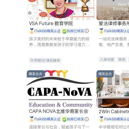
VSA Future 教育学院
爱法律师事务
iTalkBB精英认证
执照已核实
iTalkBB精英认
孩子美好的未来始于早期能力的培
一站式法律服务
养，用愿景激发孩子的学习潜力和
客、地产交易、
动力。理念：拥有成长型心态是成
伤、商业诉讼、
功的基石。
托、建筑合同、
人身伤害
移民
升学顾问/课后辅导
民事
房地产
商标注册
索赔
精英会员
精英会员
CAPA NOVA北维华裔家长会
2Win Cabinetr
iTalkBB精英认证
执照已核实
iTalkBB精英认
连接家长与社会，赋能孩子与下一
中华橱柜石材公