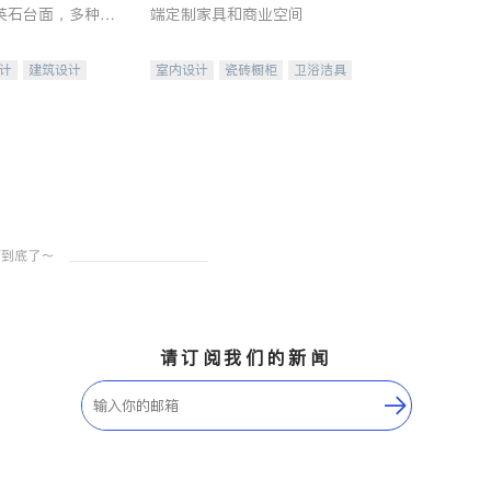
英石台面，多种优
端定制家具和商业空间
水龙头与抽油烟
家的选择。
计
建筑设计
室内设计
瓷砖橱柜
卫浴洁具
装修
地板建材
售前软装staging
室内装修
请订阅我们的新闻