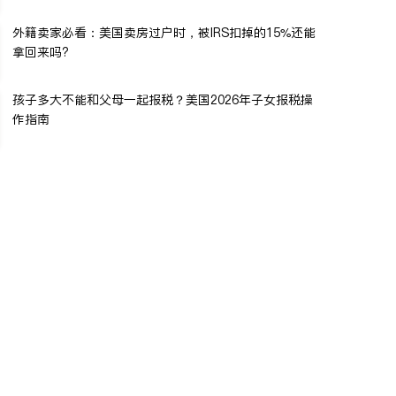
外籍卖家必看：美国卖房过户时，被IRS扣掉的15%还能
拿回来吗?
孩子多大不能和父母一起报税？美国2026年子女报税操
作指南