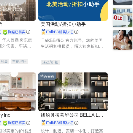
所
美国活动/折扣小助手
证
执照已核实
iTalkBB精英认证
，华人首选.房东房
iTalkBB精英 官方账号。您的美国
意外伤害、车祸重
生活福利播报员，精选独家折扣、
商标注册、移民信
本地活动与专业讲座，第一时间享
刑事案件全包办
受您的专属福利。
刑事
车祸理赔
活动/折扣
信托/遗嘱
商业
律师-其它
保释
精英会员
y Inc.
纽约贝拉奢华公司 BELLA LUX
E
证
执照已核实
iTalkBB精英认证
司以实惠的价格提
设计、制造、安装一体化，打造高