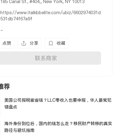
185 Canal St., #404,, New York, NY 10013
https://www.italkbbelite.com/ubiz/6602974031d
531db74f67a9f
-
点赞
分享
收藏
联系商家
推荐
美国公司报税能省钱？LLC零收入也要申报，华人最常犯
错盘点
海外身份到位后，国内的钱怎么走？移民财产转移的真实
路径与避坑指南