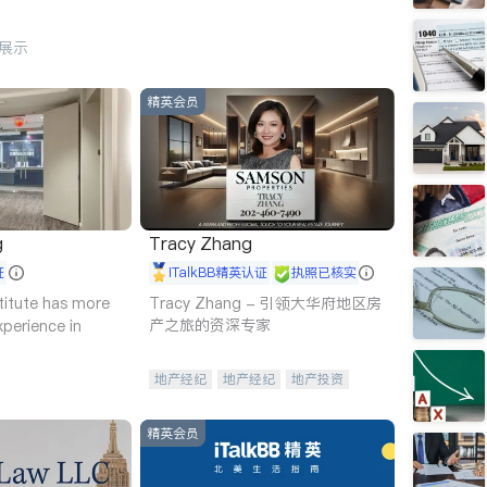
行展示
精英会员
g
Tracy Zhang
证
iTalkBB精英认证
执照已核实
titute has more
Tracy Zhang - 引领大华府地区房
产之旅的资深专家
xperience in
地产经纪
地产经纪
地产投资
商业地产
商铺租售
开发商建商
精英会员