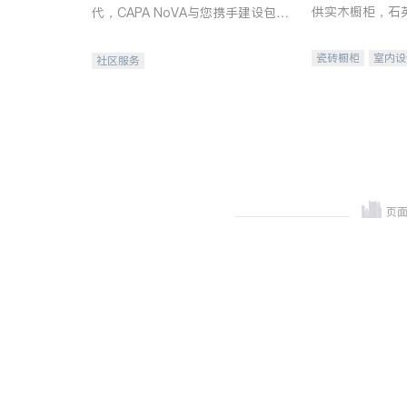
供实木橱柜，石
代，CAPA NoVA与您携手建设包
质不锈钢水槽、
容、公平、充满希望的社区。
机。品质厨房，
瓷砖橱柜
室内设
社区服务
卫浴洁具
室内